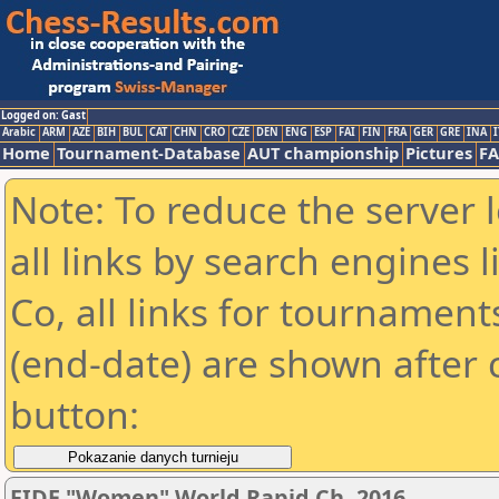
Logged on: Gast
Arabic
ARM
AZE
BIH
BUL
CAT
CHN
CRO
CZE
DEN
ENG
ESP
FAI
FIN
FRA
GER
GRE
INA
I
Home
Tournament-Database
AUT championship
Pictures
F
Note: To reduce the server 
all links by search engines
Co, all links for tournamen
(end-date) are shown after c
button:
FIDE "Women" World Rapid Ch. 2016