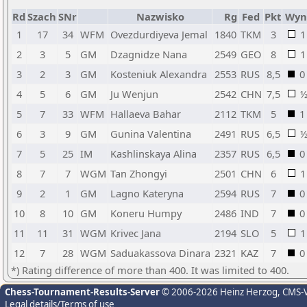
Rd
Szach
SNr
Nazwisko
Rg
Fed
Pkt
Wyn
1
17
34
WFM
Ovezdurdiyeva Jemal
1840
TKM
3
1
2
3
5
GM
Dzagnidze Nana
2549
GEO
8
1
3
2
3
GM
Kosteniuk Alexandra
2553
RUS
8,5
0
4
5
6
GM
Ju Wenjun
2542
CHN
7,5
5
7
33
WFM
Hallaeva Bahar
2112
TKM
5
1
6
3
9
GM
Gunina Valentina
2491
RUS
6,5
7
5
25
IM
Kashlinskaya Alina
2357
RUS
6,5
0
8
7
7
WGM
Tan Zhongyi
2501
CHN
6
1
9
2
1
GM
Lagno Kateryna
2594
RUS
7
0
10
8
10
GM
Koneru Humpy
2486
IND
7
0
11
11
31
WGM
Krivec Jana
2194
SLO
5
1
12
7
28
WGM
Saduakassova Dinara
2321
KAZ
7
0
*) Rating difference of more than 400. It was limited to 400.
Chess-Tournament-Results-Server
© 2006-2026 Heinz Herzog
, CMS-
Legal details/Terms of use