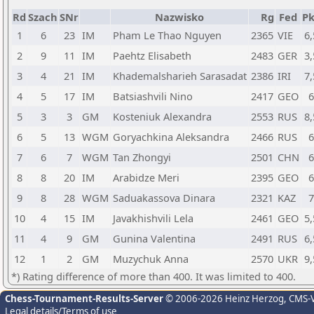
Rd
Szach
SNr
Nazwisko
Rg
Fed
Pk
1
6
23
IM
Pham Le Thao Nguyen
2365
VIE
6,
2
9
11
IM
Paehtz Elisabeth
2483
GER
3,
3
4
21
IM
Khademalsharieh Sarasadat
2386
IRI
7,
4
5
17
IM
Batsiashvili Nino
2417
GEO
6
5
3
3
GM
Kosteniuk Alexandra
2553
RUS
8,
6
5
13
WGM
Goryachkina Aleksandra
2466
RUS
6
7
6
7
WGM
Tan Zhongyi
2501
CHN
6
8
8
20
IM
Arabidze Meri
2395
GEO
6
9
8
28
WGM
Saduakassova Dinara
2321
KAZ
7
10
4
15
IM
Javakhishvili Lela
2461
GEO
5,
11
4
9
GM
Gunina Valentina
2491
RUS
6,
12
1
2
GM
Muzychuk Anna
2570
UKR
9,
*) Rating difference of more than 400. It was limited to 400.
Chess-Tournament-Results-Server
© 2006-2026 Heinz Herzog
, CMS-
Legal details/Terms of use