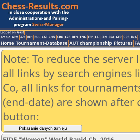
Logged on: Gast
Arabic
ARM
AZE
BIH
BUL
CAT
CHN
CRO
CZE
DEN
ENG
ESP
FAI
FIN
FRA
GER
GRE
INA
I
Home
Tournament-Database
AUT championship
Pictures
F
Note: To reduce the server 
all links by search engines
Co, all links for tournamen
(end-date) are shown after c
button:
FIDE "Women" World Rapid Ch. 2016