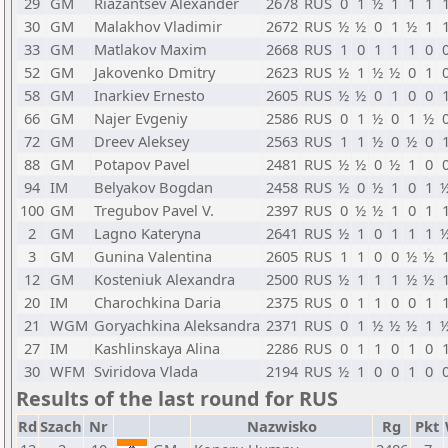
29
GM
Riazantsev Alexander
2678
RUS
0
1
½
1
1
1
30
GM
Malakhov Vladimir
2672
RUS
½
½
0
1
½
1
33
GM
Matlakov Maxim
2668
RUS
1
0
1
1
1
0
52
GM
Jakovenko Dmitry
2623
RUS
½
1
½
½
0
1
58
GM
Inarkiev Ernesto
2605
RUS
½
½
0
1
0
0
66
GM
Najer Evgeniy
2586
RUS
0
1
½
0
1
½
72
GM
Dreev Aleksey
2563
RUS
1
1
½
0
½
0
88
GM
Potapov Pavel
2481
RUS
½
½
0
½
1
0
94
IM
Belyakov Bogdan
2458
RUS
½
0
½
1
0
1
100
GM
Tregubov Pavel V.
2397
RUS
0
½
½
1
0
1
2
GM
Lagno Kateryna
2641
RUS
½
1
0
1
1
1
3
GM
Gunina Valentina
2605
RUS
1
1
0
0
½
½
12
GM
Kosteniuk Alexandra
2500
RUS
½
1
1
1
½
½
20
IM
Charochkina Daria
2375
RUS
0
1
1
0
0
1
21
WGM
Goryachkina Aleksandra
2371
RUS
0
1
½
½
½
1
27
IM
Kashlinskaya Alina
2286
RUS
0
1
1
0
1
0
30
WFM
Sviridova Vlada
2194
RUS
½
1
0
0
1
0
Results of the last round for RUS
Rd
Szach
Nr
Nazwisko
Rg
Pkt