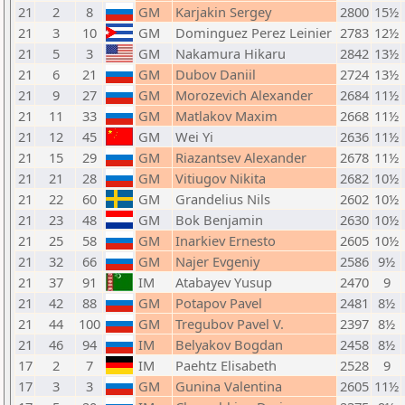
21
2
8
GM
Karjakin Sergey
2800
15½
21
3
10
GM
Dominguez Perez Leinier
2783
12½
21
5
3
GM
Nakamura Hikaru
2842
13½
21
6
21
GM
Dubov Daniil
2724
13½
21
9
27
GM
Morozevich Alexander
2684
11½
21
11
33
GM
Matlakov Maxim
2668
11½
21
12
45
GM
Wei Yi
2636
11½
21
15
29
GM
Riazantsev Alexander
2678
11½
21
21
28
GM
Vitiugov Nikita
2682
10½
21
22
60
GM
Grandelius Nils
2602
10½
21
23
48
GM
Bok Benjamin
2630
10½
21
25
58
GM
Inarkiev Ernesto
2605
10½
21
32
66
GM
Najer Evgeniy
2586
9½
21
37
91
IM
Atabayev Yusup
2470
9
21
42
88
GM
Potapov Pavel
2481
8½
21
44
100
GM
Tregubov Pavel V.
2397
8½
21
46
94
IM
Belyakov Bogdan
2458
8½
17
2
7
IM
Paehtz Elisabeth
2528
9
17
3
3
GM
Gunina Valentina
2605
11½