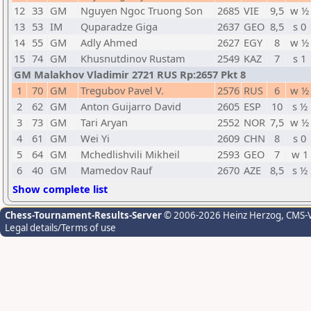
12
33
GM
Nguyen Ngoc Truong Son
2685
VIE
9,5
w ½
13
53
IM
Quparadze Giga
2637
GEO
8,5
s 0
14
55
GM
Adly Ahmed
2627
EGY
8
w ½
15
74
GM
Khusnutdinov Rustam
2549
KAZ
7
s 1
GM Malakhov Vladimir 2721 RUS Rp:2657 Pkt 8
1
70
GM
Tregubov Pavel V.
2576
RUS
6
w ½
2
62
GM
Anton Guijarro David
2605
ESP
10
s ½
3
73
GM
Tari Aryan
2552
NOR
7,5
w ½
4
61
GM
Wei Yi
2609
CHN
8
s 0
5
64
GM
Mchedlishvili Mikheil
2593
GEO
7
w 1
6
40
GM
Mamedov Rauf
2670
AZE
8,5
s ½
Show complete list
Chess-Tournament-Results-Server
© 2006-2026 Heinz Herzog
, CMS-
Legal details/Terms of use