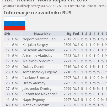
Ostatnia aktualizacja strony28.12.2016 17:53:18, Creator/Last Upload: Chess
Informacje o zawodniku RUS
SNr
Nazwisko
Rg
Fed
1
2
3
4
5
6
3
GM
Nepomniachtchi Ian
2812
RUS
½
½
1
½
1
½
4
GM
Karjakin Sergey
2806
RUS
0
1
1
0
½
1
12
GM
Grischuk Alexander
2767
RUS
1
1
1
0
1
1
16
GM
Artemiev Vladislav
2723
RUS
1
1
0
1
0
1
17
GM
Malakhov Vladimir
2721
RUS
½
½
½
0
1
½
20
GM
Dubov Daniil
2716
RUS
0
0
1
½
1
1
23
GM
Tomashevsky Evgeny
2710
RUS
1
1
½
½
½
0
24
GM
Inarkiev Ernesto
2707
RUS
1
½
1
0
0
½
25
GM
Dreev Aleksey
2705
RUS
1
½
1
½
½
0
27
GM
Jakovenko Dmitry
2699
RUS
½
1
0
½
½
1
39
GM
Riazantsev Alexander
2671
RUS
1
½
½
0
1
1
41
GM
Najer Evgeniy
2667
RUS
½
1
0
0
0
½
43
GM
Matlakov Maxim
2662
RUS
1
0
½
½
1
½