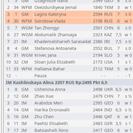
1
5
GM
Dzagnidze Nana
2549
GEO
8
s 0
2
34
WFM
Ovezdurdiyeva Jemal
1840
TKM
3
w 1
3
1
GM
Lagno Kateryna
2594
RUS
7
s 0
4
30
WFM
Sviridova Vlada
2198
RUS
6
w 1
5
7
WGM
Tan Zhongyi
2501
CHN
6
s 0
6
27
WGM
Abdumalik Zhansaya
2323
KAZ
7,5
w 1
7
21
IM
Khademalsharieh Sarasadat
2386
IRI
7,5
s 0
8
4
GM
Stefanova Antoaneta
2552
BUL
7
s 0
9
31
WGM
Krivec Jana
2194
SLO
5
w 0
10
32
CM
Sloan Julia Elizabeth
2173
USA
1
s 1
11
33
WFM
Hallaeva Bahar
2112
TKM
5
w 0
12
-
Pauza
-
-
-
- 1
IM Kashlinskaya Alina 2357 RUS Rp:2495 Pkt 6,5
1
8
GM
Ushenina Anna
2498
UKR
6,5
w 0
2
12
GM
Zhao Xue
2479
CHN
7
s ½
3
20
IM
Arabidze Meri
2395
GEO
6
w 1
4
14
GM
Harika Dronavalli
2464
IND
6,5
s ½
5
16
GM
Zhu Chen
2446
QAT
6
w 1
6
11
IM
Paehtz Elisabeth
2483
GER
3,5
s 1
7
17
IM
Batsiashvili Nino
2417
GEO
6
w 1