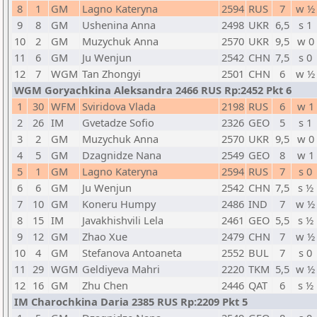
8
1
GM
Lagno Kateryna
2594
RUS
7
w ½
9
8
GM
Ushenina Anna
2498
UKR
6,5
s 1
10
2
GM
Muzychuk Anna
2570
UKR
9,5
w 0
11
6
GM
Ju Wenjun
2542
CHN
7,5
s 0
12
7
WGM
Tan Zhongyi
2501
CHN
6
w ½
WGM Goryachkina Aleksandra 2466 RUS Rp:2452 Pkt 6
1
30
WFM
Sviridova Vlada
2198
RUS
6
w 1
2
26
IM
Gvetadze Sofio
2326
GEO
5
s 1
3
2
GM
Muzychuk Anna
2570
UKR
9,5
w 0
4
5
GM
Dzagnidze Nana
2549
GEO
8
w 1
5
1
GM
Lagno Kateryna
2594
RUS
7
s 0
6
6
GM
Ju Wenjun
2542
CHN
7,5
s ½
7
10
GM
Koneru Humpy
2486
IND
7
w ½
8
15
IM
Javakhishvili Lela
2461
GEO
5,5
s ½
9
12
GM
Zhao Xue
2479
CHN
7
w ½
10
4
GM
Stefanova Antoaneta
2552
BUL
7
s 0
11
29
WGM
Geldiyeva Mahri
2220
TKM
5,5
w ½
12
16
GM
Zhu Chen
2446
QAT
6
s ½
IM Charochkina Daria 2385 RUS Rp:2209 Pkt 5