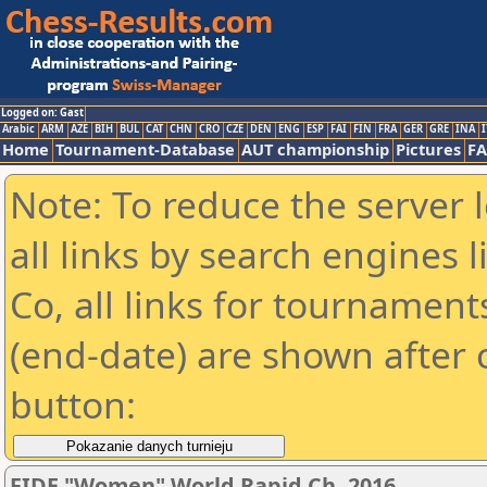
Logged on: Gast
Arabic
ARM
AZE
BIH
BUL
CAT
CHN
CRO
CZE
DEN
ENG
ESP
FAI
FIN
FRA
GER
GRE
INA
I
Home
Tournament-Database
AUT championship
Pictures
F
Note: To reduce the server 
all links by search engines
Co, all links for tournamen
(end-date) are shown after c
button:
FIDE "Women" World Rapid Ch. 2016