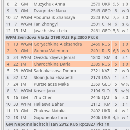
8
2
GM
Muzychuk Anna
2570
UKR
9,5
s 0
9
5
GM
Dzagnidze Nana
2549
GEO
8
w 0
10
27
WGM
Abdumalik Zhansaya
2323
KAZ
7,5
s 0
11
7
WGM
Tan Zhongyi
2501
CHN
6
s ½
12
15
IM
Javakhishvili Lela
2461
GEO
5,5
w 1
WFM Sviridova Vlada 2198 RUS Rp:2300 Pkt 6
1
13
WGM
Goryachkina Aleksandra
2466
RUS
6
s 0
2
9
GM
Gunina Valentina
2491
RUS
6,5
w 0
3
34
WFM
Ovezdurdiyeva Jemal
1840
TKM
3
s 1
4
22
IM
Charochkina Daria
2385
RUS
5
s 0
5
28
WGM
Saduakassova Dinara
2321
KAZ
7
w 0
6
32
CM
Sloan Julia Elizabeth
2173
USA
1
s 1
7
24
IM
Purtseladze Maka
2359
GEO
5
w ½
8
31
WGM
Krivec Jana
2194
SLO
5
w ½
9
16
GM
Zhu Chen
2446
QAT
6
s 0
10
33
WFM
Hallaeva Bahar
2112
TKM
5
s 1
11
19
GM
Zhukova Natalia
2402
UKR
4
w 1
12
18
IM
Gaponenko Inna
2406
UKR
4,5
w 1
GM Nepomniachtchi Ian 2812 RUS Rp:2827 Pkt 10