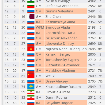
12
2
10
GM
Koneru Humpy
2486
7
12
4
4
GM
Stefanova Antoaneta
2552
6½
12
8
9
GM
Gunina Valentina
2491
6
12
9
16
GM
Zhu Chen
2446
5½
12
11
25
IM
Kashlinskaya Alina
2357
5½
12
13
30
WFM
Sviridova Vlada
2198
5
12
17
22
IM
Charochkina Daria
2385
4
15
2
12
GM
Grischuk Alexander
2767
10
15
7
27
GM
Jakovenko Dmitry
2699
8½
15
9
33
GM
Nguyen Ngoc Truong Son
2685
8½
15
13
4
GM
Karjakin Sergey
2806
8
15
15
23
GM
Tomashevsky Evgeny
2710
8
15
17
39
GM
Riazantsev Alexander
2671
8
15
20
17
GM
Malakhov Vladimir
2721
7½
15
22
61
GM
Wei Yi
2609
7½
15
23
25
GM
Dreev Aleksey
2705
7½
15
26
74
GM
Khusnutdinov Rustam
2549
7
15
30
99
IM
Firouzja Alireza
2270
7
15
40
83
GM
Darini Pouria
2512
6
15
43
91
IM
Belyakov Bogdan
2425
6