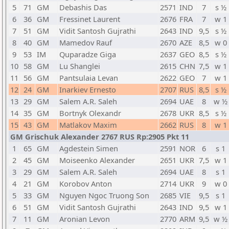
5
71
GM
Debashis Das
2571
IND
7
s ½
6
36
GM
Fressinet Laurent
2676
FRA
7
w 1
7
51
GM
Vidit Santosh Gujrathi
2643
IND
9,5
s ½
8
40
GM
Mamedov Rauf
2670
AZE
8,5
w 0
9
53
IM
Quparadze Giga
2637
GEO
8,5
s ½
10
58
GM
Lu Shanglei
2615
CHN
7,5
w 1
11
56
GM
Pantsulaia Levan
2622
GEO
7
w 1
12
24
GM
Inarkiev Ernesto
2707
RUS
8,5
s ½
13
29
GM
Salem A.R. Saleh
2694
UAE
8
w ½
14
35
GM
Bortnyk Olexandr
2678
UKR
8,5
s ½
15
43
GM
Matlakov Maxim
2662
RUS
8
w 1
GM Grischuk Alexander 2767 RUS Rp:2905 Pkt 11
1
65
GM
Agdestein Simen
2591
NOR
6
s 1
2
45
GM
Moiseenko Alexander
2651
UKR
7,5
w 1
3
29
GM
Salem A.R. Saleh
2694
UAE
8
s 1
4
21
GM
Korobov Anton
2714
UKR
9
w 0
5
33
GM
Nguyen Ngoc Truong Son
2685
VIE
9,5
s 1
6
51
GM
Vidit Santosh Gujrathi
2643
IND
9,5
w 1
7
11
GM
Aronian Levon
2770
ARM
9,5
w ½