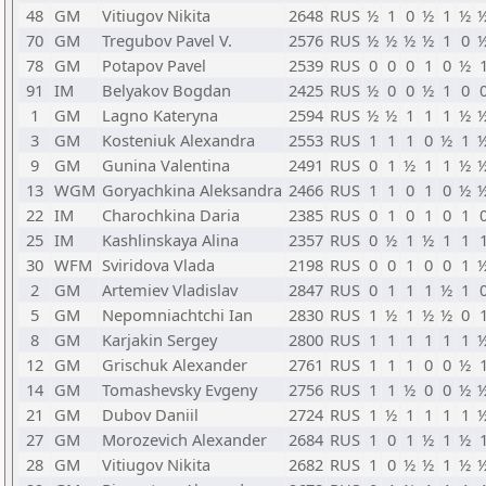
48
GM
Vitiugov Nikita
2648
RUS
½
1
0
½
1
½
70
GM
Tregubov Pavel V.
2576
RUS
½
½
½
½
1
0
78
GM
Potapov Pavel
2539
RUS
0
0
0
1
0
½
91
IM
Belyakov Bogdan
2425
RUS
½
0
0
½
1
0
1
GM
Lagno Kateryna
2594
RUS
½
½
1
1
1
½
3
GM
Kosteniuk Alexandra
2553
RUS
1
1
1
0
½
1
9
GM
Gunina Valentina
2491
RUS
0
1
½
1
1
½
13
WGM
Goryachkina Aleksandra
2466
RUS
1
1
0
1
0
½
22
IM
Charochkina Daria
2385
RUS
0
1
0
1
0
1
25
IM
Kashlinskaya Alina
2357
RUS
0
½
1
½
1
1
30
WFM
Sviridova Vlada
2198
RUS
0
0
1
0
0
1
2
GM
Artemiev Vladislav
2847
RUS
0
1
1
1
½
1
5
GM
Nepomniachtchi Ian
2830
RUS
1
½
1
½
½
0
8
GM
Karjakin Sergey
2800
RUS
1
1
1
1
1
1
12
GM
Grischuk Alexander
2761
RUS
1
1
1
0
0
½
14
GM
Tomashevsky Evgeny
2756
RUS
1
1
½
0
0
½
21
GM
Dubov Daniil
2724
RUS
1
½
1
1
1
1
27
GM
Morozevich Alexander
2684
RUS
1
0
1
½
1
½
28
GM
Vitiugov Nikita
2682
RUS
1
0
½
½
1
½