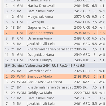
1
20
IM
Arabidze Meri
2395
GEO
6
w 1
2
14
GM
Harika Dronavalli
2464
IND
6,5
s 1
3
17
IM
Batsiashvili Nino
2417
GEO
6
w 1
4
2
GM
Muzychuk Anna
2570
UKR
9,5
s 0
5
6
GM
Ju Wenjun
2542
CHN
7,5
w ½
6
18
IM
Gaponenko Inna
2406
UKR
4,5
w 1
7
1
GM
Lagno Kateryna
2594
RUS
7
s ½
8
8
GM
Ushenina Anna
2498
UKR
6,5
s ½
9
15
IM
Javakhishvili Lela
2461
GEO
5,5
w ½
10
21
IM
Khademalsharieh Sarasadat
2386
IRI
7,5
s 1
11
5
GM
Dzagnidze Nana
2549
GEO
8
w ½
12
10
GM
Koneru Humpy
2486
IND
7
s 1
GM Gunina Valentina 2491 RUS Rp:2449 Pkt 6,5
1
26
IM
Gvetadze Sofio
2326
GEO
5
w 0
2
30
WFM
Sviridova Vlada
2198
RUS
6
s 1
3
28
WGM
Saduakassova Dinara
2321
KAZ
7
w ½
4
21
IM
Khademalsharieh Sarasadat
2386
IRI
7,5
s 1
5
29
WGM
Geldiyeva Mahri
2220
TKM
5,5
w 1
6
17
IM
Batsiashvili Nino
2417
GEO
6
s ½
7
15
IM
Javakhishvili Lela
2461
GEO
5,5
w ½