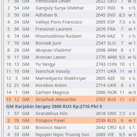
1
56
GM
Pantsulaia Levan
2622
GEO
7
w ½
2
54
GM
Ganguly Surya Shekhar
2631
IND
9
s ½
3
50
GM
Adhiban B.
2645
IND
8,5
w 1
4
34
GM
Vallejo Pons Francisco
2685
ESP
7,5
s ½
5
36
GM
Fressinet Laurent
2676
FRA
7
w 1
6
74
GM
Khusnutdinov Rustam
2549
KAZ
7
s ½
7
76
GM
Borisek Jure
2547
SLO
7
w 1
8
28
GM
Akopian Vladimir
2698
ARM
8
s 1
9
11
GM
Aronian Levon
2770
ARM
9,5
w ½
10
13
GM
Yu Yangyi
2743
CHN
10
s 1
11
10
GM
Ivanchuk Vassily
2771
UKR
11
w 1
12
5
GM
Mamedyarov Shakhriyar
2805
AZE
10
s ½
13
21
GM
Korobov Anton
2714
UKR
9
s 1
14
1
GM
Carlsen Magnus
2906
NOR
11
w 0
15
12
GM
Grischuk Alexander
2767
RUS
11
s 0
GM Karjakin Sergey 2806 RUS Rp:2716 Pkt 9
1
57
GM
Grandelius Nils
2618
SWE
7,5
s 0
2
78
GM
Potapov Pavel
2539
RUS
6
w 1
3
52
GM
Bosiocic Marin
2642
CRO
6,5
s 1
4
33
GM
Nguyen Ngoc Truong Son
2685
VIE
9,5
w 0