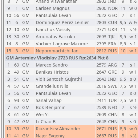
8
7
GM
Anand Viswanathan
2802
IND
9
s ½
9
1
GM
Carlsen Magnus
2906
NOR
11
w 0
10
56
GM
Pantsulaia Levan
2622
GEO
7
s 1
11
6
GM
Dominguez Perez Leinier
2803
CUB
9,5
w ½
12
10
GM
Ivanchuk Vassily
2771
UKR
11
s ½
13
30
GM
Amonatov Farrukh
2693
TJK
9,5
w 1
14
8
GM
Vachier-Lagrave Maxime
2795
FRA
8,5
s 1
15
3
GM
Nepomniachtchi Ian
2812
RUS
10
w 1
GM Artemiev Vladislav 2723 RUS Rp:2634 Pkt 8
1
69
GM
Mareco Sandro
2579
ARG
7
s 1
2
49
GM
Banikas Hristos
2647
GRE
9
w 1
3
51
GM
Vidit Santosh Gujrathi
2643
IND
9,5
s 0
4
57
GM
Grandelius Nils
2618
SWE
7,5
w 1
5
56
GM
Pantsulaia Levan
2622
GEO
7
s 0
6
93
GM
Sanal Vahap
2411
TUR
7,5
w 1
7
67
GM
Bok Benjamin
2589
NED
7
s ½
8
61
GM
Wei Yi
2609
CHN
8
w 1
9
47
GM
Li Chao B
2648
CHN
9
s 0
10
39
GM
Riazantsev Alexander
2671
RUS
8,5
w 0
11
41
GM
Najer Evgeniy
2667
RUS
8
s ½