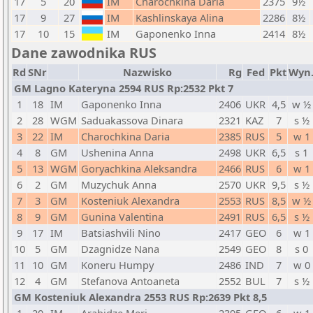
17
5
20
IM
Charochkina Daria
2375
9½
17
9
27
IM
Kashlinskaya Alina
2286
8½
17
10
15
IM
Gaponenko Inna
2414
8½
Dane zawodnika RUS
Rd
SNr
Nazwisko
Rg
Fed
Pkt
Wyn
GM Lagno Kateryna 2594 RUS Rp:2532 Pkt 7
1
18
IM
Gaponenko Inna
2406
UKR
4,5
w ½
2
28
WGM
Saduakassova Dinara
2321
KAZ
7
s ½
3
22
IM
Charochkina Daria
2385
RUS
5
w 1
4
8
GM
Ushenina Anna
2498
UKR
6,5
s 1
5
13
WGM
Goryachkina Aleksandra
2466
RUS
6
w 1
6
2
GM
Muzychuk Anna
2570
UKR
9,5
s ½
7
3
GM
Kosteniuk Alexandra
2553
RUS
8,5
w ½
8
9
GM
Gunina Valentina
2491
RUS
6,5
s ½
9
17
IM
Batsiashvili Nino
2417
GEO
6
w 1
10
5
GM
Dzagnidze Nana
2549
GEO
8
s 0
11
10
GM
Koneru Humpy
2486
IND
7
w 0
12
4
GM
Stefanova Antoaneta
2552
BUL
7
s ½
GM Kosteniuk Alexandra 2553 RUS Rp:2639 Pkt 8,5