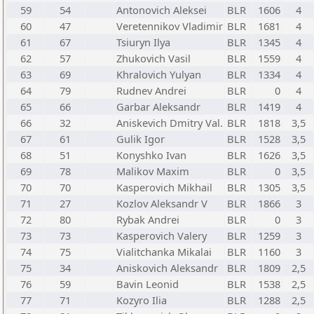
59
54
Antonovich Aleksei
BLR
1606
4
60
47
Veretennikov Vladimir
BLR
1681
4
61
67
Tsiuryn Ilya
BLR
1345
4
62
57
Zhukovich Vasil
BLR
1559
4
63
69
Khralovich Yulyan
BLR
1334
4
64
79
Rudnev Andrei
BLR
0
4
65
66
Garbar Aleksandr
BLR
1419
4
66
32
Aniskevich Dmitry Val.
BLR
1818
3,5
67
61
Gulik Igor
BLR
1528
3,5
68
51
Konyshko Ivan
BLR
1626
3,5
69
78
Malikov Maxim
BLR
0
3,5
70
70
Kasperovich Mikhail
BLR
1305
3,5
71
27
Kozlov Aleksandr V
BLR
1866
3
72
80
Rybak Andrei
BLR
0
3
73
73
Kasperovich Valery
BLR
1259
3
74
75
Vialitchanka Mikalai
BLR
1160
3
75
34
Aniskovich Aleksandr
BLR
1809
2,5
76
59
Bavin Leonid
BLR
1538
2,5
77
71
Kozyro Ilia
BLR
1288
2,5