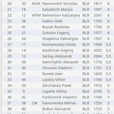
20
33
AGM
Naumovich Yaroslav
BLR
1817
6
21
18
Kaliadzich Maryia
BLR
1997
6
22
12
WFM
Beinenson Katsiaryna
BLR
2067
6
23
38
Galkin Gleb
BLR
1793
6
24
41
Buzuk Rostislav
BLR
1756
6
25
21
Sokolov Evgenij
BLR
1977
6
26
24
Stsepkina Katsiaryna
BLR
1937
6
27
17
Romanovskij Nikita
BLR
1999
5,5
28
14
Koishman Evgenij
BLR
2052
5,5
29
13
Sarbay Aleksandr
BLR
2064
5,5
30
39
Kamchytski Alexandr
BLR
1776
5,5
31
45
Perovski Vladimir
BLR
1731
5,5
32
31
Runets Ivan
BLR
1829
5,5
33
44
Lipskiy Viktor
BLR
1740
5,5
34
25
Zenchanka Pavel
BLR
1910
5
35
9
Lopatik Nikita
BLR
2100
5
36
42
Parkhomik Vladimir
BLR
1749
5
37
58
CM
Navumenka Mikhei
BLR
1556
5
38
46
Bobov Alersandr
BLR
1723
5