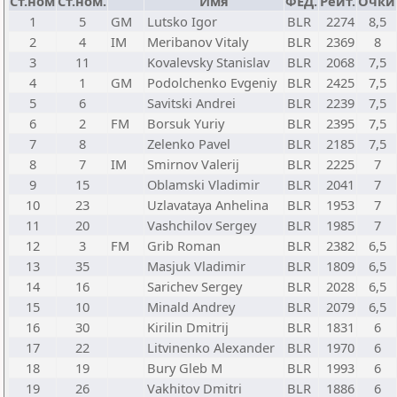
Ст.ном
Ст.ном.
Имя
ФЕД.
Рейт.
Очки
1
5
GM
Lutsko Igor
BLR
2274
8,5
2
4
IM
Meribanov Vitaly
BLR
2369
8
3
11
Kovalevsky Stanislav
BLR
2068
7,5
4
1
GM
Podolchenko Evgeniy
BLR
2425
7,5
5
6
Savitski Andrei
BLR
2239
7,5
6
2
FM
Borsuk Yuriy
BLR
2395
7,5
7
8
Zelenko Pavel
BLR
2185
7,5
8
7
IM
Smirnov Valerij
BLR
2225
7
9
15
Oblamski Vladimir
BLR
2041
7
10
23
Uzlavataya Anhelina
BLR
1953
7
11
20
Vashchilov Sergey
BLR
1985
7
12
3
FM
Grib Roman
BLR
2382
6,5
13
35
Masjuk Vladimir
BLR
1809
6,5
14
16
Sarichev Sergey
BLR
2028
6,5
15
10
Minald Andrey
BLR
2079
6,5
16
30
Kirilin Dmitrij
BLR
1831
6
17
22
Litvinenko Alexander
BLR
1970
6
18
19
Bury Gleb M
BLR
1993
6
19
26
Vakhitov Dmitri
BLR
1886
6