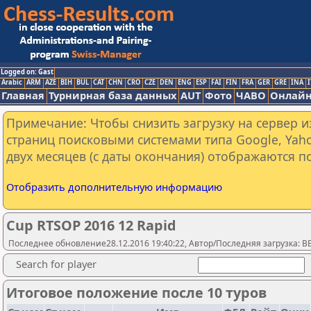
Logged on: Gast
Arabic
ARM
AZE
BIH
BUL
CAT
CHN
CRO
CZE
DEN
ENG
ESP
FAI
FIN
FRA
GER
GRE
INA
I
Главная
Турнирная база данных
AUT
Фото
ЧАВО
Онлайн
Примечание: Чтобы снизить загрузку на сервер и
страниц поисковыми системами типа Google, Yaho
двух месяцев (с даты окончания) отображаются по
Отобразить дополнительную информацию
Cup RTSOP 2016 12 Rapid
Последнее обновление28.12.2016 19:40:22, Автор/Последняя загрузка: 
Search for player
Итоговое положение после 10 туров