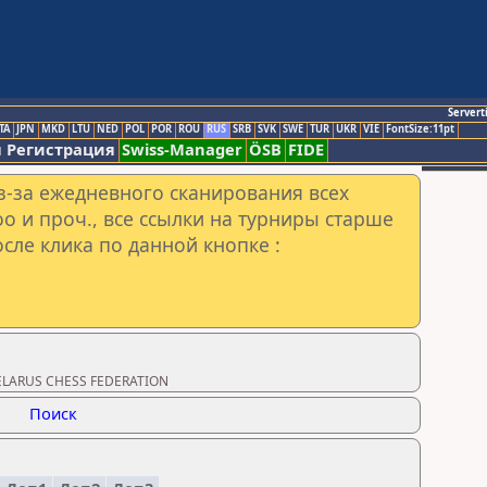
Servert
TA
JPN
MKD
LTU
NED
POL
POR
ROU
RUS
SRB
SVK
SWE
TUR
UKR
VIE
FontSize:11pt
 Регистрация
Swiss-Manager
ÖSB
FIDE
з-за ежедневного сканирования всех
o и проч., все ссылки на турниры старше
сле клика по данной кнопке :
BELARUS CHESS FEDERATION
Поиск