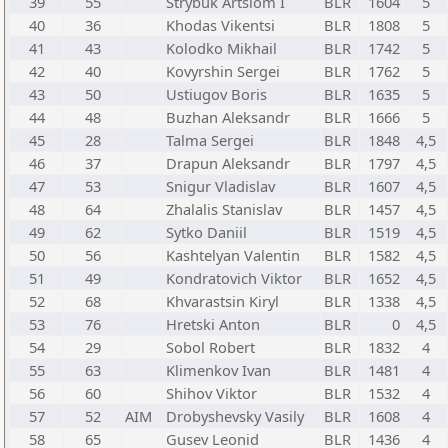
39
55
Strybuk Artsiom I
BLR
1604
5
40
36
Khodas Vikentsi
BLR
1808
5
41
43
Kolodko Mikhail
BLR
1742
5
42
40
Kovyrshin Sergei
BLR
1762
5
43
50
Ustiugov Boris
BLR
1635
5
44
48
Buzhan Aleksandr
BLR
1666
5
45
28
Talma Sergei
BLR
1848
4,5
46
37
Drapun Aleksandr
BLR
1797
4,5
47
53
Snigur Vladislav
BLR
1607
4,5
48
64
Zhalalis Stanislav
BLR
1457
4,5
49
62
Sytko Daniil
BLR
1519
4,5
50
56
Kashtelyan Valentin
BLR
1582
4,5
51
49
Kondratovich Viktor
BLR
1652
4,5
52
68
Khvarastsin Kiryl
BLR
1338
4,5
53
76
Hretski Anton
BLR
0
4,5
54
29
Sobol Robert
BLR
1832
4
55
63
Klimenkov Ivan
BLR
1481
4
56
60
Shihov Viktor
BLR
1532
4
57
52
AIM
Drobyshevsky Vasily
BLR
1608
4
58
65
Gusev Leonid
BLR
1436
4