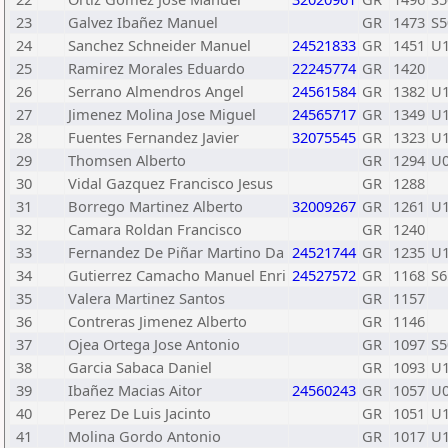
23
Galvez Ibañez Manuel
GR
1473
S5
24
Sanchez Schneider Manuel
24521833
GR
1451
U
25
Ramirez Morales Eduardo
22245774
GR
1420
26
Serrano Almendros Angel
24561584
GR
1382
U
27
Jimenez Molina Jose Miguel
24565717
GR
1349
U
28
Fuentes Fernandez Javier
32075545
GR
1323
U
29
Thomsen Alberto
GR
1294
U
30
Vidal Gazquez Francisco Jesus
GR
1288
31
Borrego Martinez Alberto
32009267
GR
1261
U
32
Camara Roldan Francisco
GR
1240
33
Fernandez De Piñar Martino Da
24521744
GR
1235
U
34
Gutierrez Camacho Manuel Enri
24527572
GR
1168
S6
35
Valera Martinez Santos
GR
1157
36
Contreras Jimenez Alberto
GR
1146
37
Ojea Ortega Jose Antonio
GR
1097
S5
38
Garcia Sabaca Daniel
GR
1093
U
39
Ibañez Macias Aitor
24560243
GR
1057
U
40
Perez De Luis Jacinto
GR
1051
U
41
Molina Gordo Antonio
GR
1017
U