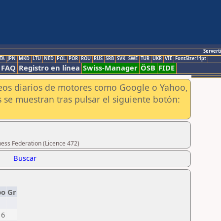
Servert
TA
JPN
MKD
LTU
NED
POL
POR
ROU
RUS
SRB
SVK
SWE
TUR
UKR
VIE
FontSize:11pt
FAQ
Registro en línea
Swiss-Manager
ÖSB
FIDE
aneos diarios de motores como Google o Yahoo,
 se muestran tras pulsar el siguiente botón:
hess Federation (Licence 472)
Buscar
po
Gr
16