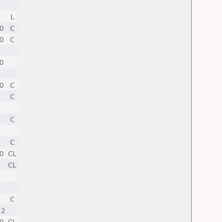
L
0
C
0
C
0
0
C
C
C
C
0
CL
CL
C
12
0
CL