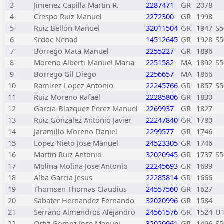
3
Jimenez Capilla Martin R.
2287471
GR
2078
4
Crespo Ruiz Manuel
2272300
GR
1998
5
Ruiz Bellon Manuel
32011504
GR
1947
S5
6
Srdoc Nenad
14512645
GR
1928
S5
7
Borrego Mata Manuel
2255227
GR
1896
8
Moreno Alberti Manuel Maria
2251582
MA
1892
S5
9
Borrego Gil Diego
2256657
MA
1866
10
Ramirez Lopez Antonio
22245766
GR
1857
S5
11
Ruiz Moreno Rafael
22285806
GR
1830
12
Garcia-Blazquez Perez Manuel
2269937
GR
1827
13
Ruiz Gonzalez Antonio Javier
22247840
GR
1780
14
Jaramillo Moreno Daniel
2299577
GR
1746
15
Lopez Nieto Jose Manuel
24523305
GR
1746
16
Martin Ruiz Antonio
32020945
GR
1737
S5
17
Molina Molina Jose Antonio
22245693
GR
1699
18
Alba Garcia Jesus
22285814
GR
1666
19
Thomsen Thomas Claudius
24557560
GR
1627
20
Sabater Hernandez Fernando
32020996
GR
1584
21
Serrano Almendros Alejandro
24561576
GR
1524
U
22
Ortiz Gomez Jose Manuel
32020961
GR
1496
S5