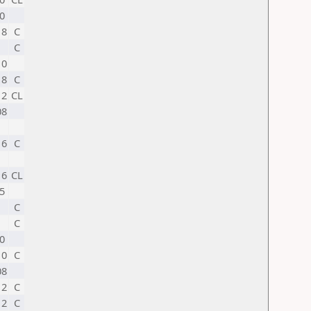
0
18
C
C
10
18
C
12
CL
08
16
C
16
CL
5
C
C
0
10
C
08
12
C
12
C