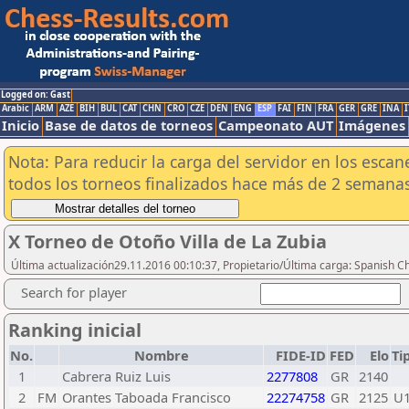
Logged on: Gast
Arabic
ARM
AZE
BIH
BUL
CAT
CHN
CRO
CZE
DEN
ENG
ESP
FAI
FIN
FRA
GER
GRE
INA
I
Inicio
Base de datos de torneos
Campeonato AUT
Imágenes
Nota: Para reducir la carga del servidor en los esc
todos los torneos finalizados hace más de 2 semanas
X Torneo de Otoño Villa de La Zubia
Última actualización29.11.2016 00:10:37, Propietario/Última carga: Spanish C
Search for player
Ranking inicial
No.
Nombre
FIDE-ID
FED
Elo
Ti
1
Cabrera Ruiz Luis
2277808
GR
2140
2
FM
Orantes Taboada Francisco
22274758
GR
2125
U