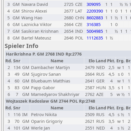
3
GM
Navara David
2725
CZE
309095
1
1
½
½
4
GM
Shirov Alexei
2677
LAT
2209390
1
1
0
1
1
5
GM
Wang Hao
2680
CHN
8602883
1
1
½
1
1
6
GM
Laznicka Viktor
2664
CZE
316385
1
0
7
GM
Sasikiran Krishnan
2654
IND
5004985
1
½
1
1
8
GM
Bartel Mateusz
2646
POL
1112635
1
½
Spieler Info
Harikrishna P. GM 2768 IND Rp:2776
Rd.
Snr
Name
Elo
Land
Pkt.
Erg.
Br
2
134
GM
Dambacher Martijn
2479
NED
2,5
w 1
1
3
49
GM
Sjugirov Sanan
2664
RUS
4,5
s 0
1
4
60
GM
Bluebaum Matthias
2641
GER
4
w 1
1
5
83
GM
Papp Gabor
2587
HUN
3,5
s 1
1
6
7
GM
Mamedyarov Shakhriyar
2762
AZE
5
w ½
1
Wojtaszek Radoslaw GM 2744 POL Rp:2748
Rd.
Snr
Name
Elo
Land
Pkt.
Erg.
Br
1
116
IM
Petrov Nikita
2509
RUS
4,5
s ½
1
3
70
GM
Oparin Grigoriy
2621
RUS
3,5
w 1
2
4
101
GM
Werle Jan
2551
NED
4
s ½
2