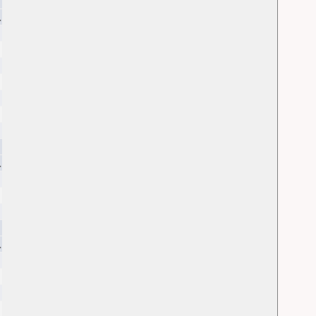
.
.
.