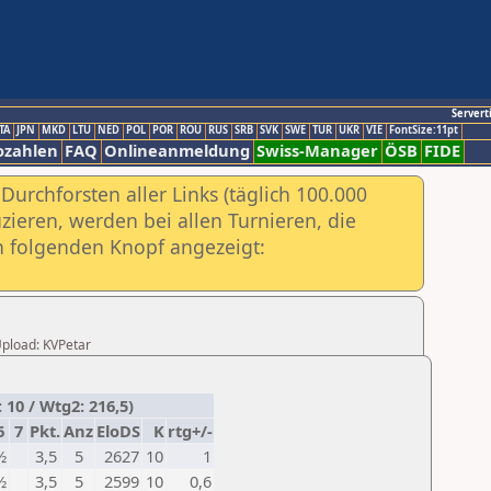
Servert
TA
JPN
MKD
LTU
NED
POL
POR
ROU
RUS
SRB
SVK
SWE
TUR
UKR
VIE
FontSize:11pt
ozahlen
FAQ
Onlineanmeldung
Swiss-Manager
ÖSB
FIDE
urchforsten aller Links (täglich 100.000
ieren, werden bei allen Turnieren, die
ch folgenden Knopf angezeigt:
 Upload: KVPetar
 10 / Wtg2: 216,5)
6
7
Pkt.
Anz
EloDS
K
rtg+/-
½
3,5
5
2627
10
1
½
3,5
5
2599
10
0,6