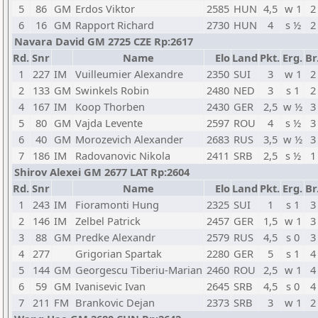
5
86
GM
Erdos Viktor
2585
HUN
4,5
w 1
2
6
16
GM
Rapport Richard
2730
HUN
4
s ½
2
Navara David GM 2725 CZE Rp:2617
Rd.
Snr
Name
Elo
Land
Pkt.
Erg.
Br
1
227
IM
Vuilleumier Alexandre
2350
SUI
3
w 1
2
2
133
GM
Swinkels Robin
2480
NED
3
s 1
2
4
167
IM
Koop Thorben
2430
GER
2,5
w ½
3
5
80
GM
Vajda Levente
2597
ROU
4
s ½
3
6
40
GM
Morozevich Alexander
2683
RUS
3,5
w ½
3
7
186
IM
Radovanovic Nikola
2411
SRB
2,5
s ½
1
Shirov Alexei GM 2677 LAT Rp:2604
Rd.
Snr
Name
Elo
Land
Pkt.
Erg.
Br
1
243
IM
Fioramonti Hung
2325
SUI
1
s 1
3
2
146
IM
Zelbel Patrick
2457
GER
1,5
w 1
3
3
88
GM
Predke Alexandr
2579
RUS
4,5
s 0
3
4
277
Grigorian Spartak
2280
GER
5
s 1
4
5
144
GM
Georgescu Tiberiu-Marian
2460
ROU
2,5
w 1
4
6
59
GM
Ivanisevic Ivan
2645
SRB
4,5
s 0
4
7
211
FM
Brankovic Dejan
2373
SRB
3
w 1
2