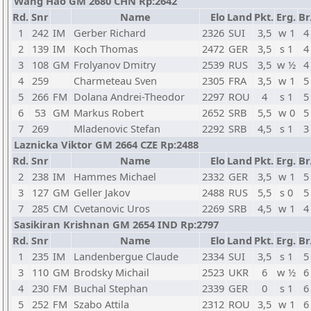
Wang Hao GM 2680 CHN Rp:2642
Rd.
Snr
Name
Elo
Land
Pkt.
Erg.
Br
1
242
IM
Gerber Richard
2326
SUI
3,5
w 1
4
2
139
IM
Koch Thomas
2472
GER
3,5
s 1
4
3
108
GM
Frolyanov Dmitry
2539
RUS
3,5
w ½
4
4
259
Charmeteau Sven
2305
FRA
3,5
w 1
5
5
266
FM
Dolana Andrei-Theodor
2297
ROU
4
s 1
5
6
53
GM
Markus Robert
2652
SRB
5,5
w 0
5
7
269
Mladenovic Stefan
2292
SRB
4,5
s 1
3
Laznicka Viktor GM 2664 CZE Rp:2488
Rd.
Snr
Name
Elo
Land
Pkt.
Erg.
Br
2
238
IM
Hammes Michael
2332
GER
3,5
w 1
5
3
127
GM
Geller Jakov
2488
RUS
5,5
s 0
5
7
285
CM
Cvetanovic Uros
2269
SRB
4,5
w 1
4
Sasikiran Krishnan GM 2654 IND Rp:2797
Rd.
Snr
Name
Elo
Land
Pkt.
Erg.
Br
1
235
IM
Landenbergue Claude
2334
SUI
3,5
s 1
5
3
110
GM
Brodsky Michail
2523
UKR
6
w ½
6
4
230
FM
Buchal Stephan
2339
GER
0
s 1
6
5
252
FM
Szabo Attila
2312
ROU
3,5
w 1
6