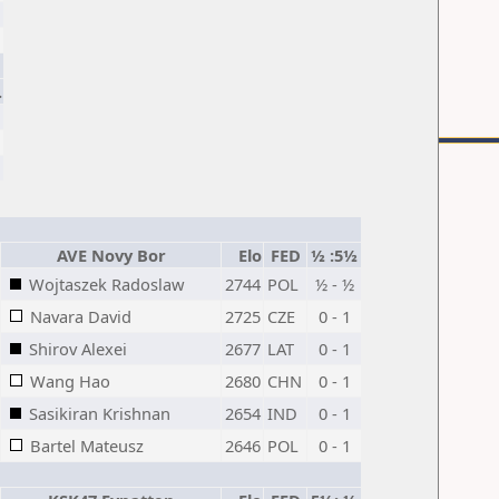
.
AVE Novy Bor
Elo
FED
½ :5½
Wojtaszek Radoslaw
2744
POL
½ - ½
Navara David
2725
CZE
0 - 1
Shirov Alexei
2677
LAT
0 - 1
Wang Hao
2680
CHN
0 - 1
Sasikiran Krishnan
2654
IND
0 - 1
Bartel Mateusz
2646
POL
0 - 1