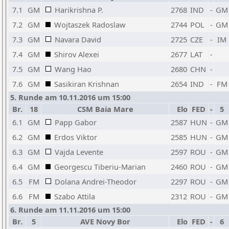
7.1
GM
Harikrishna P.
2768
IND
-
GM
7.2
GM
Wojtaszek Radoslaw
2744
POL
-
GM
7.3
GM
Navara David
2725
CZE
-
IM
7.4
GM
Shirov Alexei
2677
LAT
-
7.5
GM
Wang Hao
2680
CHN
-
7.6
GM
Sasikiran Krishnan
2654
IND
-
FM
5. Runde am 10.11.2016 um 15:00
Br.
18
CSM Baia Mare
Elo
FED
-
5
6.1
GM
Papp Gabor
2587
HUN
-
GM
6.2
GM
Erdos Viktor
2585
HUN
-
GM
6.3
GM
Vajda Levente
2597
ROU
-
GM
6.4
GM
Georgescu Tiberiu-Marian
2460
ROU
-
GM
6.5
FM
Dolana Andrei-Theodor
2297
ROU
-
GM
6.6
FM
Szabo Attila
2312
ROU
-
GM
6. Runde am 11.11.2016 um 15:00
Br.
5
AVE Novy Bor
Elo
FED
-
6