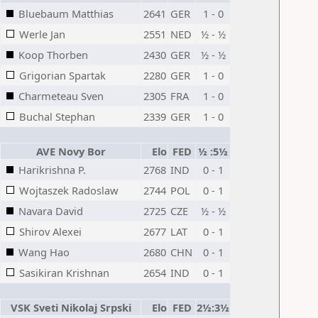
Bluebaum Matthias
2641
GER
1 - 0
Werle Jan
2551
NED
½ - ½
Koop Thorben
2430
GER
½ - ½
Grigorian Spartak
2280
GER
1 - 0
Charmeteau Sven
2305
FRA
1 - 0
Buchal Stephan
2339
GER
1 - 0
AVE Novy Bor
Elo
FED
½ :5½
Harikrishna P.
2768
IND
0 - 1
Wojtaszek Radoslaw
2744
POL
0 - 1
Navara David
2725
CZE
½ - ½
Shirov Alexei
2677
LAT
0 - 1
Wang Hao
2680
CHN
0 - 1
Sasikiran Krishnan
2654
IND
0 - 1
VSK Sveti Nikolaj Srpski
Elo
FED
2½:3½