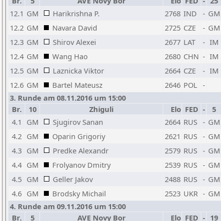
Br.
5
AVE Novy Bor
Elo
FED
-
25
12.1
GM
Harikrishna P.
2768
IND
-
GM
12.2
GM
Navara David
2725
CZE
-
GM
12.3
GM
Shirov Alexei
2677
LAT
-
IM
12.4
GM
Wang Hao
2680
CHN
-
IM
12.5
GM
Laznicka Viktor
2664
CZE
-
IM
12.6
GM
Bartel Mateusz
2646
POL
-
3. Runde am 08.11.2016 um 15:00
Br.
10
Zhiguli
Elo
FED
-
5
4.1
GM
Sjugirov Sanan
2664
RUS
-
GM
4.2
GM
Oparin Grigoriy
2621
RUS
-
GM
4.3
GM
Predke Alexandr
2579
RUS
-
GM
4.4
GM
Frolyanov Dmitry
2539
RUS
-
GM
4.5
GM
Geller Jakov
2488
RUS
-
GM
4.6
GM
Brodsky Michail
2523
UKR
-
GM
4. Runde am 09.11.2016 um 15:00
Br.
5
AVE Novy Bor
Elo
FED
-
19