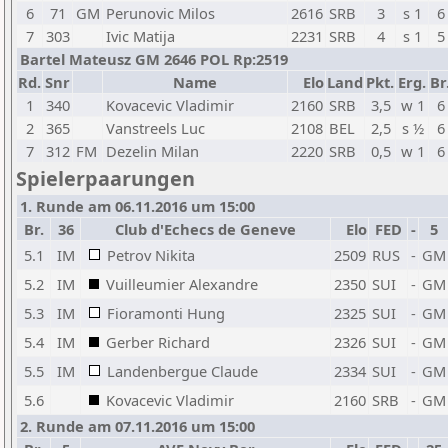
6
71
GM
Perunovic Milos
2616
SRB
3
s 1
6
7
303
Ivic Matija
2231
SRB
4
s 1
5
Bartel Mateusz GM 2646 POL Rp:2519
Rd.
Snr
Name
Elo
Land
Pkt.
Erg.
Br
1
340
Kovacevic Vladimir
2160
SRB
3,5
w 1
6
2
365
Vanstreels Luc
2108
BEL
2,5
s ½
6
7
312
FM
Dezelin Milan
2220
SRB
0,5
w 1
6
Spielerpaarungen
1. Runde am 06.11.2016 um 15:00
Br.
36
Club d'Echecs de Geneve
Elo
FED
-
5
5.1
IM
Petrov Nikita
2509
RUS
-
GM
5.2
IM
Vuilleumier Alexandre
2350
SUI
-
GM
5.3
IM
Fioramonti Hung
2325
SUI
-
GM
5.4
IM
Gerber Richard
2326
SUI
-
GM
5.5
IM
Landenbergue Claude
2334
SUI
-
GM
5.6
Kovacevic Vladimir
2160
SRB
-
GM
2. Runde am 07.11.2016 um 15:00