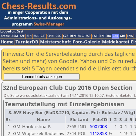
Logged on: Gast
Arabic
ARM
AZE
BIH
BUL
CAT
CHN
CRO
CZE
DEN
ENG
ESP
FAI
FIN
FRA
GER
GRE
INA
I
Home
TurnierDB
Meisterschaft
Foto-Galerie
Meldekartei
El
Hinweis: Um die Serverbelastung durch das tägliche D
Seiten und mehr) von Google, Yahoo und Co zu reduz
bereits seit 5 Tagen beendet sind die Links erst dur
32nd European Club Cup 2016 Open Section
Die Seite wurde zuletzt aktualisiert am 14.11.2016 12:10:57, Ersteller/Letzter
Teamaufstellung mit Einzelergebnissen
8. AVE Novy Bor (EloDS:2710, Kapitän: Petr Boleslav / Wtg1:
Br.
Name
Elo
Land
FideID
1
2
3
4
5
1
GM
Harikrishna P.
2768
IND
5007003
1
0
1
1
2
GM
Wojtaszek Radoslaw
2744
POL
1118358
½
1
½
1