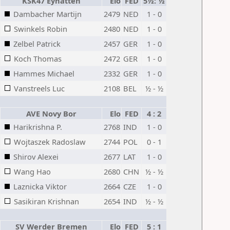
KSK47 Eynatten
Elo
FED
5½: ½
Dambacher Martijn
2479
NED
1 - 0
Swinkels Robin
2480
NED
1 - 0
Zelbel Patrick
2457
GER
1 - 0
Koch Thomas
2472
GER
1 - 0
Hammes Michael
2332
GER
1 - 0
Vanstreels Luc
2108
BEL
½ - ½
AVE Novy Bor
Elo
FED
4 : 2
Harikrishna P.
2768
IND
1 - 0
Wojtaszek Radoslaw
2744
POL
0 - 1
Shirov Alexei
2677
LAT
1 - 0
Wang Hao
2680
CHN
½ - ½
Laznicka Viktor
2664
CZE
1 - 0
Sasikiran Krishnan
2654
IND
½ - ½
SV Werder Bremen
Elo
FED
5 : 1