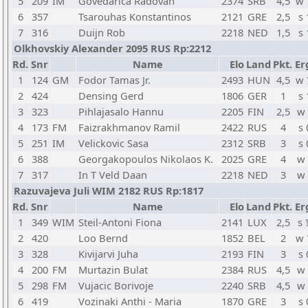
5
209
IM
Govedarica Radovan
2374
SRB
4,5
w 
6
357
Tsarouhas Konstantinos
2121
GRE
2,5
s 
7
316
Duijn Rob
2218
NED
1,5
s 
Olkhovskiy Alexander 2095 RUS Rp:2212
Rd.
Snr
Name
Elo
Land
Pkt.
Er
1
124
GM
Fodor Tamas Jr.
2493
HUN
4,5
w 
2
424
Densing Gerd
1806
GER
1
s 
3
323
Pihlajasalo Hannu
2205
FIN
2,5
w 
4
173
FM
Faizrakhmanov Ramil
2422
RUS
4
s 
5
251
IM
Velickovic Sasa
2312
SRB
3
s 
6
388
Georgakopoulos Nikolaos K.
2025
GRE
4
w 
7
317
In T Veld Daan
2218
NED
3
w 
Razuvajeva Juli WIM 2182 RUS Rp:1817
Rd.
Snr
Name
Elo
Land
Pkt.
Er
1
349
WIM
Steil-Antoni Fiona
2141
LUX
2,5
s 
2
420
Loo Bernd
1852
BEL
2
w 
3
328
Kivijarvi Juha
2193
FIN
3
s 
4
200
FM
Murtazin Bulat
2384
RUS
4,5
w 
5
298
FM
Vujacic Borivoje
2240
SRB
4,5
w 
6
419
Vozinaki Anthi - Maria
1870
GRE
3
s 