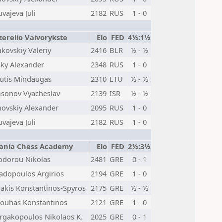
vajeva Juli
2182
RUS
1 - 0
zerelio Vaivorykste
Elo
FED
4½:1½
kovskiy Valeriy
2416
BLR
½ - ½
sky Alexander
2348
RUS
1 - 0
utis Mindaugas
2310
LTU
½ - ½
sonov Vyacheslav
2139
ISR
½ - ½
hovskiy Alexander
2095
RUS
1 - 0
vajeva Juli
2182
RUS
1 - 0
ania Chess Academy
Elo
FED
2½:3½
odorou Nikolas
2481
GRE
0 - 1
adopoulos Argirios
2194
GRE
1 - 0
akis Konstantinos-Spyros
2175
GRE
½ - ½
rouhas Konstantinos
2121
GRE
1 - 0
rgakopoulos Nikolaos K.
2025
GRE
0 - 1