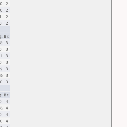
0
2
0
2
1
2
0
2
g.
Br.
½
3
0
3
1
3
0
3
½
3
½
3
0
3
g.
Br.
0
4
½
4
0
4
0
4