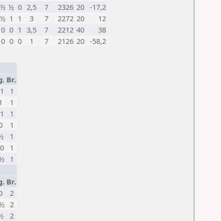
½
½
0
2,5
7
2326
20
-17,2
½
1
1
3
7
2272
20
12
0
0
1
3,5
7
2212
40
38
0
0
0
1
7
2126
20
-58,2
g.
Br.
1
1
1
1
1
1
0
1
½
1
0
1
½
1
g.
Br.
0
2
½
2
½
2