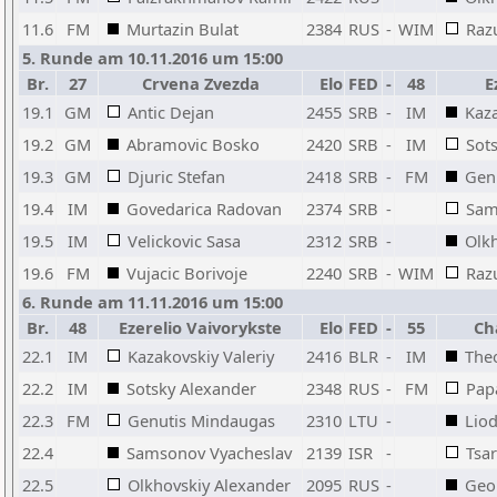
11.6
FM
Murtazin Bulat
2384
RUS
-
WIM
Razu
5. Runde am 10.11.2016 um 15:00
Br.
27
Crvena Zvezda
Elo
FED
-
48
E
19.1
GM
Antic Dejan
2455
SRB
-
IM
Kaza
19.2
GM
Abramovic Bosko
2420
SRB
-
IM
Sot
19.3
GM
Djuric Stefan
2418
SRB
-
FM
Gen
19.4
IM
Govedarica Radovan
2374
SRB
-
Sam
19.5
IM
Velickovic Sasa
2312
SRB
-
Olk
19.6
FM
Vujacic Borivoje
2240
SRB
-
WIM
Razu
6. Runde am 11.11.2016 um 15:00
Br.
48
Ezerelio Vaivorykste
Elo
FED
-
55
Ch
22.1
IM
Kazakovskiy Valeriy
2416
BLR
-
IM
The
22.2
IM
Sotsky Alexander
2348
RUS
-
FM
Pap
22.3
FM
Genutis Mindaugas
2310
LTU
-
Liod
22.4
Samsonov Vyacheslav
2139
ISR
-
Tsa
22.5
Olkhovskiy Alexander
2095
RUS
-
Geo