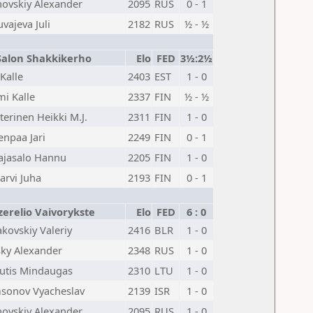
hovskiy Alexander
2095
RUS
0 - 1
vajeva Juli
2182
RUS
½ - ½
Salon Shakkikerho
Elo
FED
3½:2½
 Kalle
2403
EST
1 - 0
mi Kalle
2337
FIN
½ - ½
erinen Heikki M.J.
2311
FIN
1 - 0
enpaa Jari
2249
FIN
0 - 1
lajasalo Hannu
2205
FIN
1 - 0
jarvi Juha
2193
FIN
0 - 1
zerelio Vaivorykste
Elo
FED
6 : 0
kovskiy Valeriy
2416
BLR
1 - 0
sky Alexander
2348
RUS
1 - 0
utis Mindaugas
2310
LTU
1 - 0
sonov Vyacheslav
2139
ISR
1 - 0
hovskiy Alexander
2095
RUS
1 - 0