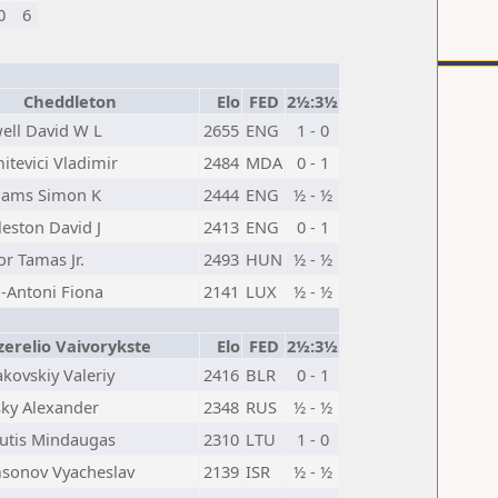
0
6
Cheddleton
Elo
FED
2½:3½
ell David W L
2655
ENG
1 - 0
itevici Vladimir
2484
MDA
0 - 1
liams Simon K
2444
ENG
½ - ½
eston David J
2413
ENG
0 - 1
r Tamas Jr.
2493
HUN
½ - ½
l-Antoni Fiona
2141
LUX
½ - ½
zerelio Vaivorykste
Elo
FED
2½:3½
kovskiy Valeriy
2416
BLR
0 - 1
sky Alexander
2348
RUS
½ - ½
utis Mindaugas
2310
LTU
1 - 0
sonov Vyacheslav
2139
ISR
½ - ½