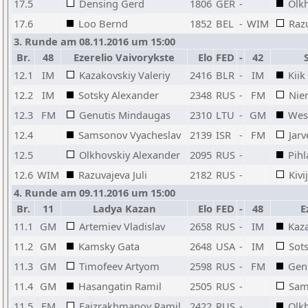
17.5
Densing Gerd
1806
GER
-
Olk
17.6
Loo Bernd
1852
BEL
-
WIM
Razu
3. Runde am 08.11.2016 um 15:00
Br.
48
Ezerelio Vaivorykste
Elo
FED
-
42
12.1
IM
Kazakovskiy Valeriy
2416
BLR
-
IM
Kiik
12.2
IM
Sotsky Alexander
2348
RUS
-
FM
Nie
12.3
FM
Genutis Mindaugas
2310
LTU
-
GM
West
12.4
Samsonov Vyacheslav
2139
ISR
-
FM
Jarv
12.5
Olkhovskiy Alexander
2095
RUS
-
Pih
12.6
WIM
Razuvajeva Juli
2182
RUS
-
Kivi
4. Runde am 09.11.2016 um 15:00
Br.
11
Ladya Kazan
Elo
FED
-
48
E
11.1
GM
Artemiev Vladislav
2658
RUS
-
IM
Kaza
11.2
GM
Kamsky Gata
2648
USA
-
IM
Sot
11.3
GM
Timofeev Artyom
2598
RUS
-
FM
Gen
11.4
GM
Hasangatin Ramil
2505
RUS
-
Sam
11.5
FM
Faizrakhmanov Ramil
2422
RUS
-
Olk