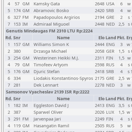
4
57
GM
Kamsky Gata
2648
USA
6
w 
5
174
GM
Abramovic Bosko
2420
SRB
4
w 
6
327
FM
Papadopoulos Argirios
2194
GRE
2
s 
7
153
IM
Admiraal Miguoel
2448
NED
2,5
s 
Genutis Mindaugas FM 2310 LTU Rp:2224
Rd.
Snr
Name
Elo
Land
Pkt.
Er
1
157
GM
Williams Simon K
2444
ENG
3
w 
2
380
Drzasga Michael
2058
GER
1,5
s 
3
254
GM
Westerinen Heikki M.J.
2311
FIN
1,5
w 
4
79
GM
Timofeev Artyom
2598
RUS
4
s 
5
176
GM
Djuric Stefan
2418
SRB
4
s 
6
334
Liodakis Konstantinos-Spyros
2175
GRE
2,5
w 
7
281
Dek Lennart
2278
NED
3
w 
Samsonov Vyacheslav 2139 ISR Rp:2222
Rd.
Snr
Name
Elo
Land
Pkt.
Er
1
182
IM
Eggleston David J
2413
ENG
3,5
s 
2
387
Sparwel Oliver
2026
LUX
1,5
w 
3
291
FM
Jarvenpaa Jari
2249
FIN
4
s 
4
119
GM
Hasangatin Ramil
2505
RUS
5
w 