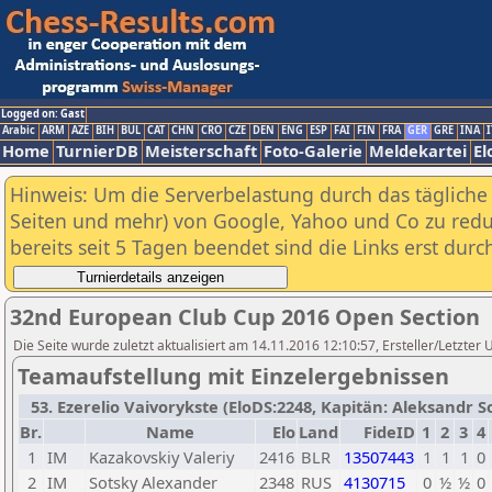
Logged on: Gast
Arabic
ARM
AZE
BIH
BUL
CAT
CHN
CRO
CZE
DEN
ENG
ESP
FAI
FIN
FRA
GER
GRE
INA
I
Home
TurnierDB
Meisterschaft
Foto-Galerie
Meldekartei
El
Hinweis: Um die Serverbelastung durch das tägliche D
Seiten und mehr) von Google, Yahoo und Co zu reduz
bereits seit 5 Tagen beendet sind die Links erst dur
32nd European Club Cup 2016 Open Section
Die Seite wurde zuletzt aktualisiert am 14.11.2016 12:10:57, Ersteller/Letzter
Teamaufstellung mit Einzelergebnissen
53. Ezerelio Vaivorykste (EloDS:2248, Kapitän: Aleksandr Sot
Br.
Name
Elo
Land
FideID
1
2
3
4
1
IM
Kazakovskiy Valeriy
2416
BLR
13507443
1
1
1
0
2
IM
Sotsky Alexander
2348
RUS
4130715
0
½
½
0