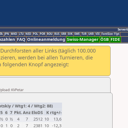
Servert
TA
JPN
MKD
LTU
NED
POL
POR
ROU
RUS
SRB
SVK
SWE
TUR
UKR
VIE
FontSize:11pt
ozahlen
FAQ
Onlineanmeldung
Swiss-Manager
ÖSB
FIDE
urchforsten aller Links (täglich 100.000
ieren, werden bei allen Turnieren, die
ch folgenden Knopf angezeigt:
 Upload: KVPetar
skiy / Wtg1: 4 / Wtg2: 88)
5
6
7
Pkt.
Anz
EloDS
K
rtg+/-
½
0
½
4
7
2512
10
13,6
0
1
0
2
7
2381
10
-12,3