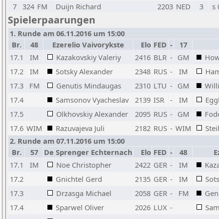
7
324
FM
Duijn Richard
2203
NED
3
s 
Spielerpaarungen
1. Runde am 06.11.2016 um 15:00
Br.
48
Ezerelio Vaivorykste
Elo
FED
-
17
17.1
IM
Kazakovskiy Valeriy
2416
BLR
-
GM
How
17.2
IM
Sotsky Alexander
2348
RUS
-
IM
Ham
17.3
FM
Genutis Mindaugas
2310
LTU
-
GM
Wil
17.4
Samsonov Vyacheslav
2139
ISR
-
IM
Eggl
17.5
Olkhovskiy Alexander
2095
RUS
-
GM
Fodo
17.6
WIM
Razuvajeva Juli
2182
RUS
-
WIM
Stei
2. Runde am 07.11.2016 um 15:00
Br.
57
De Sprenger Echternach
Elo
FED
-
48
E
17.1
IM
Noe Christopher
2422
GER
-
IM
Kaza
17.2
Gnichtel Gerd
2135
GER
-
IM
Sot
17.3
Drzasga Michael
2058
GER
-
FM
Gen
17.4
Sparwel Oliver
2026
LUX
-
Sam