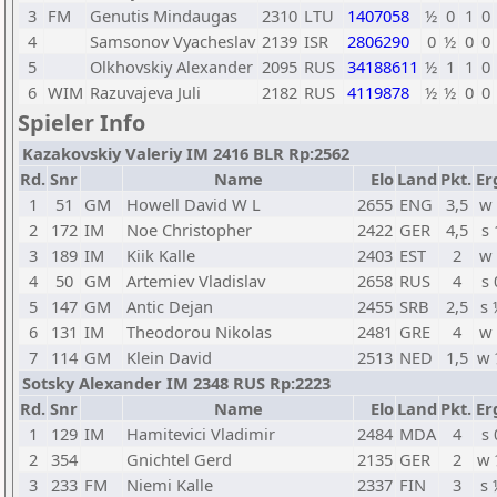
3
FM
Genutis Mindaugas
2310
LTU
1407058
½
0
1
0
4
Samsonov Vyacheslav
2139
ISR
2806290
0
½
0
0
5
Olkhovskiy Alexander
2095
RUS
34188611
½
1
1
0
6
WIM
Razuvajeva Juli
2182
RUS
4119878
½
½
0
0
Spieler Info
Kazakovskiy Valeriy IM 2416 BLR Rp:2562
Rd.
Snr
Name
Elo
Land
Pkt.
Er
1
51
GM
Howell David W L
2655
ENG
3,5
w 
2
172
IM
Noe Christopher
2422
GER
4,5
s 
3
189
IM
Kiik Kalle
2403
EST
2
w 
4
50
GM
Artemiev Vladislav
2658
RUS
4
s 
5
147
GM
Antic Dejan
2455
SRB
2,5
s 
6
131
IM
Theodorou Nikolas
2481
GRE
4
w 
7
114
GM
Klein David
2513
NED
1,5
w 
Sotsky Alexander IM 2348 RUS Rp:2223
Rd.
Snr
Name
Elo
Land
Pkt.
Er
1
129
IM
Hamitevici Vladimir
2484
MDA
4
s 
2
354
Gnichtel Gerd
2135
GER
2
w 
3
233
FM
Niemi Kalle
2337
FIN
3
s 