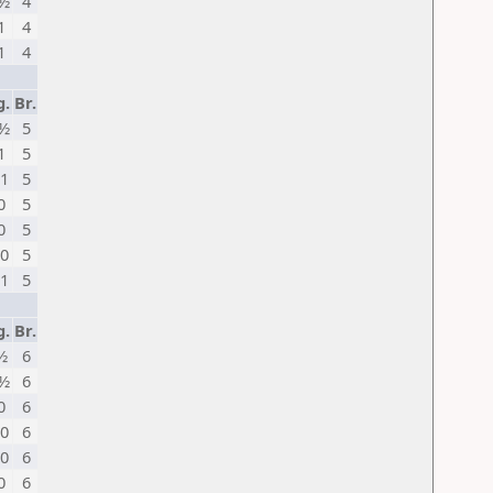
½
4
1
4
1
4
g.
Br.
½
5
1
5
1
5
0
5
0
5
0
5
1
5
g.
Br.
½
6
½
6
0
6
0
6
0
6
0
6