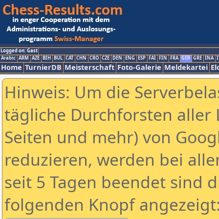
Logged on: Gast
Arabic
ARM
AZE
BIH
BUL
CAT
CHN
CRO
CZE
DEN
ENG
ESP
FAI
FIN
FRA
GER
GRE
INA
I
Home
TurnierDB
Meisterschaft
Foto-Galerie
Meldekartei
El
Hinweis: Um die Serverbela
tägliche Durchforsten aller 
Seiten und mehr) von Goog
reduzieren, werden bei alle
seit 5 Tagen beendet sind d
folgenden Knopf angezeigt