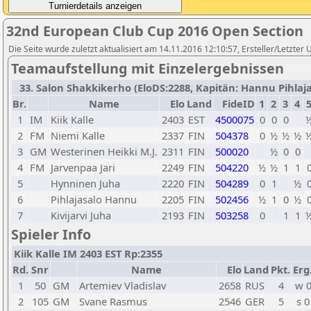
32nd European Club Cup 2016 Open Section
Die Seite wurde zuletzt aktualisiert am 14.11.2016 12:10:57, Ersteller/Letzter
Teamaufstellung mit Einzelergebnissen
33. Salon Shakkikerho (EloDS:2288, Kapitän: Hannu Pihlajas
Br.
Name
Elo
Land
FideID
1
2
3
4
1
IM
Kiik Kalle
2403
EST
4500075
0
0
0
2
FM
Niemi Kalle
2337
FIN
504378
0
½
½
½
3
GM
Westerinen Heikki M.J.
2311
FIN
500020
½
0
0
4
FM
Jarvenpaa Jari
2249
FIN
504220
½
½
1
1
5
Hynninen Juha
2220
FIN
504289
0
1
½
6
Pihlajasalo Hannu
2205
FIN
502456
½
1
0
½
7
Kivijarvi Juha
2193
FIN
503258
0
1
1
Spieler Info
Kiik Kalle IM 2403 EST Rp:2355
Rd.
Snr
Name
Elo
Land
Pkt.
Erg
1
50
GM
Artemiev Vladislav
2658
RUS
4
w 
2
105
GM
Svane Rasmus
2546
GER
5
s 0