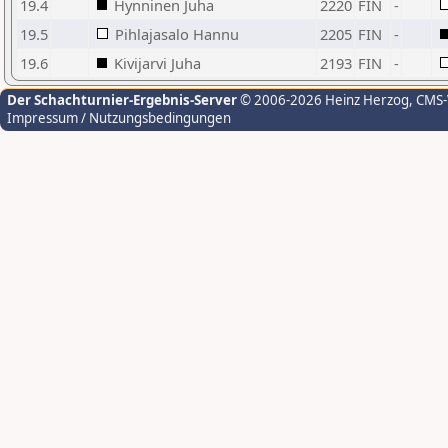
19.4
Hynninen Juha
2220
FIN
-
19.5
Pihlajasalo Hannu
2205
FIN
-
19.6
Kivijarvi Juha
2193
FIN
-
Der Schachturnier-Ergebnis-Server
© 2006-2026 Heinz Herzog
, CMS
Impressum / Nutzungsbedingungen