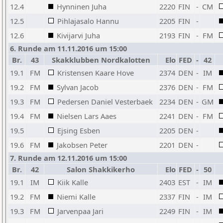
12.4
Hynninen Juha
2220
FIN
-
CM
12.5
Pihlajasalo Hannu
2205
FIN
-
12.6
Kivijarvi Juha
2193
FIN
-
FM
6. Runde am 11.11.2016 um 15:00
Br.
43
Skakklubben Nordkalotten
Elo
FED
-
42
19.1
FM
Kristensen Kaare Hove
2374
DEN
-
IM
19.2
FM
Sylvan Jacob
2376
DEN
-
FM
19.3
FM
Pedersen Daniel Vesterbaek
2234
DEN
-
GM
19.4
FM
Nielsen Lars Aaes
2241
DEN
-
FM
19.5
Ejsing Esben
2205
DEN
-
19.6
FM
Jakobsen Peter
2201
DEN
-
7. Runde am 12.11.2016 um 15:00
Br.
42
Salon Shakkikerho
Elo
FED
-
50
19.1
IM
Kiik Kalle
2403
EST
-
IM
19.2
FM
Niemi Kalle
2337
FIN
-
IM
19.3
FM
Jarvenpaa Jari
2249
FIN
-
IM