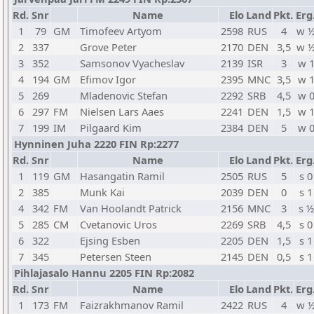
Rd.
Snr
Name
Elo
Land
Pkt.
Erg
1
79
GM
Timofeev Artyom
2598
RUS
4
w 
2
337
Grove Peter
2170
DEN
3,5
w 
3
352
Samsonov Vyacheslav
2139
ISR
3
w 
4
194
GM
Efimov Igor
2395
MNC
3,5
w 
5
269
Mladenovic Stefan
2292
SRB
4,5
w 
6
297
FM
Nielsen Lars Aaes
2241
DEN
1,5
w 
7
199
IM
Pilgaard Kim
2384
DEN
5
w 
Hynninen Juha 2220 FIN Rp:2277
Rd.
Snr
Name
Elo
Land
Pkt.
Erg
1
119
GM
Hasangatin Ramil
2505
RUS
5
s 0
2
385
Munk Kai
2039
DEN
0
s 1
4
342
FM
Van Hoolandt Patrick
2156
MNC
3
s ½
5
285
CM
Cvetanovic Uros
2269
SRB
4,5
s 0
6
322
Ejsing Esben
2205
DEN
1,5
s 1
7
345
Petersen Steen
2145
DEN
0,5
s 1
Pihlajasalo Hannu 2205 FIN Rp:2082
Rd.
Snr
Name
Elo
Land
Pkt.
Erg
1
173
FM
Faizrakhmanov Ramil
2422
RUS
4
w 