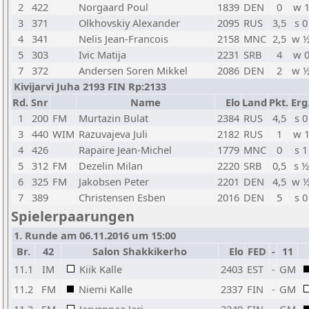
2
422
Norgaard Poul
1839
DEN
0
w 
3
371
Olkhovskiy Alexander
2095
RUS
3,5
s 0
4
341
Nelis Jean-Francois
2158
MNC
2,5
w 
5
303
Ivic Matija
2231
SRB
4
w 
7
372
Andersen Soren Mikkel
2086
DEN
2
w 
Kivijarvi Juha 2193 FIN Rp:2133
Rd.
Snr
Name
Elo
Land
Pkt.
Erg
1
200
FM
Murtazin Bulat
2384
RUS
4,5
s 0
3
440
WIM
Razuvajeva Juli
2182
RUS
1
w 
4
426
Rapaire Jean-Michel
1779
MNC
0
s 1
5
312
FM
Dezelin Milan
2220
SRB
0,5
s ½
6
325
FM
Jakobsen Peter
2201
DEN
4,5
w 
7
389
Christensen Esben
2016
DEN
5
s 0
Spielerpaarungen
1. Runde am 06.11.2016 um 15:00
Br.
42
Salon Shakkikerho
Elo
FED
-
11
11.1
IM
Kiik Kalle
2403
EST
-
GM
11.2
FM
Niemi Kalle
2337
FIN
-
GM