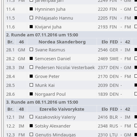
11.3
FM
Jarvenpaa Jari
2249
FIN
-
GM
11.4
Hynninen Juha
2220
FIN
-
GM
11.5
Pihlajasalo Hannu
2205
FIN
-
FM
11.6
Kivijarvi Juha
2193
FIN
-
FM
2. Runde am 07.11.2016 um 15:00
Br.
46
Nordea Skanderborg
Elo
FED
-
42
28.1
GM
Svane Rasmus
2546
GER
-
IM
28.2
GM
Semcesen Daniel
2469
SWE
-
FM
28.3
IM
Pedersen Nicolai Vesterbaek
2377
DEN
-
GM
28.4
Grove Peter
2170
DEN
-
FM
28.5
Munk Kai
2039
DEN
-
28.6
Norgaard Poul
1839
DEN
-
3. Runde am 08.11.2016 um 15:00
Br.
48
Ezerelio Vaivorykste
Elo
FED
-
42
12.1
IM
Kazakovskiy Valeriy
2416
BLR
-
IM
12.2
IM
Sotsky Alexander
2348
RUS
-
FM
12.3
FM
Genutis Mindaugas
2310
LTU
-
GM