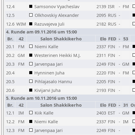
12.4
Samsonov Vyacheslav
2139
ISR
-
FM
12.5
Olkhovskiy Alexander
2095
RUS
-
12.6
WIM
Razuvajeva Juli
2182
RUS
-
4. Runde am 09.11.2016 um 15:00
Br.
42
Salon Shakkikerho
Elo
FED
-
53
20.1
FM
Niemi Kalle
2337
FIN
-
FM
20.2
GM
Westerinen Heikki M.J.
2311
FIN
-
20.3
FM
Jarvenpaa Jari
2249
FIN
-
GM
20.4
Hynninen Juha
2220
FIN
-
FM
20.5
Pihlajasalo Hannu
2205
FIN
-
20.6
Kivijarvi Juha
2193
FIN
-
5. Runde am 10.11.2016 um 15:00
Br.
42
Salon Shakkikerho
Elo
FED
-
31
O
12.1
IM
Kiik Kalle
2403
EST
-
GM
12.2
FM
Niemi Kalle
2337
FIN
-
IM
12.3
FM
Jarvenpaa Jari
2249
FIN
-