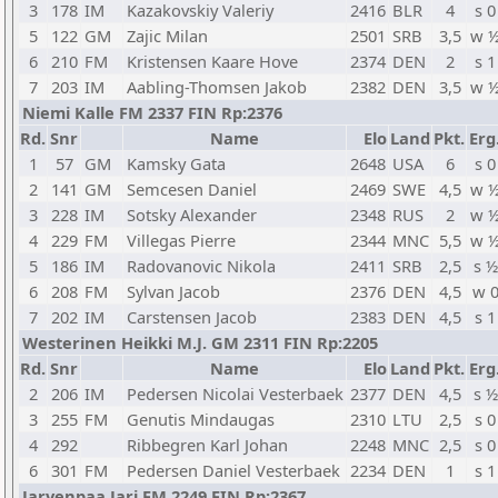
3
178
IM
Kazakovskiy Valeriy
2416
BLR
4
s 0
5
122
GM
Zajic Milan
2501
SRB
3,5
w 
6
210
FM
Kristensen Kaare Hove
2374
DEN
2
s 1
7
203
IM
Aabling-Thomsen Jakob
2382
DEN
3,5
w 
Niemi Kalle FM 2337 FIN Rp:2376
Rd.
Snr
Name
Elo
Land
Pkt.
Erg
1
57
GM
Kamsky Gata
2648
USA
6
s 0
2
141
GM
Semcesen Daniel
2469
SWE
4,5
w 
3
228
IM
Sotsky Alexander
2348
RUS
2
w 
4
229
FM
Villegas Pierre
2344
MNC
5,5
w 
5
186
IM
Radovanovic Nikola
2411
SRB
2,5
s ½
6
208
FM
Sylvan Jacob
2376
DEN
4,5
w 
7
202
IM
Carstensen Jacob
2383
DEN
4,5
s 1
Westerinen Heikki M.J. GM 2311 FIN Rp:2205
Rd.
Snr
Name
Elo
Land
Pkt.
Erg
2
206
IM
Pedersen Nicolai Vesterbaek
2377
DEN
4,5
s ½
3
255
FM
Genutis Mindaugas
2310
LTU
2,5
s 0
4
292
Ribbegren Karl Johan
2248
MNC
2,5
s 0
6
301
FM
Pedersen Daniel Vesterbaek
2234
DEN
1
s 1
Jarvenpaa Jari FM 2249 FIN Rp:2367