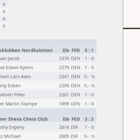
6
6
6
6
kklubben Nordkalotten
Elo
FED
5 : 1
van Jacob
2376
DEN
1 - 0
ve Esben Kjems
2279
DEN
1 - 0
elsen Lars Aaes
2241
DEN
½ - ½
sing Esben
2205
DEN
½ - ½
kobsen Peter
2201
DEN
1 - 0
er Martin Stampe
1899
DEN
1 - 0
eer Sheva Chess Club
Elo
FED
3 : 3
stny Evgeny
2616
ISR
1 - 0
iz Michael
2605
ISR
½ - ½