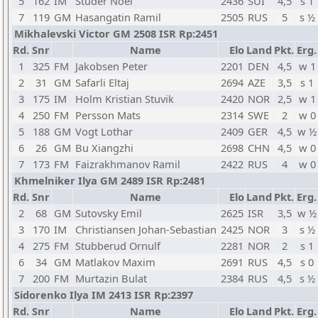
5
162
IM
Studer Noel
2436
SUI
4,5
s 1
7
119
GM
Hasangatin Ramil
2505
RUS
5
s ½
Mikhalevski Victor GM 2508 ISR Rp:2451
Rd.
Snr
Name
Elo
Land
Pkt.
Erg.
1
325
FM
Jakobsen Peter
2201
DEN
4,5
w 1
2
31
GM
Safarli Eltaj
2694
AZE
3,5
s 1
3
175
IM
Holm Kristian Stuvik
2420
NOR
2,5
w 1
4
250
FM
Persson Mats
2314
SWE
2
w 0
5
188
GM
Vogt Lothar
2409
GER
4,5
w ½
6
26
GM
Bu Xiangzhi
2698
CHN
4,5
w 0
7
173
FM
Faizrakhmanov Ramil
2422
RUS
4
w 0
Khmelniker Ilya GM 2489 ISR Rp:2481
Rd.
Snr
Name
Elo
Land
Pkt.
Erg.
2
68
GM
Sutovsky Emil
2625
ISR
3,5
w ½
3
170
IM
Christiansen Johan-Sebastian
2425
NOR
3
s ½
4
275
FM
Stubberud Ornulf
2281
NOR
2
s 1
6
34
GM
Matlakov Maxim
2691
RUS
4,5
s 0
7
200
FM
Murtazin Bulat
2384
RUS
4,5
s ½
Sidorenko Ilya IM 2413 ISR Rp:2397
Rd.
Snr
Name
Elo
Land
Pkt.
Erg.