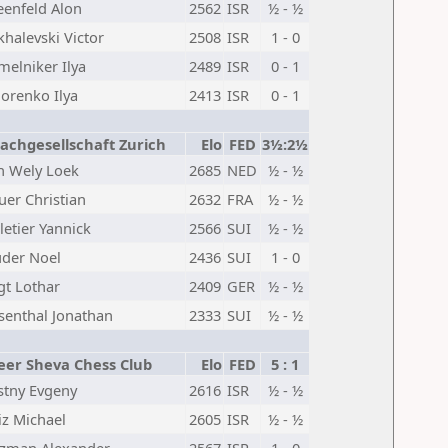
eenfeld Alon
2562
ISR
½ - ½
khalevski Victor
2508
ISR
1 - 0
melniker Ilya
2489
ISR
0 - 1
dorenko Ilya
2413
ISR
0 - 1
achgesellschaft Zurich
Elo
FED
3½:2½
n Wely Loek
2685
NED
½ - ½
uer Christian
2632
FRA
½ - ½
letier Yannick
2566
SUI
½ - ½
uder Noel
2436
SUI
1 - 0
gt Lothar
2409
GER
½ - ½
senthal Jonathan
2333
SUI
½ - ½
eer Sheva Chess Club
Elo
FED
5 : 1
stny Evgeny
2616
ISR
½ - ½
iz Michael
2605
ISR
½ - ½