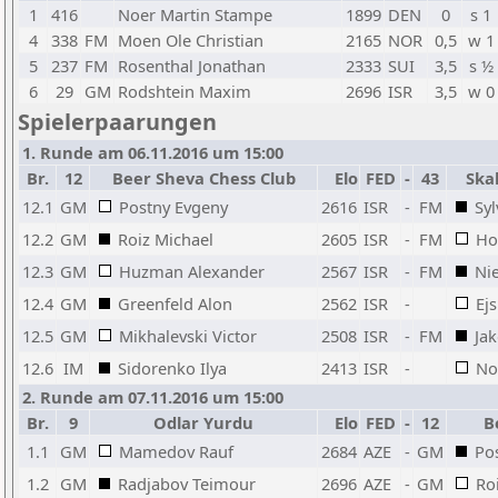
1
416
Noer Martin Stampe
1899
DEN
0
s 1
4
338
FM
Moen Ole Christian
2165
NOR
0,5
w 1
5
237
FM
Rosenthal Jonathan
2333
SUI
3,5
s ½
6
29
GM
Rodshtein Maxim
2696
ISR
3,5
w 0
Spielerpaarungen
1. Runde am 06.11.2016 um 15:00
Br.
12
Beer Sheva Chess Club
Elo
FED
-
43
Ska
12.1
GM
Postny Evgeny
2616
ISR
-
FM
Syl
12.2
GM
Roiz Michael
2605
ISR
-
FM
Ho
12.3
GM
Huzman Alexander
2567
ISR
-
FM
Ni
12.4
GM
Greenfeld Alon
2562
ISR
-
Ej
12.5
GM
Mikhalevski Victor
2508
ISR
-
FM
Ja
12.6
IM
Sidorenko Ilya
2413
ISR
-
No
2. Runde am 07.11.2016 um 15:00
Br.
9
Odlar Yurdu
Elo
FED
-
12
B
1.1
GM
Mamedov Rauf
2684
AZE
-
GM
Po
1.2
GM
Radjabov Teimour
2696
AZE
-
GM
Ro