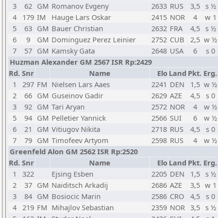
3
62
GM
Romanov Evgeny
2633
RUS
3,5
s ½
4
179
IM
Hauge Lars Oskar
2415
NOR
4
w 1
5
63
GM
Bauer Christian
2632
FRA
4,5
s ½
6
9
GM
Dominguez Perez Leinier
2752
CUB
2,5
w ½
7
57
GM
Kamsky Gata
2648
USA
6
s 0
Huzman Alexander GM 2567 ISR Rp:2429
Rd.
Snr
Name
Elo
Land
Pkt.
Erg.
1
297
FM
Nielsen Lars Aaes
2241
DEN
1,5
w ½
2
66
GM
Guseinov Gadir
2629
AZE
4,5
s 0
3
92
GM
Tari Aryan
2572
NOR
4
w ½
5
94
GM
Pelletier Yannick
2566
SUI
6
w ½
6
21
GM
Vitiugov Nikita
2718
RUS
4,5
s 0
7
79
GM
Timofeev Artyom
2598
RUS
4
w ½
Greenfeld Alon GM 2562 ISR Rp:2520
Rd.
Snr
Name
Elo
Land
Pkt.
Erg.
1
322
Ejsing Esben
2205
DEN
1,5
s ½
2
37
GM
Naiditsch Arkadij
2686
AZE
3,5
w 1
3
84
GM
Bosiocic Marin
2586
CRO
4,5
s 0
4
219
FM
Mihajlov Sebastian
2359
NOR
3,5
s ½