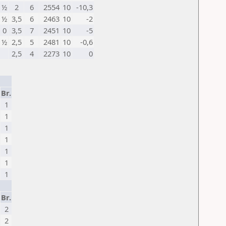
½
2
6
2554
10
-10,3
½
3,5
6
2463
10
-2
0
3,5
7
2451
10
-5
½
2,5
5
2481
10
-0,6
2,5
4
2273
10
0
Br.
1
1
1
1
1
1
1
Br.
2
2