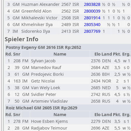
3
GM
Huzman Alexander
2567
ISR
2803828
½
0
½
½
0
4
GM
Greenfeld Alon
2562
ISR
2800039
½
1
0
½
1
5
GM
Mikhalevski Victor
2508
ISR
2801914
1
1
1
0
½
0
6
GM
Khmelniker Ilya
2489
ISR
2805340
½
½
1
0
7
IM
Sidorenko Ilya
2413
ISR
2807769
1
1
½
0
Spieler Info
Postny Evgeny GM 2616 ISR Rp:2652
Rd.
Snr
Name
Elo
Land
Pkt.
Erg.
1
208
FM
Sylvan Jacob
2376
DEN
4,5
w 1
2
39
GM
Mamedov Rauf
2684
AZE
3,5
s 0
3
61
GM
Predojevic Borki
2636
BIH
2,5
w ½
4
163
IM
Getz Nicolai
2434
NOR
2
s 1
5
38
GM
Van Wely Loek
2685
NED
5
w ½
6
12
GM
Svidler Peter
2742
RUS
4,5
s ½
7
50
GM
Artemiev Vladislav
2658
RUS
4
w ½
Roiz Michael GM 2605 ISR Rp:2629
Rd.
Snr
Name
Elo
Land
Pkt.
Erg.
1
278
FM
Hove Esben Kjems
2279
DEN
3,5
s 1
2
28
GM
Radjabov Teimour
2696
AZE
5,5
w ½