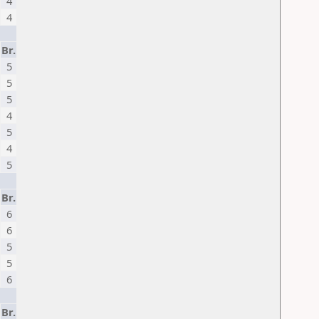
4
4
Br.
5
5
5
4
5
4
5
Br.
6
6
5
5
6
Br.