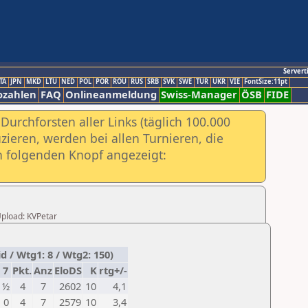
Servert
TA
JPN
MKD
LTU
NED
POL
POR
ROU
RUS
SRB
SVK
SWE
TUR
UKR
VIE
FontSize:11pt
ozahlen
FAQ
Onlineanmeldung
Swiss-Manager
ÖSB
FIDE
urchforsten aller Links (täglich 100.000
ieren, werden bei allen Turnieren, die
ch folgenden Knopf angezeigt:
 Upload: KVPetar
 / Wtg1: 8 / Wtg2: 150)
7
Pkt.
Anz
EloDS
K
rtg+/-
½
4
7
2602
10
4,1
0
4
7
2579
10
3,4