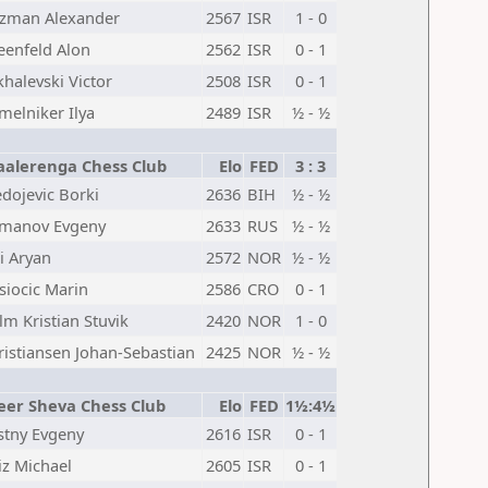
zman Alexander
2567
ISR
1 - 0
eenfeld Alon
2562
ISR
0 - 1
halevski Victor
2508
ISR
0 - 1
melniker Ilya
2489
ISR
½ - ½
aalerenga Chess Club
Elo
FED
3 : 3
dojevic Borki
2636
BIH
½ - ½
manov Evgeny
2633
RUS
½ - ½
i Aryan
2572
NOR
½ - ½
siocic Marin
2586
CRO
0 - 1
m Kristian Stuvik
2420
NOR
1 - 0
ristiansen Johan-Sebastian
2425
NOR
½ - ½
eer Sheva Chess Club
Elo
FED
1½:4½
stny Evgeny
2616
ISR
0 - 1
iz Michael
2605
ISR
0 - 1