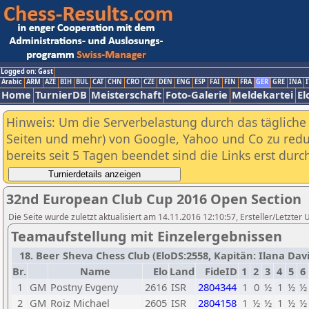
Logged on: Gast
Arabic
ARM
AZE
BIH
BUL
CAT
CHN
CRO
CZE
DEN
ENG
ESP
FAI
FIN
FRA
GER
GRE
INA
I
Home
TurnierDB
Meisterschaft
Foto-Galerie
Meldekartei
El
Hinweis: Um die Serverbelastung durch das tägliche D
Seiten und mehr) von Google, Yahoo und Co zu reduz
bereits seit 5 Tagen beendet sind die Links erst dur
32nd European Club Cup 2016 Open Section
Die Seite wurde zuletzt aktualisiert am 14.11.2016 12:10:57, Ersteller/Letzter
Teamaufstellung mit Einzelergebnissen
18. Beer Sheva Chess Club (EloDS:2558, Kapitän: Ilana David
Br.
Name
Elo
Land
FideID
1
2
3
4
5
6
1
GM
Postny Evgeny
2616
ISR
2804344
1
0
½
1
½
½
2
GM
Roiz Michael
2605
ISR
2804158
1
½
½
1
½
½