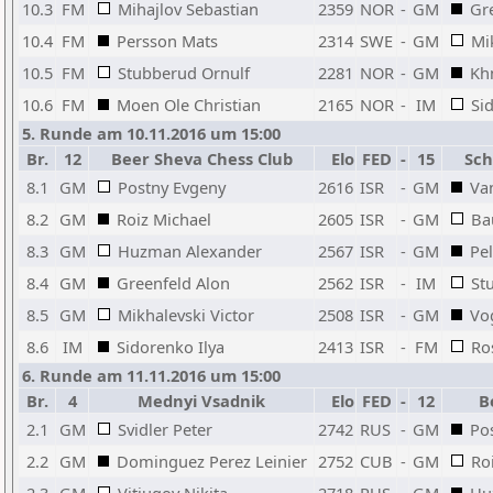
10.3
FM
Mihajlov Sebastian
2359
NOR
-
GM
Gr
10.4
FM
Persson Mats
2314
SWE
-
GM
Mi
10.5
FM
Stubberud Ornulf
2281
NOR
-
GM
Kh
10.6
FM
Moen Ole Christian
2165
NOR
-
IM
Si
5. Runde am 10.11.2016 um 15:00
Br.
12
Beer Sheva Chess Club
Elo
FED
-
15
Sch
8.1
GM
Postny Evgeny
2616
ISR
-
GM
Va
8.2
GM
Roiz Michael
2605
ISR
-
GM
Ba
8.3
GM
Huzman Alexander
2567
ISR
-
GM
Pel
8.4
GM
Greenfeld Alon
2562
ISR
-
IM
St
8.5
GM
Mikhalevski Victor
2508
ISR
-
GM
Vo
8.6
IM
Sidorenko Ilya
2413
ISR
-
FM
Ro
6. Runde am 11.11.2016 um 15:00
Br.
4
Mednyi Vsadnik
Elo
FED
-
12
B
2.1
GM
Svidler Peter
2742
RUS
-
GM
Po
2.2
GM
Dominguez Perez Leinier
2752
CUB
-
GM
Ro