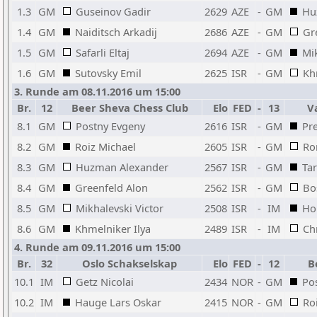
1.3
GM
Guseinov Gadir
2629
AZE
-
GM
Hu
1.4
GM
Naiditsch Arkadij
2686
AZE
-
GM
Gr
1.5
GM
Safarli Eltaj
2694
AZE
-
GM
Mik
1.6
GM
Sutovsky Emil
2625
ISR
-
GM
Kh
3. Runde am 08.11.2016 um 15:00
Br.
12
Beer Sheva Chess Club
Elo
FED
-
13
V
8.1
GM
Postny Evgeny
2616
ISR
-
GM
Pre
8.2
GM
Roiz Michael
2605
ISR
-
GM
Ro
8.3
GM
Huzman Alexander
2567
ISR
-
GM
Tar
8.4
GM
Greenfeld Alon
2562
ISR
-
GM
Bo
8.5
GM
Mikhalevski Victor
2508
ISR
-
IM
Hol
8.6
GM
Khmelniker Ilya
2489
ISR
-
IM
Ch
4. Runde am 09.11.2016 um 15:00
Br.
32
Oslo Schakselskap
Elo
FED
-
12
B
10.1
IM
Getz Nicolai
2434
NOR
-
GM
Po
10.2
IM
Hauge Lars Oskar
2415
NOR
-
GM
Ro