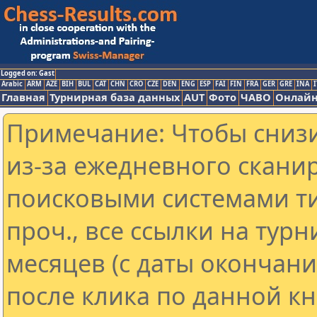
Logged on: Gast
Arabic
ARM
AZE
BIH
BUL
CAT
CHN
CRO
CZE
DEN
ENG
ESP
FAI
FIN
FRA
GER
GRE
INA
I
Главная
Турнирная база данных
AUT
Фото
ЧАВО
Онлайн
Примечание: Чтобы снизи
из-за ежедневного скани
поисковыми системами ти
проч., все ссылки на тур
месяцев (с даты окончан
после клика по данной кн