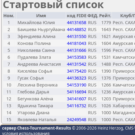
Стартовый список
Ном.
Имя
код FIDE
ФЕД.
Рейт.
Клуб/
1
Михайлова Юлия
44131658
RUS
1779
Респ. САХА
2
Баишева Ньургуйаана
44148852
RUS
1643
Респ. САХА
3
Эфендиева Алина
44131550
RUS
1621
Амурская 
4
Конова Полина
44181043
RUS
1604
Амурская 
5
Николаева Саина
44131666
RUS
1596
Респ. САХА
6
Пудалева Злата
34153583
RUS
1531
Камчатски
7
Андреева Анастасия
44131542
RUS
1488
Респ. САХА
8
Киселёва Софья
34175420
RUS
1390
Приморск
9
Гусак Софья
44136323
RUS
1376
Приморск
10
Лескина Вероника
54153190
RUS
1266
Камчатски
11
Глебова Дарья
54116694
RUS
1236
Амурская 
12
Бегункова Алёна
34141607
RUS
1203
Приморск
13
Ядыкина Тамара
54116732
RUS
1026
Хабаровск
14
Утарова Диана
RUS
1000
Магаданск
15
Яковлева Наталья
24249548
RUS
1000
Респ. САХА
сервер Chess-Tournament-Results
© 2006-2026 Heinz Herzog
, CMS-
условия использования