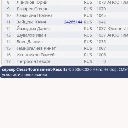
8
Лиников Юрий
RUS
1073
АНОО Гим
9
Лазарев Степан
RUS
1070
10
Лалакина Полина
RUS
1045
11
Зайцева Юлия
24265144
RUS
1042
12
Йазыджы Дарья
RUS
1037
Южное И
13
Шувалов Иван
RUS
1037
АНОО Гим
14
Боев Даниил
RUS
1035
15
Темиргалиев Ринат
RUS
1007
16
Иконников Елисей
RUS
1006
17
Петросян Геворг
RUS
0
сервер Chess-Tournament-Results
© 2006-2026 Heinz Herzog
, CMS-
условия использования