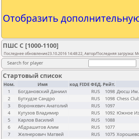
Отобразить дополнительну
ПШС С [1000-1100]
Последнее обновление23.10.2016 14:48:22, Автор/Последняя загрузка: M
Search for player
Стартовый список
Ном.
Имя
код FIDE
ФЕД.
Рейт.
1
Богдановский Даниил
RUS
1098
Дюсш Им.
2
Бутхудзе Сандро
RUS
1098
Chess Clu
3
Воронкевич Анатолий
RUS
1097
4
Кутузов Владимир
RUS
1092
Южное И
5
Карлов Василий
RUS
1088
6
Абдрашитов Алим
RUS
1077
7
Желнерович Матвей
RUS
1075
Хорошев