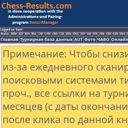
Logged on: Gast
Arabic
ARM
AZE
BIH
BUL
CAT
CHN
CRO
CZE
DEN
ENG
ESP
FAI
FIN
FRA
GER
GRE
INA
I
Главная
Турнирная база данных
AUT
Фото
ЧАВО
Онлайн
Примечание: Чтобы снизи
из-за ежедневного скани
поисковыми системами ти
проч., все ссылки на тур
месяцев (с даты окончан
после клика по данной кн