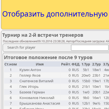
Отобразить дополнительну
Турнир на 2-й встречи тренеров
Последнее обновление09.10.2016 23:38:28, Автор/Последняя загрузка: Al
Search for player
Итоговое положение после 9 туров
Ст.ном
Имя
Рейт.
ФЕД.
1.Тур
2.Тур
3.Т
1
Кузин Антон
0
RUS
5b1
18w1
4w
2
Геллер Яков
0
RUS
20w0
23b1
21
3
Снатенков Виталий
0
RUS
15b0
19w1
17
4
Глек Игорь
0
RUS
21b1
10w1
1b
5
Базеев Герман
0
RUS
1w0
20b1
22
6
Коновалов Николай
0
RUS
9b0
16w1
12
7
Ерышканова Анастасия
0
RUS
12b1
9w½
15
8
Бабиков Иван
0
RUS
22b1
15w½
9b