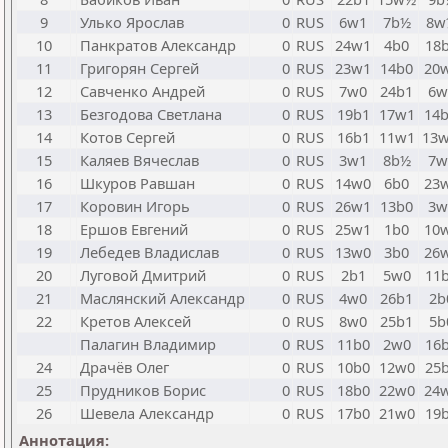
9
Улько Ярослав
0
RUS
6w1
7b½
8w
10
Панкратов Александр
0
RUS
24w1
4b0
18
11
Григорян Сергей
0
RUS
23w1
14b0
20
12
Савченко Андрей
0
RUS
7w0
24b1
6w
13
Безгодова Светлана
0
RUS
19b1
17w1
14
14
Котов Сергей
0
RUS
16b1
11w1
13
15
Каляев Вячеслав
0
RUS
3w1
8b½
7w
16
Шкуров Равшан
0
RUS
14w0
6b0
23
17
Коровин Игорь
0
RUS
26w1
13b0
3w
18
Ершов Евгений
0
RUS
25w1
1b0
10
19
Лебедев Владислав
0
RUS
13w0
3b0
26
20
Луговой Дмитрий
0
RUS
2b1
5w0
11
21
Маслянский Александр
0
RUS
4w0
26b1
2b
22
Кретов Алексей
0
RUS
8w0
25b1
5b
Палагин Владимир
0
RUS
11b0
2w0
16
24
Драчёв Олег
0
RUS
10b0
12w0
25
25
Прудников Борис
0
RUS
18b0
22w0
24
26
Шевела Александр
0
RUS
17b0
21w0
19
Аннотация: