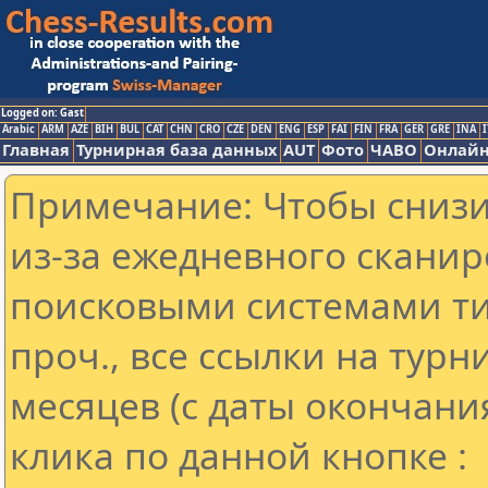
Logged on: Gast
Arabic
ARM
AZE
BIH
BUL
CAT
CHN
CRO
CZE
DEN
ENG
ESP
FAI
FIN
FRA
GER
GRE
INA
I
Главная
Турнирная база данных
AUT
Фото
ЧАВО
Онлайн
Примечание: Чтобы снизит
из-за ежедневного сканир
поисковыми системами ти
проч., все ссылки на тур
месяцев (с даты окончани
клика по данной кнопке :