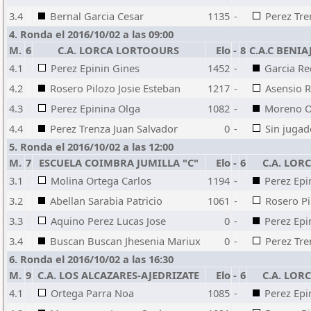
3.4
Bernal Garcia Cesar
1135
-
Perez Tre
4. Ronda el 2016/10/02 a las 09:00
M.
6
C.A. LORCA LORTOOURS
Elo
-
8
C.A.C BEN
4.1
Perez Epinin Gines
1452
-
Garcia R
4.2
Rosero Pilozo Josie Esteban
1217
-
Asensio 
4.3
Perez Epinina Olga
1082
-
Moreno O
4.4
Perez Trenza Juan Salvador
0
-
Sin jugad
5. Ronda el 2016/10/02 a las 12:00
M.
7
ESCUELA COIMBRA JUMILLA "C"
Elo
-
6
C.A. LO
3.1
Molina Ortega Carlos
1194
-
Perez Epi
3.2
Abellan Sarabia Patricio
1061
-
Rosero Pi
3.3
Aquino Perez Lucas Jose
0
-
Perez Epi
3.4
Buscan Buscan Jhesenia Mariux
0
-
Perez Tre
6. Ronda el 2016/10/02 a las 16:30
M.
9
C.A. LOS ALCAZARES-AJEDRIZATE
Elo
-
6
C.A. LO
4.1
Ortega Parra Noa
1085
-
Perez Epi