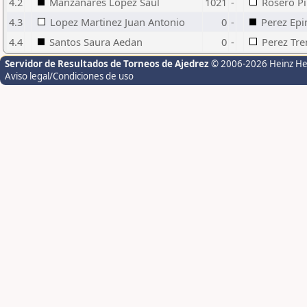
4.2
Manzanares Lopez Saul
1021
-
Rosero Pi
4.3
Lopez Martinez Juan Antonio
0
-
Perez Epi
4.4
Santos Saura Aedan
0
-
Perez Tre
Servidor de Resultados de Torneos de Ajedrez
© 2006-2026 Heinz H
Aviso legal/Condiciones de uso