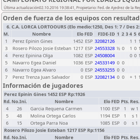
Última actualización02.10.2016 19:38:41, Propietario: Fed. de Ajedrez de la 
Orden de fuerza de los equipos con resulta
6. C.A. LORCA LORTOOURS (Elo medio:1250, Des 1: 7 / Des 2: 
M.
Nombre
Elo
FED
FIDE-ID
1
2
3
4
5
1
Perez Epinin Gines
1452
ESP
32082126
1
1
3
Rosero Pilozo Josie Esteban
1217
ESP
24553328
½
0
1
0
4
Perez Epinina Olga
1082
ESP
24508004
0
0
5
Navarro Egea Daniel
1036
ESP
24533149
0
0
6
Navarro Egea Alvaro
0
ESP
24553255
0
0
7
Perez Trenza Juan Salvador
0
ESP
32082134
0
0
+
1
Información de jugadores
Perez Epinin Gines 1452 ESP Rp:1926
Rd.
No.Ini.
Nombre
Elo
FED
Pts.
Res.
4
26
Garcia Requena Carmen
1100
ESP
1
w 1
5
48
Molina Ortega Carlos
1194
ESP
1
s 1
6
15
Ortega Parra Noa
1085
ESP
0
s 1
Rosero Pilozo Josie Esteban 1217 ESP Rp:1156
Rd.
No.Ini.
Nombre
Elo
FED
Pts.
Res.