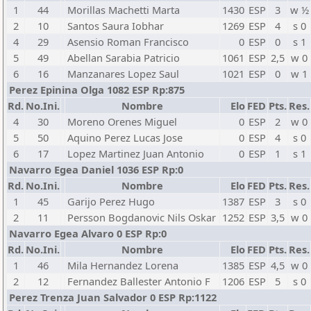
1
44
Morillas Machetti Marta
1430
ESP
3
w ½
2
10
Santos Saura Iobhar
1269
ESP
4
s 0
4
29
Asensio Roman Francisco
0
ESP
0
s 1
5
49
Abellan Sarabia Patricio
1061
ESP
2,5
w 0
6
16
Manzanares Lopez Saul
1021
ESP
0
w 1
Perez Epinina Olga 1082 ESP Rp:875
Rd.
No.Ini.
Nombre
Elo
FED
Pts.
Res.
4
30
Moreno Orenes Miguel
0
ESP
2
w 0
5
50
Aquino Perez Lucas Jose
0
ESP
4
s 0
6
17
Lopez Martinez Juan Antonio
0
ESP
1
s 1
Navarro Egea Daniel 1036 ESP Rp:0
Rd.
No.Ini.
Nombre
Elo
FED
Pts.
Res.
1
45
Garijo Perez Hugo
1387
ESP
3
s 0
2
11
Persson Bogdanovic Nils Oskar
1252
ESP
3,5
w 0
Navarro Egea Alvaro 0 ESP Rp:0
Rd.
No.Ini.
Nombre
Elo
FED
Pts.
Res.
1
46
Mila Hernandez Lorena
1385
ESP
4,5
w 0
2
12
Fernandez Ballester Antonio F
1206
ESP
5
s 0
Perez Trenza Juan Salvador 0 ESP Rp:1122