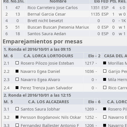
Rd.
No.Ini.
Nombre
Elo
FED
Pts.
Res.
1
47
Rico Carretero Jose Carlos
1351
ESP
4
s 0
2
13
Bernal Garcia Cesar
1135
ESP
1
w 0
4
0
Brett nicht besetzt
0
0
- 1K
5
51
Buscan Buscan Jhesenia Mariux
0
ESP
0
w 1
6
18
Santos Saura Aedan
0
ESP
0
w 1
Emparejamientos por mesas
1. Ronda el 2016/10/01 a las 09:15
M.
6
C.A. LORCA LORTOOURS
Elo
-
2
CASA DEL 
2.1
Rosero Pilozo Josie Esteban
1217
-
Morillas 
2.2
Navarro Egea Daniel
1036
-
Garijo P
2.3
Navarro Egea Alvaro
0
-
Mila Her
2.4
Perez Trenza Juan Salvador
0
-
Rico Carr
2. Ronda el 2016/10/01 a las 12:15
M.
5
C.A. LOS ALCAZARES
Elo
-
6
C.A. LO
3.1
Santos Saura Iobhar
1269
-
Rosero Pi
3.2
Persson Bogdanovic Nils Oskar
1252
-
Navarro 
3.3
Fernandez Ballester Antonio F
1206
-
Navarro E