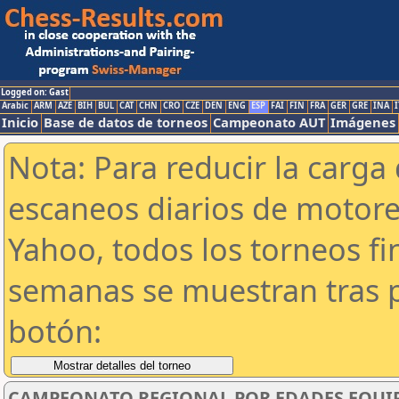
Logged on: Gast
Arabic
ARM
AZE
BIH
BUL
CAT
CHN
CRO
CZE
DEN
ENG
ESP
FAI
FIN
FRA
GER
GRE
INA
I
Inicio
Base de datos de torneos
Campeonato AUT
Imágenes
Nota: Para reducir la carga 
escaneos diarios de motor
Yahoo, todos los torneos f
semanas se muestran tras p
botón:
CAMPEONATO REGIONAL POR EDADES EQUIPO