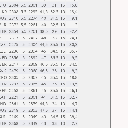
LTU
2304
5,5
2301
39
31
15
15,8
UKR
2508
5,5
2295
41,5
32,5
10
-13,4
RUS
2310
5,5
2274
40
31,5
15
9,1
BLR
2372
5,5
2261
40
32,5
10
-3
GER
2354
5,5
2261
38,5
29
15
-2,4
BUL
2317
5
2407
48
38
15
24,1
CZE
2275
5
2404
44,5
35,5
15
30,3
CZE
2236
5
2394
45
34,5
15
35,7
NED
2356
5
2392
47
36,5
10
9,5
GER
2217
5
2369
46,5
35,5
15
34,5
SVK
2479
5
2368
46,5
36
10
-8,3
CRO
2305
5
2367
45
35,5
15
18,8
GER
2297
5
2365
45
35
15
19,5
GER
2258
5
2361
45
35,5
15
26,1
LAT
2221
5
2361
41
31,5
15
32,7
IND
2361
5
2359
44,5
34
10
4,7
RUS
2318
5
2353
47,5
37
15
14,1
SUI
2169
5
2349
43
34,5
15
38,4
GER
2368
5
2349
43
33
10
2,7