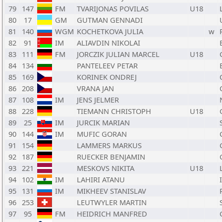
79
147
FM
TVARIJONAS POVILAS
U18
80
17
GM
GUTMAN GENNADI
81
140
WGM
KOCHETKOVA JULIA
w
82
91
IM
ALIAVDIN NIKOLAI
83
111
FM
JORCZIK JULIAN MARCEL
U18
84
134
PANTELEEV PETAR
85
169
KORINEK ONDREJ
86
208
VRANA JAN
87
108
IM
JENS JELMER
88
228
TIEMANN CHRISTOPH
U18
89
25
IM
JURCIK MARIAN
90
144
IM
MUFIC GORAN
91
154
LAMMERS MARKUS
92
187
RUECKER BENJAMIN
93
221
MESKOVS NIKITA
U18
94
102
IM
LAHIRI ATANU
95
131
IM
MIKHEEV STANISLAV
96
253
LEUTWYLER MARTIN
97
95
FM
HEIDRICH MANFRED