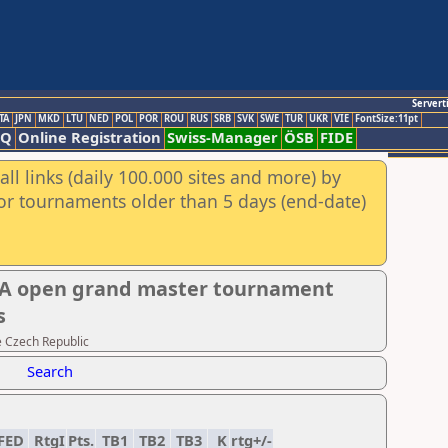
Servert
TA
JPN
MKD
LTU
NED
POL
POR
ROU
RUS
SRB
SVK
SWE
TUR
UKR
VIE
FontSize:11pt
AQ
Online Registration
Swiss-Manager
ÖSB
FIDE
ll links (daily 100.000 sites and more) by
for tournaments older than 5 days (end-date)
j A open grand master tournament
s
e Czech Republic
Search
FED
RtgI
Pts.
TB1
TB2
TB3
K
rtg+/-