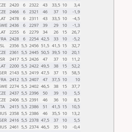
CZE
2420
6
2322
43
33,5
10
3,4
CZE
2466
6
2321
46
37
10
-1,9
LAT
2478
6
2311
43
33,5
10
-4,5
SWE
2436
6
2297
39
29
10
-1,3
LAT
2255
6
2279
34
26
15
26,7
FRA
2428
6
2254
42,5
33
10
-5,2
ISL
2356
5,5
2456
51,5
41,5
15
32,7
CZE
2361
5,5
2445
50,5
39,5
10
20,1
ISR
2417
5,5
2426
47
37
10
11,2
LAT
2200
5,5
2422
49,5
38
15
52,2
GER
2143
5,5
2419
47,5
37
15
58,5
FRA
2412
5,5
2407
47
37,5
10
10
SWE
2274
5,5
2402
46,5
38
15
37,7
CZE
2437
5,5
2396
50
39
10
5,5
CZE
2406
5,5
2391
46
36
10
8,5
ITA
2415
5,5
2386
51
41,5
15
10,5
RUS
2358
5,5
2386
46
35,5
10
13,2
GER
2416
5,5
2378
47,5
37
10
5,5
RUS
2461
5,5
2374
46,5
35
10
-0,4