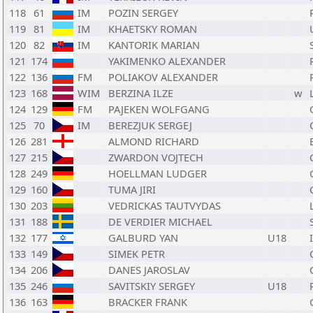
118
61
IM
POZIN SERGEY
119
81
IM
KHAETSKY ROMAN
120
82
IM
KANTORIK MARIAN
121
174
YAKIMENKO ALEXANDER
122
136
FM
POLIAKOV ALEXANDER
123
168
WIM
BERZINA ILZE
w
124
129
FM
PAJEKEN WOLFGANG
125
70
IM
BEREZJUK SERGEJ
126
281
ALMOND RICHARD
127
215
ZWARDON VOJTECH
128
249
HOELLMAN LUDGER
129
160
TUMA JIRI
130
203
VEDRICKAS TAUTVYDAS
131
188
DE VERDIER MICHAEL
132
177
GALBURD YAN
U18
133
149
SIMEK PETR
134
206
DANES JAROSLAV
135
246
SAVITSKIY SERGEY
U18
136
163
BRACKER FRANK