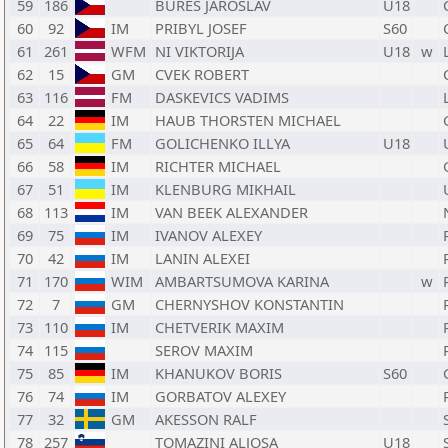
59
186
BURES JAROSLAV
U18
60
92
IM
PRIBYL JOSEF
S60
61
261
WFM
NI VIKTORIJA
U18
w
62
15
GM
CVEK ROBERT
63
116
FM
DASKEVICS VADIMS
64
22
IM
HAUB THORSTEN MICHAEL
65
64
FM
GOLICHENKO ILLYA
U18
66
58
IM
RICHTER MICHAEL
67
51
IM
KLENBURG MIKHAIL
68
113
IM
VAN BEEK ALEXANDER
69
75
IM
IVANOV ALEXEY
70
42
IM
LANIN ALEXEI
71
170
WIM
AMBARTSUMOVA KARINA
w
72
7
GM
CHERNYSHOV KONSTANTIN
73
110
IM
CHETVERIK MAXIM
74
115
SEROV MAXIM
75
85
IM
KHANUKOV BORIS
S60
76
74
IM
GORBATOV ALEXEY
77
32
GM
AKESSON RALF
78
257
TOMAZINI ALJOSA
U18