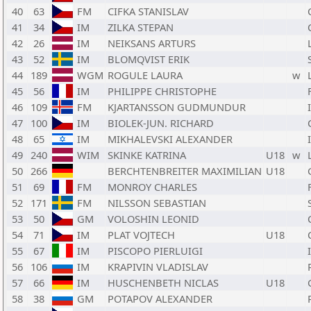
40
63
FM
CIFKA STANISLAV
41
34
IM
ZILKA STEPAN
42
26
IM
NEIKSANS ARTURS
43
52
IM
BLOMQVIST ERIK
44
189
WGM
ROGULE LAURA
w
45
56
IM
PHILIPPE CHRISTOPHE
46
109
FM
KJARTANSSON GUDMUNDUR
47
100
IM
BIOLEK-JUN. RICHARD
48
65
IM
MIKHALEVSKI ALEXANDER
49
240
WIM
SKINKE KATRINA
U18
w
50
266
BERCHTENBREITER MAXIMILIAN
U18
51
69
FM
MONROY CHARLES
52
171
FM
NILSSON SEBASTIAN
53
50
GM
VOLOSHIN LEONID
54
71
IM
PLAT VOJTECH
U18
55
67
IM
PISCOPO PIERLUIGI
56
106
IM
KRAPIVIN VLADISLAV
57
66
IM
HUSCHENBETH NICLAS
U18
58
38
GM
POTAPOV ALEXANDER