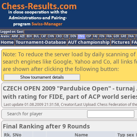
Logged on: Gast
Arabic
ARM
AZE
BIH
BUL
CAT
CHN
CRO
CZE
DEN
ENG
ESP
FAI
FIN
FRA
GER
GRE
INA
I
Home
Tournament-Database
AUT championship
Pictures
F
Note: To reduce the server load by daily scanning of a
search engines like Google, Yahoo and Co, all links 
are shown after clicking the following button:
CZECH OPEN 2009 "Pardubice Open" - turna
with rating for FIDE, part of ACP world serie
Last update 01.08.2009 21:31:58, Creator/Last Upload: Chess Federation of th
Search for player
Final Ranking after 9 Rounds
Rk.
SNo
Name
Typ
sex