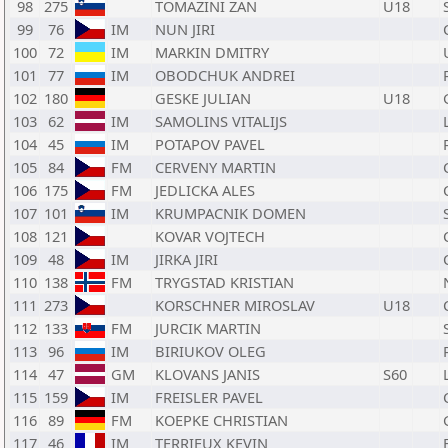
98
275
TOMAZINI ZAN
U18
99
76
IM
NUN JIRI
100
72
IM
MARKIN DMITRY
101
77
IM
OBODCHUK ANDREI
102
180
GESKE JULIAN
U18
103
62
IM
SAMOLINS VITALIJS
104
45
IM
POTAPOV PAVEL
105
84
FM
CERVENY MARTIN
106
175
FM
JEDLICKA ALES
107
101
IM
KRUMPACNIK DOMEN
108
121
KOVAR VOJTECH
109
48
IM
JIRKA JIRI
110
138
FM
TRYGSTAD KRISTIAN
111
273
KORSCHNER MIROSLAV
U18
112
133
FM
JURCIK MARTIN
113
96
IM
BIRIUKOV OLEG
114
47
GM
KLOVANS JANIS
S60
115
159
IM
FREISLER PAVEL
116
89
FM
KOEPKE CHRISTIAN
117
46
IM
TERRIEUX KEVIN