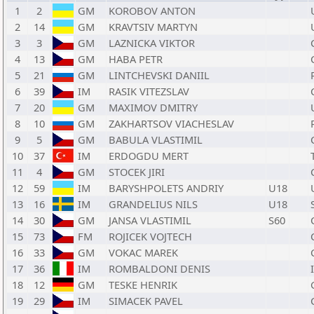
1
2
GM
KOROBOV ANTON
2
14
GM
KRAVTSIV MARTYN
3
3
GM
LAZNICKA VIKTOR
4
13
GM
HABA PETR
5
21
GM
LINTCHEVSKI DANIIL
6
39
IM
RASIK VITEZSLAV
7
20
GM
MAXIMOV DMITRY
8
10
GM
ZAKHARTSOV VIACHESLAV
9
5
GM
BABULA VLASTIMIL
10
37
IM
ERDOGDU MERT
11
4
GM
STOCEK JIRI
12
59
IM
BARYSHPOLETS ANDRIY
U18
13
16
IM
GRANDELIUS NILS
U18
14
30
GM
JANSA VLASTIMIL
S60
15
73
FM
ROJICEK VOJTECH
16
33
GM
VOKAC MAREK
17
36
IM
ROMBALDONI DENIS
18
12
GM
TESKE HENRIK
19
29
IM
SIMACEK PAVEL