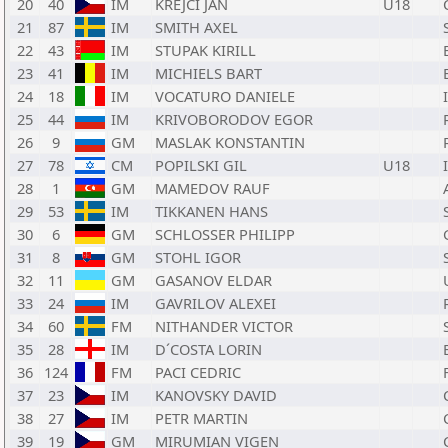
20
40
IM
KREJCI JAN
U18
21
87
IM
SMITH AXEL
22
43
IM
STUPAK KIRILL
23
41
IM
MICHIELS BART
24
18
IM
VOCATURO DANIELE
25
44
IM
KRIVOBORODOV EGOR
26
9
GM
MASLAK KONSTANTIN
27
78
CM
POPILSKI GIL
U18
28
1
GM
MAMEDOV RAUF
29
53
IM
TIKKANEN HANS
30
6
GM
SCHLOSSER PHILIPP
31
8
GM
STOHL IGOR
32
11
GM
GASANOV ELDAR
33
24
IM
GAVRILOV ALEXEI
34
60
FM
NITHANDER VICTOR
35
28
IM
D´COSTA LORIN
36
124
FM
PACI CEDRIC
37
23
IM
KANOVSKY DAVID
38
27
IM
PETR MARTIN
39
19
GM
MIRUMIAN VIGEN