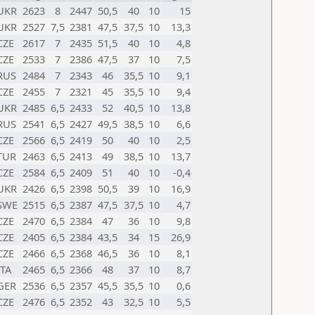
UKR
2623
8
2447
50,5
40
10
15
UKR
2527
7,5
2381
47,5
37,5
10
13,3
CZE
2617
7
2435
51,5
40
10
4,8
CZE
2533
7
2386
47,5
37
10
7,5
RUS
2484
7
2343
46
35,5
10
9,1
CZE
2455
7
2321
45
35,5
10
9,4
UKR
2485
6,5
2433
52
40,5
10
13,8
RUS
2541
6,5
2427
49,5
38,5
10
6,6
CZE
2566
6,5
2419
50
40
10
2,5
TUR
2463
6,5
2413
49
38,5
10
13,7
CZE
2584
6,5
2409
51
40
10
-0,4
UKR
2426
6,5
2398
50,5
39
10
16,9
SWE
2515
6,5
2387
47,5
37,5
10
4,7
CZE
2470
6,5
2384
47
36
10
9,8
CZE
2405
6,5
2384
43,5
34
15
26,9
CZE
2466
6,5
2368
46,5
36
10
8,1
ITA
2465
6,5
2366
48
37
10
8,7
GER
2536
6,5
2357
45,5
35,5
10
0,6
CZE
2476
6,5
2352
43
32,5
10
5,5