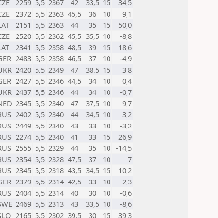
CZE
2259
5,5
2367
42
33,5
15
34,5
CZE
2372
5,5
2363
45,5
36
10
9,1
LAT
2151
5,5
2363
44
35
15
50,0
CZE
2520
5,5
2362
45,5
35,5
10
-8,8
LAT
2341
5,5
2358
48,5
39
15
18,6
GER
2483
5,5
2358
46,5
37
10
-4,9
UKR
2420
5,5
2349
47
38,5
15
3,8
GER
2427
5,5
2346
44,5
34
10
0,4
UKR
2437
5,5
2346
44
34
10
-0,7
NED
2345
5,5
2340
47
37,5
10
9,7
RUS
2402
5,5
2340
44
34,5
10
3,2
RUS
2449
5,5
2340
43
33
10
-3,2
RUS
2274
5,5
2340
41
33
15
26,9
RUS
2555
5,5
2329
44
35
10
-14,5
RUS
2354
5,5
2328
47,5
37
10
7
RUS
2345
5,5
2318
43,5
34,5
15
10,2
GER
2379
5,5
2314
42,5
33
10
2,3
RUS
2404
5,5
2314
40
30
10
-0,6
SWE
2469
5,5
2313
43
33,5
10
-8,6
SLO
2165
5,5
2302
39,5
30
15
39,3