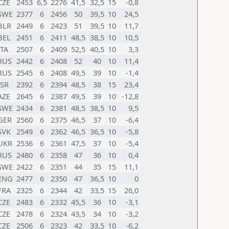
CZE
2453
6,5
2276
41,5
32,5
15
-0,8
SWE
2377
6
2456
50
39,5
10
24,5
BLR
2449
6
2423
51
39,5
10
11,7
BEL
2451
6
2411
48,5
38,5
10
10,5
ITA
2507
6
2409
52,5
40,5
10
3,3
RUS
2442
6
2408
52
40
10
11,4
RUS
2545
6
2408
49,5
39
10
-1,4
ISR
2392
6
2394
48,5
38
15
23,4
AZE
2645
6
2387
49,5
39
10
-12,8
SWE
2434
6
2381
48,5
38,5
10
9,5
GER
2560
6
2375
46,5
37
10
-6,4
SVK
2549
6
2362
46,5
36,5
10
-5,8
UKR
2536
6
2361
47,5
37
10
-5,4
RUS
2480
6
2358
47
36
10
0,4
SWE
2422
6
2351
44
35
15
11,1
ENG
2477
6
2350
47
36,5
10
0
FRA
2325
6
2344
42
33,5
15
26,0
CZE
2483
6
2332
45,5
36
10
-3,1
CZE
2478
6
2324
43,5
34
10
-3,2
CZE
2506
6
2323
42
33,5
10
-6,2