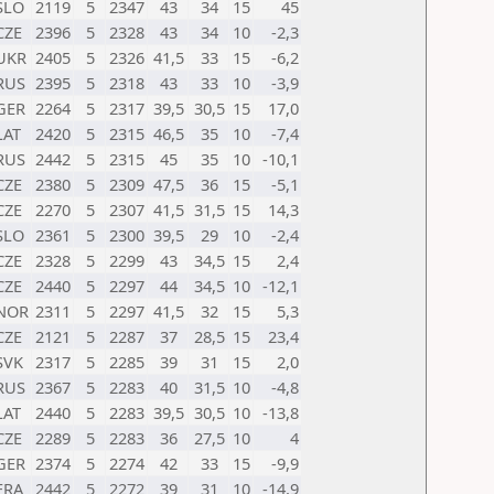
SLO
2119
5
2347
43
34
15
45
CZE
2396
5
2328
43
34
10
-2,3
UKR
2405
5
2326
41,5
33
15
-6,2
RUS
2395
5
2318
43
33
10
-3,9
GER
2264
5
2317
39,5
30,5
15
17,0
LAT
2420
5
2315
46,5
35
10
-7,4
RUS
2442
5
2315
45
35
10
-10,1
CZE
2380
5
2309
47,5
36
15
-5,1
CZE
2270
5
2307
41,5
31,5
15
14,3
SLO
2361
5
2300
39,5
29
10
-2,4
CZE
2328
5
2299
43
34,5
15
2,4
CZE
2440
5
2297
44
34,5
10
-12,1
NOR
2311
5
2297
41,5
32
15
5,3
CZE
2121
5
2287
37
28,5
15
23,4
SVK
2317
5
2285
39
31
15
2,0
RUS
2367
5
2283
40
31,5
10
-4,8
LAT
2440
5
2283
39,5
30,5
10
-13,8
CZE
2289
5
2283
36
27,5
10
4
GER
2374
5
2274
42
33
15
-9,9
FRA
2442
5
2272
39
31
10
-14,9