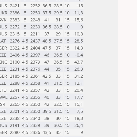
RUS
2421
5
2252
36,5
28,5
10
-15
UKR
2386
5
2250
37,5
29,5
10
-11,3
SVK
2383
5
2248
41
31
15
-15,6
RUS
2272
5
2230
36,5
28,5
0
0
RUS
2315
5
2211
37
29
15
-10,8
LAT
2276
4,5
2437
48,5
37,5
15
28,5
GER
2322
4,5
2404
47,5
37
15
14,3
CZE
2406
4,5
2397
46
36,5
10
-0,4
ENG
2100
4,5
2379
47
36,5
15
43,7
CZE
2231
4,5
2376
44
35
15
26,3
GER
2185
4,5
2361
42,5
33
15
31,2
CZE
2288
4,5
2358
41
31,5
15
12,1
LTU
2241
4,5
2357
42
33
15
20,4
SWE
2257
4,5
2355
40
33
15
17,7
ISR
2265
4,5
2350
42
32,5
15
15,1
CZE
2301
4,5
2350
39,5
31,5
15
7,5
CZE
2238
4,5
2340
38
30
15
18,3
RUS
2191
4,5
2339
39
30,5
15
26,4
GER
2280
4,5
2336
43,5
35
15
9