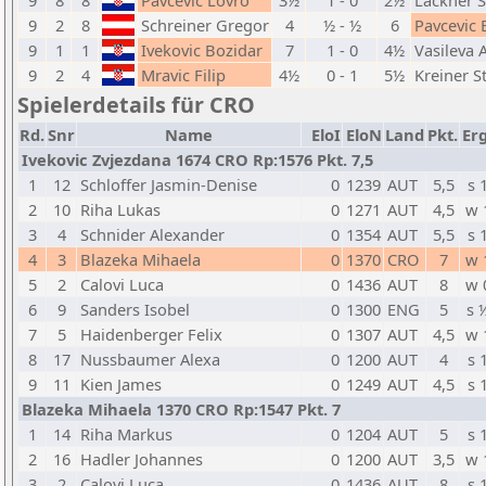
9
8
8
Pavcevic Lovro
3½
1 - 0
2½
Lackner 
9
2
8
Schreiner Gregor
4
½ - ½
6
Pavcevic
9
1
1
Ivekovic Bozidar
7
1 - 0
4½
Vasileva 
9
2
4
Mravic Filip
4½
0 - 1
5½
Kreiner S
Spielerdetails für CRO
Rd.
Snr
Name
EloI
EloN
Land
Pkt.
Erg
Ivekovic Zvjezdana 1674 CRO Rp:1576 Pkt. 7,5
1
12
Schloffer Jasmin-Denise
0
1239
AUT
5,5
s 
2
10
Riha Lukas
0
1271
AUT
4,5
w 
3
4
Schnider Alexander
0
1354
AUT
5,5
s 
4
3
Blazeka Mihaela
0
1370
CRO
7
w 
5
2
Calovi Luca
0
1436
AUT
8
w 
6
9
Sanders Isobel
0
1300
ENG
5
s 
7
5
Haidenberger Felix
0
1307
AUT
4,5
w 
8
17
Nussbaumer Alexa
0
1200
AUT
4
s 
9
11
Kien James
0
1249
AUT
4,5
s 
Blazeka Mihaela 1370 CRO Rp:1547 Pkt. 7
1
14
Riha Markus
0
1204
AUT
5
s 
2
16
Hadler Johannes
0
1200
AUT
3,5
w 
3
2
Calovi Luca
0
1436
AUT
8
s 