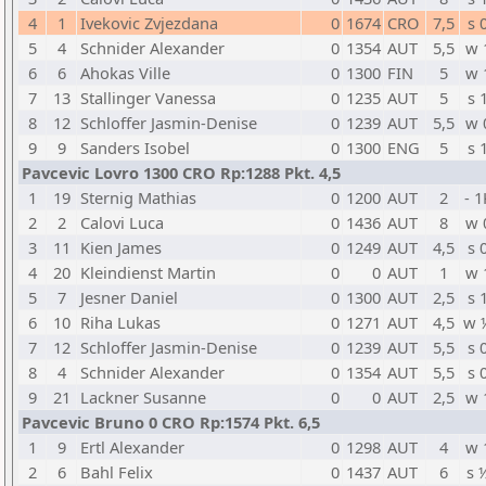
4
1
Ivekovic Zvjezdana
0
1674
CRO
7,5
s 
5
4
Schnider Alexander
0
1354
AUT
5,5
w 
6
6
Ahokas Ville
0
1300
FIN
5
w 
7
13
Stallinger Vanessa
0
1235
AUT
5
s 
8
12
Schloffer Jasmin-Denise
0
1239
AUT
5,5
w 
9
9
Sanders Isobel
0
1300
ENG
5
s 
Pavcevic Lovro 1300 CRO Rp:1288 Pkt. 4,5
1
19
Sternig Mathias
0
1200
AUT
2
- 1
2
2
Calovi Luca
0
1436
AUT
8
w 
3
11
Kien James
0
1249
AUT
4,5
s 
4
20
Kleindienst Martin
0
0
AUT
1
w 
5
7
Jesner Daniel
0
1300
AUT
2,5
s 
6
10
Riha Lukas
0
1271
AUT
4,5
w 
7
12
Schloffer Jasmin-Denise
0
1239
AUT
5,5
s 
8
4
Schnider Alexander
0
1354
AUT
5,5
s 
9
21
Lackner Susanne
0
0
AUT
2,5
w 
Pavcevic Bruno 0 CRO Rp:1574 Pkt. 6,5
1
9
Ertl Alexander
0
1298
AUT
4
w 
2
6
Bahl Felix
0
1437
AUT
6
s 