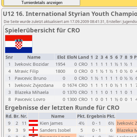
U12 16. International Styrian Youth Champi
Die Seite wurde zuletzt aktualisiert am 17.09.2009 08:41:31, Ersteller: Jugen
Spielerübersicht für CRO
Snr
Name
EloI
EloN
Land
1
2
3
4
5
6
7
8
9
P
1
Ivekovic Bozidar
1954
0
CRO
1
1
1
1
1
½
1
½
1
4
Mravic Filip
1800
0
CRO
0
1
½
1
½
1
0
½
0
1
Pavcevic Bruno
0
0
CRO
1
½
1
1
1
1
0
½
½
1
Ivekovic Zvjezdana
0
1674
CRO
1
1
1
1
0
½
1
1
1
3
Blazeka Mihaela
0
1370
CRO
1
1
1
0
1
1
1
0
1
8
Pavcevic Lovro
0
1300
CRO
1
0
0
1
1
½
0
0
1
Ergebnisse der letzten Runde für CRO
Rd.
Br.
Nr.
Name
Pkt.
Ergebnis
Pkt.
9
2
11
Kien James
4½
0 - 1
6½
Ivekovic 
9
3
9
Sanders Isobel
5
0 - 1
6
Blazeka 