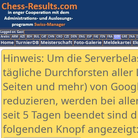
Logged on: Gast
Arabic
ARM
AZE
BIH
BUL
CAT
CHN
CRO
CZE
DEN
ENG
ESP
FAI
FIN
FRA
GER
GRE
INA
I
Home
TurnierDB
Meisterschaft
Foto-Galerie
Meldekartei
El
Hinweis: Um die Serverbela
tägliche Durchforsten aller 
Seiten und mehr) von Goog
reduzieren, werden bei alle
seit 5 Tagen beendet sind d
folgenden Knopf angezeigt