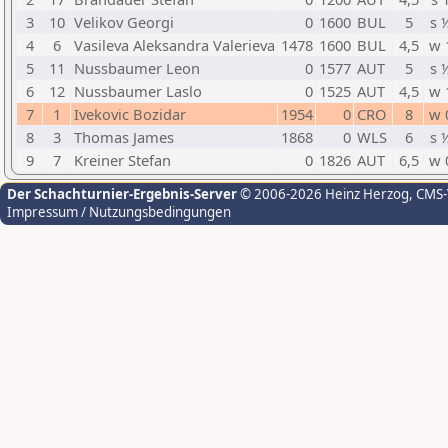
3
10
Velikov Georgi
0
1600
BUL
5
s 
4
6
Vasileva Aleksandra Valerieva
1478
1600
BUL
4,5
w 
5
11
Nussbaumer Leon
0
1577
AUT
5
s 
6
12
Nussbaumer Laslo
0
1525
AUT
4,5
w 
7
1
Ivekovic Bozidar
1954
0
CRO
8
w 
8
3
Thomas James
1868
0
WLS
6
s 
9
7
Kreiner Stefan
0
1826
AUT
6,5
w 
Der Schachturnier-Ergebnis-Server
© 2006-2026 Heinz Herzog
, CMS
Impressum / Nutzungsbedingungen