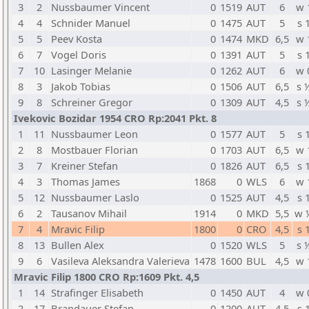
3
2
Nussbaumer Vincent
0
1519
AUT
6
w 
4
4
Schnider Manuel
0
1475
AUT
5
s 
5
5
Peev Kosta
0
1474
MKD
6,5
w 
6
7
Vogel Doris
0
1391
AUT
5
s 
7
10
Lasinger Melanie
0
1262
AUT
6
w 
8
3
Jakob Tobias
0
1506
AUT
6,5
s 
9
8
Schreiner Gregor
0
1309
AUT
4,5
s 
Ivekovic Bozidar 1954 CRO Rp:2041 Pkt. 8
1
11
Nussbaumer Leon
0
1577
AUT
5
s 
2
8
Mostbauer Florian
0
1703
AUT
6,5
w 
3
7
Kreiner Stefan
0
1826
AUT
6,5
s 
4
3
Thomas James
1868
0
WLS
6
w 
5
12
Nussbaumer Laslo
0
1525
AUT
4,5
s 
6
2
Tausanov Mihail
1914
0
MKD
5,5
w 
7
4
Mravic Filip
1800
0
CRO
4,5
s 
8
13
Bullen Alex
0
1520
WLS
5
s 
9
6
Vasileva Aleksandra Valerieva
1478
1600
BUL
4,5
w 
Mravic Filip 1800 CRO Rp:1609 Pkt. 4,5
1
14
Strafinger Elisabeth
0
1450
AUT
4
w 
2
17
Brandauer Stefan
0
1200
AUT
4,5
s 