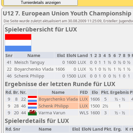
U12 7. European Union Youth Championship
Die Seite wurde zuletzt aktualisiert am 30.08.2009 11:25:09, Ersteller: Jugen
Spielerübersicht für LUX
Snr
Name
EloI
EloN
Land
1
2
3
4
5
6
7
8
9
41
Meisch Tanguy
0
1600
LUX
0
0
1
1
½
0
½
0
½
22
Boyarchenko Vlada
1606
0
LUX
½
1
0
½
½
1
½
1
½
46
Schenk Philipp
0
1500
LUX
0
0
1
0
0
½
1
0
1
Ergebnisse der letzten Runde für LUX
Rd.
Br.
Nr.
Name
FED
Elo
Pkt.
Ergebnis
P
9
8
22
Boyarchenko Vlada
LUX
1606
5
½ - ½
9
28
46
Schenk Philipp
LUX
1500
2½
1
9
20
44
Varma Varun
WLS
1600
3
½ - ½
Spielerdetails für LUX
Rd.
Snr
Name
EloI
EloN
Land
Pkt.
Erg.
K
r