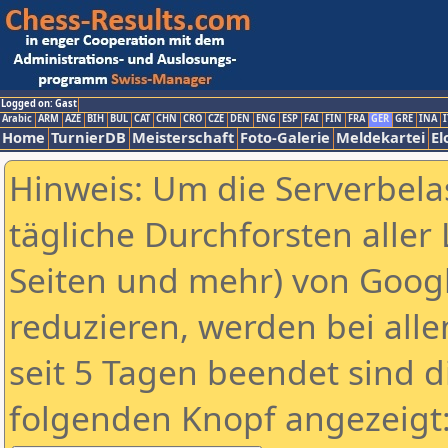
Logged on: Gast
Arabic
ARM
AZE
BIH
BUL
CAT
CHN
CRO
CZE
DEN
ENG
ESP
FAI
FIN
FRA
GER
GRE
INA
I
Home
TurnierDB
Meisterschaft
Foto-Galerie
Meldekartei
El
Hinweis: Um die Serverbela
tägliche Durchforsten aller 
Seiten und mehr) von Goog
reduzieren, werden bei alle
seit 5 Tagen beendet sind d
folgenden Knopf angezeigt