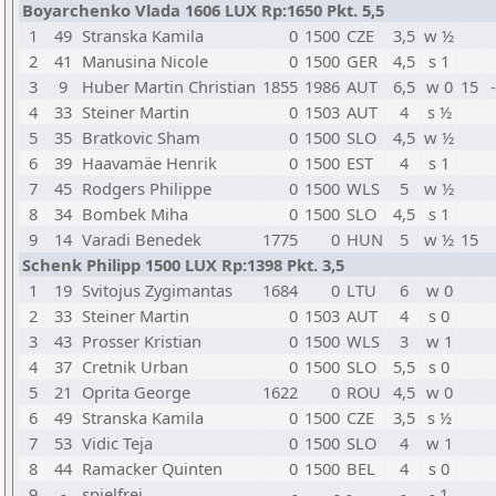
Boyarchenko Vlada 1606 LUX Rp:1650 Pkt. 5,5
1
49
Stranska Kamila
0
1500
CZE
3,5
w ½
2
41
Manusina Nicole
0
1500
GER
4,5
s 1
3
9
Huber Martin Christian
1855
1986
AUT
6,5
w 0
15
4
33
Steiner Martin
0
1503
AUT
4
s ½
5
35
Bratkovic Sham
0
1500
SLO
4,5
w ½
6
39
Haavamäe Henrik
0
1500
EST
4
s 1
7
45
Rodgers Philippe
0
1500
WLS
5
w ½
8
34
Bombek Miha
0
1500
SLO
4,5
s 1
9
14
Varadi Benedek
1775
0
HUN
5
w ½
15
Schenk Philipp 1500 LUX Rp:1398 Pkt. 3,5
1
19
Svitojus Zygimantas
1684
0
LTU
6
w 0
2
33
Steiner Martin
0
1503
AUT
4
s 0
3
43
Prosser Kristian
0
1500
WLS
3
w 1
4
37
Cretnik Urban
0
1500
SLO
5,5
s 0
5
21
Oprita George
1622
0
ROU
4,5
w 0
6
49
Stranska Kamila
0
1500
CZE
3,5
s ½
7
53
Vidic Teja
0
1500
SLO
4
w 1
8
44
Ramacker Quinten
0
1500
BEL
4
s 0
9
-
spielfrei
-
-
-
-
- 1