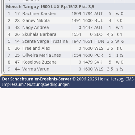
Meisch Tanguy 1600 LUX Rp:1518 Pkt. 3,5
1
17
Bachner Karsten
1809
1784
AUT
5
w 0
2
28
Ganev Nikola
1491
1600
BUL
4
s 0
3
48
Nagy Andrea
0
1447
AUT
1
w 1
4
26
Skuhala Barbara
1554
0
SLO
4,5
s 1
5
14
Szente Varga Fruzsina
1847
1651
HUN
3,5
w ½
6
36
Freeland Alex
0
1600
WLS
3,5
s 0
7
25
Oliveira Maria Ines
1554
1600
POR
5
s ½
8
47
Koselova Zuzana
0
1479
SVK
5
w 0
9
44
Varma Varun
0
1600
WLS
3,5
s ½
Der Schachturnier-Ergebnis-Server
© 2006-2026 Heinz Herzog
, CMS
Impressum / Nutzungsbedingungen