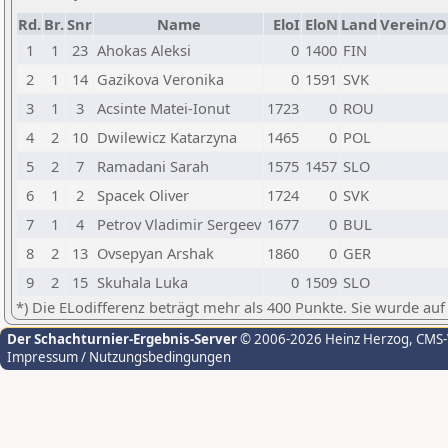
Rd.
Br.
Snr
Name
EloI
EloN
Land
Verein/O
1
1
23
Ahokas Aleksi
0
1400
FIN
2
1
14
Gazikova Veronika
0
1591
SVK
3
1
3
Acsinte Matei-Ionut
1723
0
ROU
4
2
10
Dwilewicz Katarzyna
1465
0
POL
5
2
7
Ramadani Sarah
1575
1457
SLO
6
1
2
Spacek Oliver
1724
0
SVK
7
1
4
Petrov Vladimir Sergeev
1677
0
BUL
8
2
13
Ovsepyan Arshak
1860
0
GER
9
2
15
Skuhala Luka
0
1509
SLO
*) Die ELodifferenz beträgt mehr als 400 Punkte. Sie wurde auf
Der Schachturnier-Ergebnis-Server
© 2006-2026 Heinz Herzog
, CMS
Impressum / Nutzungsbedingungen