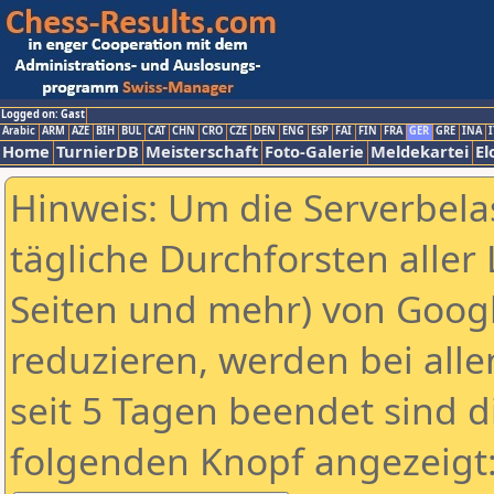
Logged on: Gast
Arabic
ARM
AZE
BIH
BUL
CAT
CHN
CRO
CZE
DEN
ENG
ESP
FAI
FIN
FRA
GER
GRE
INA
I
Home
TurnierDB
Meisterschaft
Foto-Galerie
Meldekartei
El
Hinweis: Um die Serverbela
tägliche Durchforsten aller 
Seiten und mehr) von Goog
reduzieren, werden bei alle
seit 5 Tagen beendet sind d
folgenden Knopf angezeigt