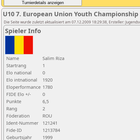
U10 7. European Union Youth Championship
Die Seite wurde zuletzt aktualisiert am 07.12.2009 18:29:38, Ersteller: Jugen
Spieler Info
Name
Salim Riza
Startrang
1
Elo national
0
Elo intnational
1920
Eloperformance
1780
FIDE Elo +/-
0
Punkte
6,5
Rang
2
Föderation
ROU
Ident-Nummer
121241
Fide-ID
1213784
Geburtsjahr
1999