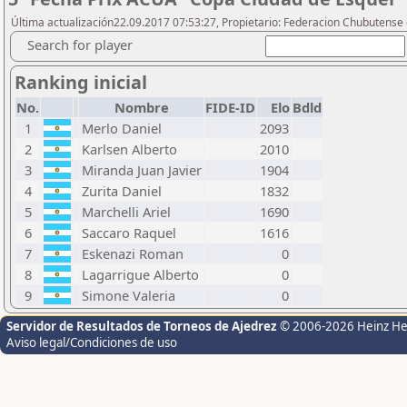
Última actualización22.09.2017 07:53:27, Propietario: Federacion Chubutense 
Search for player
Ranking inicial
No.
Nombre
FIDE-ID
Elo
Bdld
1
Merlo Daniel
2093
2
Karlsen Alberto
2010
3
Miranda Juan Javier
1904
4
Zurita Daniel
1832
5
Marchelli Ariel
1690
6
Saccaro Raquel
1616
7
Eskenazi Roman
0
8
Lagarrigue Alberto
0
9
Simone Valeria
0
Servidor de Resultados de Torneos de Ajedrez
© 2006-2026 Heinz H
Aviso legal/Condiciones de uso