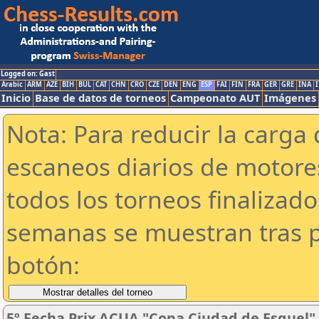
Logged on: Gast
Arabic
ARM
AZE
BIH
BUL
CAT
CHN
CRO
CZE
DEN
ENG
ESP
FAI
FIN
FRA
GER
GRE
INA
I
Inicio
Base de datos de torneos
Campeonato AUT
Imágenes
Nota: Para reducir la carga 
escaneos diarios de motor
todos los torneos finalizad
semanas se muestran tras p
botón:
5º Fecha Prix ACUA "Copa Ciudad de Esquel"