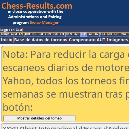
Logged on: Gast
Arabic
ARM
AZE
BIH
BUL
CAT
CHN
CRO
CZE
DEN
ENG
ESP
FAI
FIN
FRA
GER
GRE
INA
I
Inicio
Base de datos de torneos
Campeonato AUT
Imágenes
Nota: Para reducir la carga 
escaneos diarios de motor
Yahoo, todos los torneos f
semanas se muestran tras p
botón:
XXVII Obert Internacional d'Escacs d'Andorr