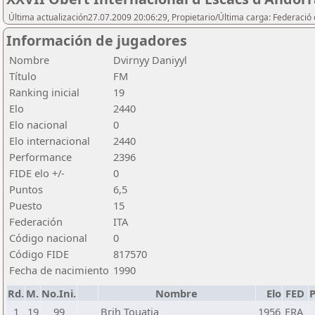
Última actualización27.07.2009 20:06:29, Propietario/Última carga: Federació 
Información de jugadores
Nombre
Dvirnyy Daniyyl
Título
FM
Ranking inicial
19
Elo
2440
Elo nacional
0
Elo internacional
2440
Performance
2396
FIDE elo +/-
0
Puntos
6,5
Puesto
15
Federación
ITA
Código nacional
0
Código FIDE
817570
Fecha de nacimiento
1990
Rd.
M.
No.Ini.
Nombre
Elo
FED
P
1
19
99
Brih Touatia
1956
FRA