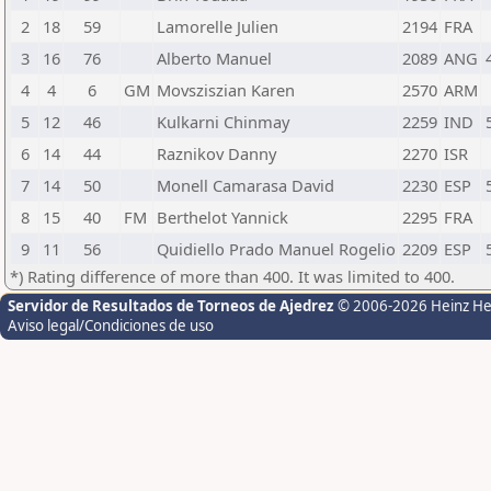
2
18
59
Lamorelle Julien
2194
FRA
3
16
76
Alberto Manuel
2089
ANG
4
4
6
GM
Movsziszian Karen
2570
ARM
5
12
46
Kulkarni Chinmay
2259
IND
6
14
44
Raznikov Danny
2270
ISR
7
14
50
Monell Camarasa David
2230
ESP
8
15
40
FM
Berthelot Yannick
2295
FRA
9
11
56
Quidiello Prado Manuel Rogelio
2209
ESP
*) Rating difference of more than 400. It was limited to 400.
Servidor de Resultados de Torneos de Ajedrez
© 2006-2026 Heinz H
Aviso legal/Condiciones de uso