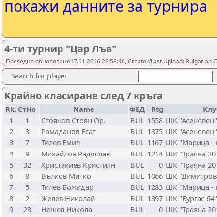
покажи данните за турнира
4-ти турнир "Цар Лъв"
Последно обновяване17.11.2016 22:58:46, Creator/Last Upload: Bulgarian C
Search for player
Крайно класиране след 7 кръга
Rk.
СтНо
Name
ФЕД
Rtg
Клу
1
1
Стоянов Стоян Ор.
BUL
1558
ШК "Асеновец"
2
3
Рамаданов Есат
BUL
1375
ШК "Асеновец"
3
7
Тилев Емил
BUL
1167
ШК "Марица - 
4
9
Михайлов Радослав
BUL
1214
ШК "Траяна 201
5
32
Христакиев Кристиян
BUL
0
ШК "Траяна 201
6
8
Вълков Митко
BUL
1066
ШК "Димитров
7
5
Тилев Божидар
BUL
1283
ШК "Марица - 
8
2
Желев Николай
BUL
1397
ШК "Бургас 64"
9
28
Нешев Никола
BUL
0
ШК "Траяна 201