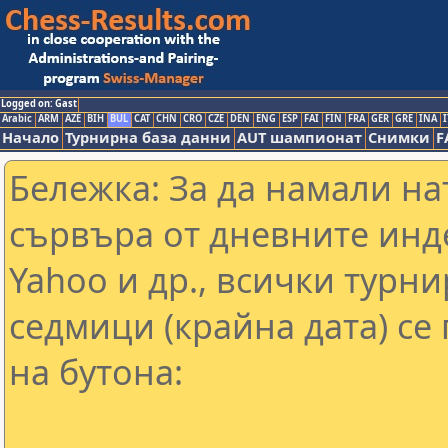
Logged on: Gast
Arabic
ARM
AZE
BIH
BUL
CAT
CHN
CRO
CZE
DEN
ENG
ESP
FAI
FIN
FRA
GER
GRE
INA
I
Начало
Турнирна база данни
AUT шампионат
Снимки
F
Бележка: За да намали н
сървъра от дневните инд
Yahoo и др., всички турни
седмици (крайна дата) се
на бутона: