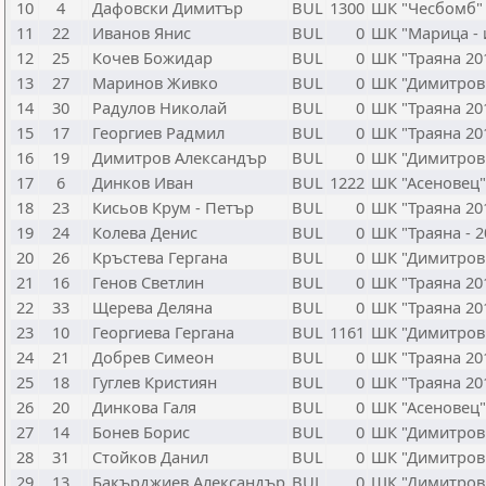
10
4
Дафовски Димитър
BUL
1300
ШК "Чесбомб" 
11
22
Иванов Янис
BUL
0
ШК "Марица - 
12
25
Кочев Божидар
BUL
0
ШК "Траяна 201
13
27
Маринов Живко
BUL
0
ШК "Димитров
14
30
Радулов Николай
BUL
0
ШК "Траяна 201
15
17
Георгиев Радмил
BUL
0
ШК "Траяна 201
16
19
Димитров Александър
BUL
0
ШК "Димитров
17
6
Динков Иван
BUL
1222
ШК "Асеновец"
18
23
Кисьов Крум - Петър
BUL
0
ШК "Траяна 201
19
24
Колева Денис
BUL
0
ШК "Траяна - 2
20
26
Кръстева Гергана
BUL
0
ШК "Димитров
21
16
Генов Светлин
BUL
0
ШК "Траяна 201
22
33
Щерева Деляна
BUL
0
ШК "Траяна 201
23
10
Георгиева Гергана
BUL
1161
ШК "Димитров
24
21
Добрев Симеон
BUL
0
ШК "Траяна 201
25
18
Гуглев Кристиян
BUL
0
ШК "Траяна 201
26
20
Динкова Галя
BUL
0
ШК "Асеновец"
27
14
Бонев Борис
BUL
0
ШК "Димитров
28
31
Стойков Данил
BUL
0
ШК "Димитров
29
13
Бакърджиев Александър
BUL
0
ШК "Димитров