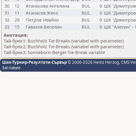
30
12
Атанасова Ангелина
BUL
0
ШК "Димитров
31
11
Атанасов Жеко
BUL
0
ШК "Димитров
32
29
Петров Ивайло
BUL
0
ШК "Димитров
33
15
Гавазов Веселин
BUL
0
ШК "Алехин" -
Анотация:
Тай-брек1: Buchholz Tie-Breaks (variabel with parameter)
Тай-брек2: Buchholz Tie-Breaks (variabel with parameter)
Тай-брек3: Sonneborn-Berger-Tie-Break variable
Шах-Турнир-Резултати-Сървър
© 2006-2026 Heinz Herzog
, CMS-Ve
Заглавие