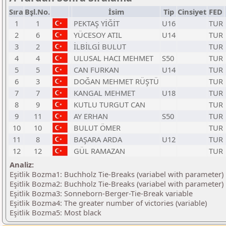
Sıra
Bşl.No.
İsim
Tip
Cinsiyet
FED
1
1
PEKTAŞ YİĞİT
U16
TUR
2
6
YÜCESOY ATIL
U14
TUR
3
2
İLBİLGİ BULUT
TUR
4
4
ULUSAL HACI MEHMET
S50
TUR
5
5
CAN FURKAN
U14
TUR
6
3
DOĞAN MEHMET RÜŞTÜ
TUR
7
7
KANGAL MEHMET
U18
TUR
8
9
KUTLU TURGUT CAN
TUR
9
11
AY ERHAN
S50
TUR
10
10
BULUT ÖMER
TUR
11
8
BAŞARA ARDA
U12
TUR
12
12
GÜL RAMAZAN
TUR
Analiz:
Eşitlik Bozma1: Buchholz Tie-Breaks (variabel with parameter)
Eşitlik Bozma2: Buchholz Tie-Breaks (variabel with parameter)
Eşitlik Bozma3: Sonneborn-Berger-Tie-Break variable
Eşitlik Bozma4: The greater number of victories (variable)
Eşitlik Bozma5: Most black