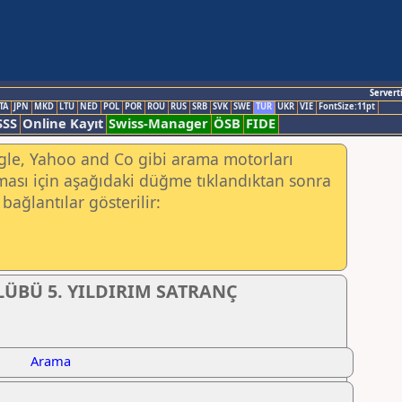
Servert
TA
JPN
MKD
LTU
NED
POL
POR
ROU
RUS
SRB
SVK
SWE
TUR
UKR
VIE
FontSize:11pt
SSS
Online Kayıt
Swiss-Manager
ÖSB
FIDE
ogle, Yahoo and Co gibi arama motorları
ası için aşağıdaki düğme tıklandıktan sonra
bağlantılar gösterilir:
ÜBÜ 5. YILDIRIM SATRANÇ
Arama