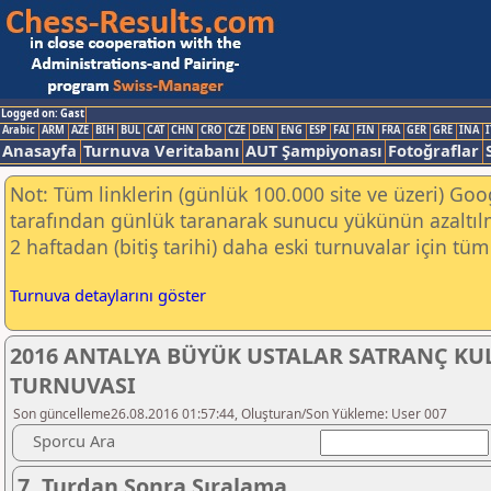
Logged on: Gast
Arabic
ARM
AZE
BIH
BUL
CAT
CHN
CRO
CZE
DEN
ENG
ESP
FAI
FIN
FRA
GER
GRE
INA
I
Anasayfa
Turnuva Veritabanı
AUT Şampiyonası
Fotoğraflar
Not: Tüm linklerin (günlük 100.000 site ve üzeri) Go
tarafından günlük taranarak sunucu yükünün azaltılm
2 haftadan (bitiş tarihi) daha eski turnuvalar için tüm 
Turnuva detaylarını göster
2016 ANTALYA BÜYÜK USTALAR SATRANÇ KUL
TURNUVASI
Son güncelleme26.08.2016 01:57:44, Oluşturan/Son Yükleme: User 007
Sporcu Ara
7. Turdan Sonra Sıralama