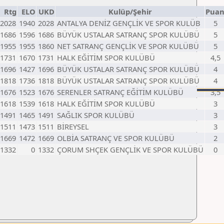
Rtg
ELO
UKD
Kulüp/Şehir
Pua
2028
1940
2028
ANTALYA DENİZ GENÇLİK VE SPOR KULÜB
5
1686
1596
1686
BÜYÜK USTALAR SATRANÇ SPOR KULÜBÜ
5
1955
1955
1860
NET SATRANÇ GENÇLİK VE SPOR KULÜBÜ
5
1731
1670
1731
HALK EĞİTİM SPOR KULÜBÜ
4,5
1696
1427
1696
BÜYÜK USTALAR SATRANÇ SPOR KULÜBÜ
4
1818
1736
1818
BÜYÜK USTALAR SATRANÇ SPOR KULÜBÜ
4
1676
1523
1676
SERENLER SATRANÇ EĞİTİM KULÜBÜ
3,5
1618
1539
1618
HALK EĞİTİM SPOR KULÜBÜ
3
1491
1465
1491
SAĞLIK SPOR KULÜBÜ
3
1511
1473
1511
BİREYSEL
3
1669
1472
1669
OLBİA SATRANÇ VE SPOR KULÜBÜ
2
1332
0
1332
ÇORUM SHÇEK GENÇLİK VE SPOR KULÜBÜ
0