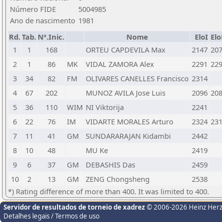
Número FIDE
5004985
Ano de nascimento
1981
Rd.
Tab.
Nº.Inic.
Nome
EloI
El
1
1
168
ORTEU CAPDEVILA Max
2147
20
2
1
86
MK
VIDAL ZAMORA Alex
2291
22
3
34
82
FM
OLIVARES CANELLES Francisco
2314
4
67
202
MUNOZ AVILA Jose Luis
2096
20
5
36
110
WIM
NI Viktorija
2241
6
22
76
IM
VIDARTE MORALES Arturo
2324
23
7
11
41
GM
SUNDARARAJAN Kidambi
2442
8
10
48
MU Ke
2419
9
6
37
GM
DEBASHIS Das
2459
10
2
13
GM
ZENG Chongsheng
2538
*) Rating difference of more than 400. It was limited to 400.
Servidor de resultados de torneio de xadrez
© 2006-2026 Heinz Her
Detalhes legais / Termos de uso