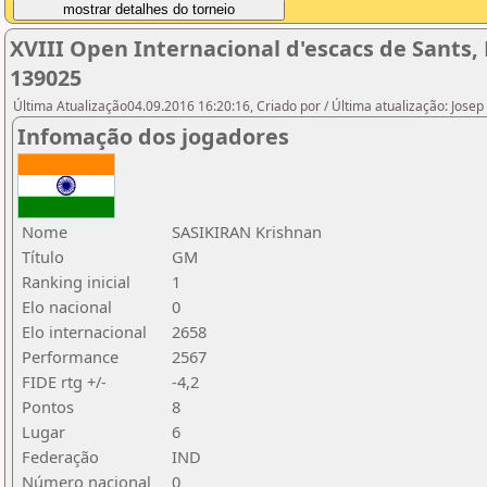
XVIII Open Internacional d'escacs de Sants,
139025
Última Atualização04.09.2016 16:20:16, Criado por / Última atualização: Josep
Infomação dos jogadores
Nome
SASIKIRAN Krishnan
Título
GM
Ranking inicial
1
Elo nacional
0
Elo internacional
2658
Performance
2567
FIDE rtg +/-
-4,2
Pontos
8
Lugar
6
Federação
IND
Número nacional
0