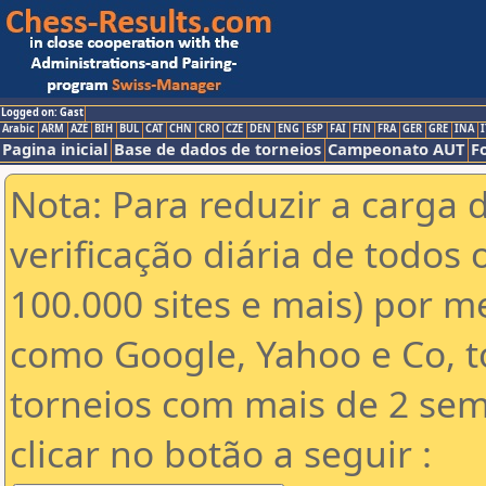
Logged on: Gast
Arabic
ARM
AZE
BIH
BUL
CAT
CHN
CRO
CZE
DEN
ENG
ESP
FAI
FIN
FRA
GER
GRE
INA
I
Pagina inicial
Base de dados de torneios
Campeonato AUT
F
Nota: Para reduzir a carga 
verificação diária de todos 
100.000 sites e mais) por 
como Google, Yahoo e Co, t
torneios com mais de 2 sem
clicar no botão a seguir :