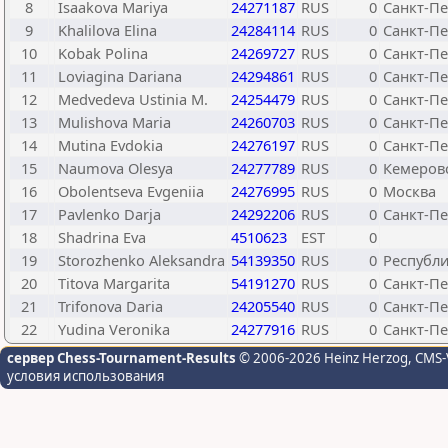
8
Isaakova Mariya
24271187
RUS
0
Санкт-Пе
9
Khalilova Elina
24284114
RUS
0
Санкт-Пе
10
Kobak Polina
24269727
RUS
0
Санкт-Пе
11
Loviagina Dariana
24294861
RUS
0
Санкт-Пе
12
Medvedeva Ustinia M.
24254479
RUS
0
Санкт-Пе
13
Mulishova Maria
24260703
RUS
0
Санкт-Пе
14
Mutina Evdokia
24276197
RUS
0
Санкт-Пе
15
Naumova Olesya
24277789
RUS
0
Кемеровс
16
Obolentseva Evgeniia
24276995
RUS
0
Москва
17
Pavlenko Darja
24292206
RUS
0
Санкт-Пе
18
Shadrina Eva
4510623
EST
0
19
Storozhenko Aleksandra
54139350
RUS
0
Республ
20
Titova Margarita
54191270
RUS
0
Санкт-Пе
21
Trifonova Daria
24205540
RUS
0
Санкт-Пе
22
Yudina Veronika
24277916
RUS
0
Санкт-Пе
сервер Chess-Tournament-Results
© 2006-2026 Heinz Herzog
, CMS-
условия использования