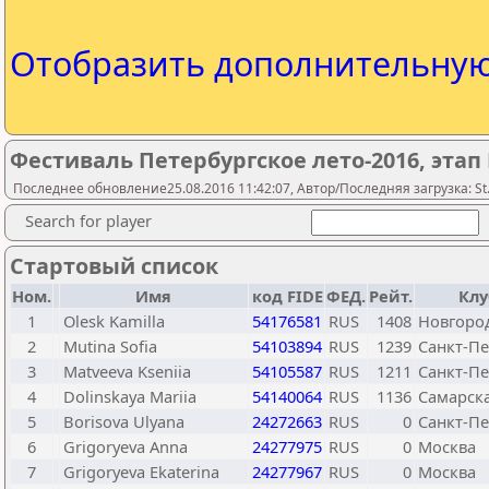
Отобразить дополнительну
Фестиваль Петербургское лето-2016, этап 
Последнее обновление25.08.2016 11:42:07, Автор/Последняя загрузка: St.
Search for player
Стартовый список
Ном.
Имя
код FIDE
ФЕД.
Рейт.
Клу
1
Olesk Kamilla
54176581
RUS
1408
Новгород
2
Mutina Sofia
54103894
RUS
1239
Санкт-Пе
3
Matveeva Kseniia
54105587
RUS
1211
Санкт-Пе
4
Dolinskaya Mariia
54140064
RUS
1136
Самарска
5
Borisova Ulyana
24272663
RUS
0
Санкт-Пе
6
Grigoryeva Anna
24277975
RUS
0
Москва
7
Grigoryeva Ekaterina
24277967
RUS
0
Москва