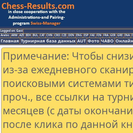
Logged on: Gast
Arabic
ARM
AZE
BIH
BUL
CAT
CHN
CRO
CZE
DEN
ENG
ESP
FAI
FIN
FRA
GER
GRE
INA
I
Главная
Турнирная база данных
AUT
Фото
ЧАВО
Онлайн
Примечание: Чтобы снизи
из-за ежедневного скани
поисковыми системами ти
проч., все ссылки на тур
месяцев (с даты окончан
после клика по данной кн