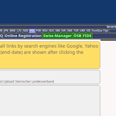
Servert
TA
JPN
MKD
LTU
NED
POL
POR
ROU
RUS
SRB
SVK
SWE
TUR
UKR
VIE
FontSize:11pt
AQ
Online Registration
Swiss-Manager
ÖSB
FIDE
all links by search engines like Google, Yahoo
(end-date) are shown after clicking the
ast Upload: Steirischer Landesverband