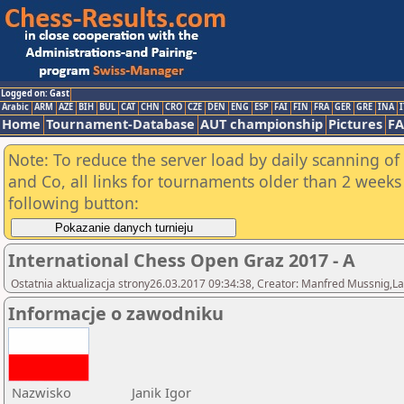
Logged on: Gast
Arabic
ARM
AZE
BIH
BUL
CAT
CHN
CRO
CZE
DEN
ENG
ESP
FAI
FIN
FRA
GER
GRE
INA
I
Home
Tournament-Database
AUT championship
Pictures
F
Note: To reduce the server load by daily scanning of 
and Co, all links for tournaments older than 2 weeks 
following button:
International Chess Open Graz 2017 - A
Ostatnia aktualizacja strony26.03.2017 09:34:38, Creator: Manfred Mussnig,L
Informacje o zawodniku
Nazwisko
Janik Igor