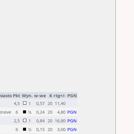
iasto
Pkt
Wyn.
w-we
K
rtg+/-
PGN
4,5
1
0,57
20
11,40
eneve
6
½
0,24
20
4,80
PGN
2,5
1
0,84
20
16,80
PGN
6
½
0,15
20
3,00
PGN