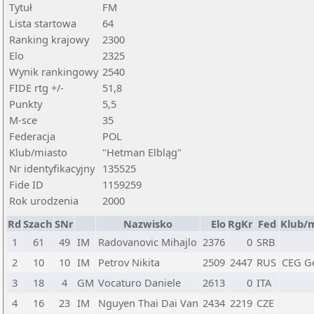
Tytuł
FM
Lista startowa
64
Ranking krajowy
2300
Elo
2325
Wynik rankingowy
2540
FIDE rtg +/-
51,8
Punkty
5,5
M-sce
35
Federacja
POL
Klub/miasto
"Hetman Elbląg"
Nr identyfikacyjny
135525
Fide ID
1159259
Rok urodzenia
2000
Rd
Szach
SNr
Nazwisko
Elo
RgKr
Fed
Klub/m
1
61
49
IM
Radovanovic Mihajlo
2376
0
SRB
2
10
10
IM
Petrov Nikita
2509
2447
RUS
CEG G
3
18
4
GM
Vocaturo Daniele
2613
0
ITA
4
16
23
IM
Nguyen Thai Dai Van
2434
2219
CZE