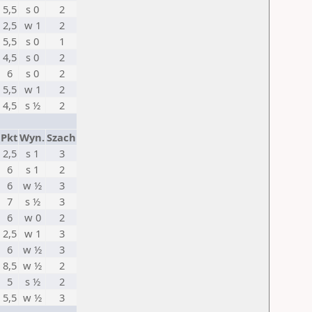
5,5
s 0
2
2,5
w 1
2
5,5
s 0
1
4,5
s 0
2
6
s 0
2
5,5
w 1
2
4,5
s ½
2
Pkt
Wyn.
Szach
2,5
s 1
3
6
s 1
2
6
w ½
3
7
s ½
3
6
w 0
2
2,5
w 1
3
6
w ½
3
8,5
w ½
2
5
s ½
2
5,5
w ½
3