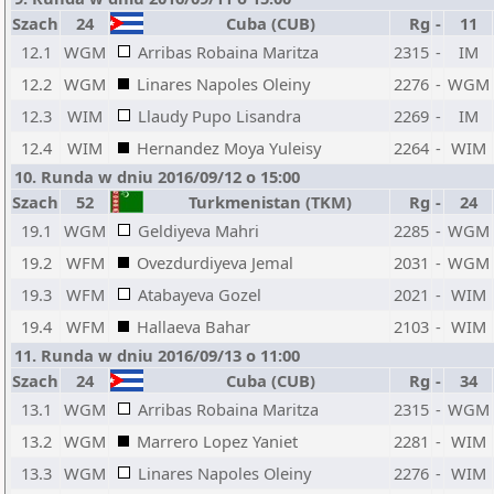
Szach
24
Cuba (CUB)
Rg
-
11
12.1
WGM
Arribas Robaina Maritza
2315
-
IM
12.2
WGM
Linares Napoles Oleiny
2276
-
WGM
12.3
WIM
Llaudy Pupo Lisandra
2269
-
IM
12.4
WIM
Hernandez Moya Yuleisy
2264
-
WIM
10. Runda w dniu 2016/09/12 o 15:00
Szach
52
Turkmenistan (TKM)
Rg
-
24
19.1
WGM
Geldiyeva Mahri
2285
-
WGM
19.2
WFM
Ovezdurdiyeva Jemal
2031
-
WGM
19.3
WFM
Atabayeva Gozel
2021
-
WIM
19.4
WFM
Hallaeva Bahar
2103
-
WIM
11. Runda w dniu 2016/09/13 o 11:00
Szach
24
Cuba (CUB)
Rg
-
34
13.1
WGM
Arribas Robaina Maritza
2315
-
WGM
13.2
WGM
Marrero Lopez Yaniet
2281
-
WIM
13.3
WGM
Linares Napoles Oleiny
2276
-
WIM