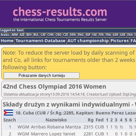
Logged on: Gast
Arabic
ARM
AZE
BIH
BUL
CAT
CHN
CRO
CZE
DEN
ENG
ESP
FAI
FIN
FRA
GER
GRE
INA
I
Home
Tournament-Database
AUT championship
Pictures
F
Note: To reduce the server load by daily scanning of 
and Co, all links for tournaments older than 2 weeks 
following button:
42nd Chess Olympiad 2016 Women
Ostatnia aktualizacja strony13.09.2016 14:54:18, Creator/Last Upload: Dipl.In
Składy drużyn z wynikami indywidualnymi 
18. Cuba (CUB / Śr.Rg.:2285, Kapitan: Bueno Perez Lazaro
Szach
Nazwisko
Rg
Fed
1
2
3
4
5
6
1
WGM
Arribas Robaina Maritza
2315
CUB
1
1
½
½
½
2
WGM
Marrero Lopez Yaniet
2281
CUB
1
0
1
0
0