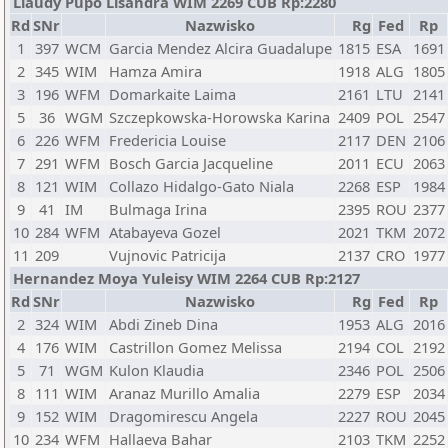
Llaudy Pupo Lisandra WIM 2269 CUB Rp:2280
Rd
SNr
Nazwisko
Rg
Fed
Rp
1
397
WCM
Garcia Mendez Alcira Guadalupe
1815
ESA
1691
2
345
WIM
Hamza Amira
1918
ALG
1805
3
196
WFM
Domarkaite Laima
2161
LTU
2141
5
36
WGM
Szczepkowska-Horowska Karina
2409
POL
2547
6
226
WFM
Fredericia Louise
2117
DEN
2106
7
291
WFM
Bosch Garcia Jacqueline
2011
ECU
2063
8
121
WIM
Collazo Hidalgo-Gato Niala
2268
ESP
1984
9
41
IM
Bulmaga Irina
2395
ROU
2377
10
284
WFM
Atabayeva Gozel
2021
TKM
2072
11
209
Vujnovic Patricija
2137
CRO
1977
Hernandez Moya Yuleisy WIM 2264 CUB Rp:2127
Rd
SNr
Nazwisko
Rg
Fed
Rp
2
324
WIM
Abdi Zineb Dina
1953
ALG
2016
4
176
WIM
Castrillon Gomez Melissa
2194
COL
2192
5
71
WGM
Kulon Klaudia
2346
POL
2506
8
111
WIM
Aranaz Murillo Amalia
2279
ESP
2034
9
152
WIM
Dragomirescu Angela
2227
ROU
2045
10
234
WFM
Hallaeva Bahar
2103
TKM
2252