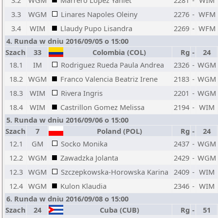
3.2
WGM
Marrero Lopez Yaniet
2281
-
WIM
3.3
WGM
Linares Napoles Oleiny
2276
-
WFM
3.4
WIM
Llaudy Pupo Lisandra
2269
-
WFM
4. Runda w dniu 2016/09/05 o 15:00
Szach
33
Colombia (COL)
Rg
-
24
18.1
IM
Rodriguez Rueda Paula Andrea
2326
-
WGM
18.2
WGM
Franco Valencia Beatriz Irene
2183
-
WGM
18.3
WIM
Rivera Ingris
2201
-
WGM
18.4
WIM
Castrillon Gomez Melissa
2194
-
WIM
5. Runda w dniu 2016/09/06 o 15:00
Szach
7
Poland (POL)
Rg
-
24
12.1
GM
Socko Monika
2437
-
WGM
12.2
WGM
Zawadzka Jolanta
2429
-
WGM
12.3
WGM
Szczepkowska-Horowska Karina
2409
-
WIM
12.4
WGM
Kulon Klaudia
2346
-
WIM
6. Runda w dniu 2016/09/08 o 15:00
Szach
24
Cuba (CUB)
Rg
-
51