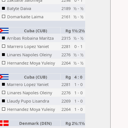
Zaksaite Salomeja
2298
0 - 1
Batyte Daiva
2189
½ - ½
Domarkaite Laima
2161
½ - ½
Cuba (CUB)
Rg
1½:2½
Arribas Robaina Maritza
2315
½ - ½
Marrero Lopez Yaniet
2281
0 - 1
Linares Napoles Oleiny
2276
½ - ½
Hernandez Moya Yuleisy
2264
½ - ½
Cuba (CUB)
Rg
4 : 0
Marrero Lopez Yaniet
2281
1 - 0
Linares Napoles Oleiny
2276
1 - 0
Llaudy Pupo Lisandra
2269
1 - 0
Hernandez Moya Yuleisy
2264
1 - 0
Denmark (DEN)
Rg
2½:1½