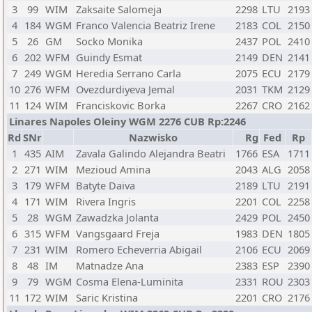
3
99
WIM
Zaksaite Salomeja
2298
LTU
2193
4
184
WGM
Franco Valencia Beatriz Irene
2183
COL
2150
5
26
GM
Socko Monika
2437
POL
2410
6
202
WFM
Guindy Esmat
2149
DEN
2141
7
249
WGM
Heredia Serrano Carla
2075
ECU
2179
10
276
WFM
Ovezdurdiyeva Jemal
2031
TKM
2129
11
124
WIM
Franciskovic Borka
2267
CRO
2162
Linares Napoles Oleiny WGM 2276 CUB Rp:2246
Rd
SNr
Nazwisko
Rg
Fed
Rp
1
435
AIM
Zavala Galindo Alejandra Beatri
1766
ESA
1711
2
271
WIM
Mezioud Amina
2043
ALG
2058
3
179
WFM
Batyte Daiva
2189
LTU
2191
4
171
WIM
Rivera Ingris
2201
COL
2258
5
28
WGM
Zawadzka Jolanta
2429
POL
2450
6
315
WFM
Vangsgaard Freja
1983
DEN
1805
7
231
WIM
Romero Echeverria Abigail
2106
ECU
2069
8
48
IM
Matnadze Ana
2383
ESP
2390
9
79
WGM
Cosma Elena-Luminita
2331
ROU
2303
11
172
WIM
Saric Kristina
2201
CRO
2176