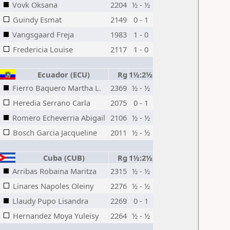
Vovk Oksana
2204
½ - ½
Guindy Esmat
2149
0 - 1
Vangsgaard Freja
1983
1 - 0
Fredericia Louise
2117
1 - 0
Ecuador (ECU)
Rg
1½:2½
Fierro Baquero Martha L.
2369
½ - ½
Heredia Serrano Carla
2075
0 - 1
Romero Echeverria Abigail
2106
½ - ½
Bosch Garcia Jacqueline
2011
½ - ½
Cuba (CUB)
Rg
1½:2½
Arribas Robaina Maritza
2315
½ - ½
Linares Napoles Oleiny
2276
½ - ½
Llaudy Pupo Lisandra
2269
0 - 1
Hernandez Moya Yuleisy
2264
½ - ½