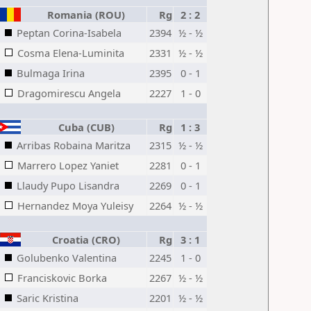
Romania (ROU)
Rg
2 : 2
Peptan Corina-Isabela
2394
½ - ½
Cosma Elena-Luminita
2331
½ - ½
Bulmaga Irina
2395
0 - 1
Dragomirescu Angela
2227
1 - 0
Cuba (CUB)
Rg
1 : 3
Arribas Robaina Maritza
2315
½ - ½
Marrero Lopez Yaniet
2281
0 - 1
Llaudy Pupo Lisandra
2269
0 - 1
Hernandez Moya Yuleisy
2264
½ - ½
Croatia (CRO)
Rg
3 : 1
Golubenko Valentina
2245
1 - 0
Franciskovic Borka
2267
½ - ½
Saric Kristina
2201
½ - ½