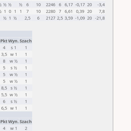
½
½
½
½
6
10
2246
6
6,17
-0,17
20
-3,4
½
1
0
1
1
7
10
2280
7
6,61
0,39
20
7,8
½
1
½
2,5
6
2127
2,5
3,59
-1,09
20
-21,8
Pkt
Wyn.
Szach
4
s 1
1
3,5
w 1
1
8
w ½
1
5
s ½
1
5
w ½
1
5
w ½
1
8,5
s ½
1
5,5
w ½
1
6
s ½
1
6,5
w 1
1
Pkt
Wyn.
Szach
4
w 1
2