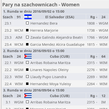
Pary na szachownicach - Women
1. Runda w dniu 2016/09/02 o 15:00
Szach
91
El Salvador (ESA)
Rg
-
24
23.1
Hernandez Bera
1808
-
WGM
23.2
WCM
Herrera Marjorie
1738
-
WGM
23.3
AIM
Zavala Galindo Alejandra Beatri
1766
-
WGM
23.4
WCM
Garcia Mendez Alcira Guadalupe
1815
-
WIM
2. Runda w dniu 2016/09/03 o 15:00
Szach
24
Cuba (CUB)
Rg
-
64
22.1
WGM
Arribas Robaina Maritza
2315
-
WIM
22.2
WGM
Linares Napoles Oleiny
2276
-
WIM
22.3
WIM
Llaudy Pupo Lisandra
2269
-
WIM
22.4
WIM
Hernandez Moya Yuleisy
2264
-
WIM
3. Runda w dniu 2016/09/04 o 15:00
Szach
24
Cuba (CUB)
Rg
-
12
3.1
WGM
Arribas Robaina Maritza
2315
-
IM