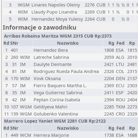
3
WGM
Linares Napoles Oleiny
2276
CUB
1
1
½
½
0
1
4
WIM
Llaudy Pupo Lisandra
2269
CUB
1
1
½
0
1
5
WIM
Hernandez Moya Yuleisy
2264
CUB
0
½
0
Informacje o zawodniku
Arribas Robaina Maritza WGM 2315 CUB Rp:2373
Rd
SNr
Nazwisko
Rg
Fed
Rp
1
401
Hernandez Bera
1808
ESA
1815
2
260
WIM
Latreche Sabrina
2059
ALG
2010
3
31
IM
Daulyte Deimante
2421
LTU
2481
4
81
IM
Rodriguez Rueda Paula Andrea
2326
COL
2315
6
170
WIM
Vovk Oksana
2204
DEN
2137
7
57
IM
Fierro Baquero Martha L.
2369
ECU
2303
8
35
IM
Vega Gutierrez Sabrina
2411
ESP
2420
9
42
IM
Peptan Corina-Isabela
2394
ROU
2404
10
107
WGM
Geldiyeva Mahri
2285
TKM
2273
11
139
WGM
Golubenko Valentina
2245
CRO
2329
Marrero Lopez Yaniet WGM 2281 CUB Rp:2122
Rd
SNr
Nazwisko
Rg
Fed
Rp
1
449
WCM
Herrera Marjorie
1738
ESA
1688