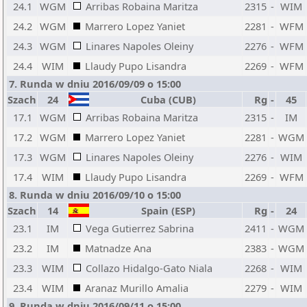
24.1
WGM
Arribas Robaina Maritza
2315
-
WIM
24.2
WGM
Marrero Lopez Yaniet
2281
-
WFM
24.3
WGM
Linares Napoles Oleiny
2276
-
WFM
24.4
WIM
Llaudy Pupo Lisandra
2269
-
WFM
7. Runda w dniu 2016/09/09 o 15:00
Szach
24
Cuba (CUB)
Rg
-
45
17.1
WGM
Arribas Robaina Maritza
2315
-
IM
17.2
WGM
Marrero Lopez Yaniet
2281
-
WGM
17.3
WGM
Linares Napoles Oleiny
2276
-
WIM
17.4
WIM
Llaudy Pupo Lisandra
2269
-
WFM
8. Runda w dniu 2016/09/10 o 15:00
Szach
14
Spain (ESP)
Rg
-
24
23.1
IM
Vega Gutierrez Sabrina
2411
-
WGM
23.2
IM
Matnadze Ana
2383
-
WGM
23.3
WIM
Collazo Hidalgo-Gato Niala
2268
-
WIM
23.4
WIM
Aranaz Murillo Amalia
2279
-
WIM
9. Runda w dniu 2016/09/11 o 15:00