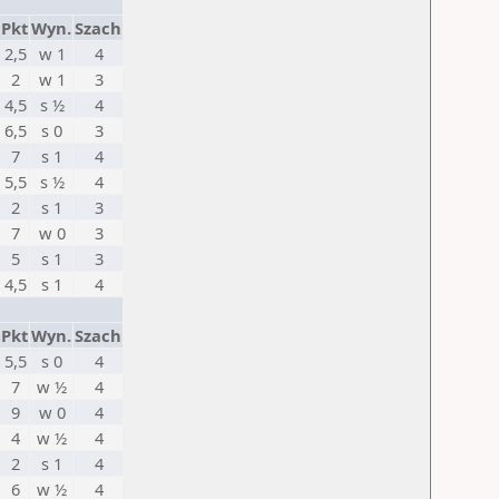
Pkt
Wyn.
Szach
2,5
w 1
4
2
w 1
3
4,5
s ½
4
6,5
s 0
3
7
s 1
4
5,5
s ½
4
2
s 1
3
7
w 0
3
5
s 1
3
4,5
s 1
4
Pkt
Wyn.
Szach
5,5
s 0
4
7
w ½
4
9
w 0
4
4
w ½
4
2
s 1
4
6
w ½
4