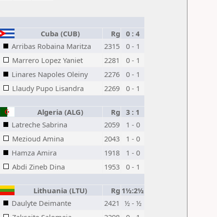
Cuba (CUB)
Rg
0 : 4
Arribas Robaina Maritza
2315
0 - 1
Marrero Lopez Yaniet
2281
0 - 1
Linares Napoles Oleiny
2276
0 - 1
Llaudy Pupo Lisandra
2269
0 - 1
Algeria (ALG)
Rg
3 : 1
Latreche Sabrina
2059
1 - 0
Mezioud Amina
2043
1 - 0
Hamza Amira
1918
1 - 0
Abdi Zineb Dina
1953
0 - 1
Lithuania (LTU)
Rg
1½:2½
Daulyte Deimante
2421
½ - ½