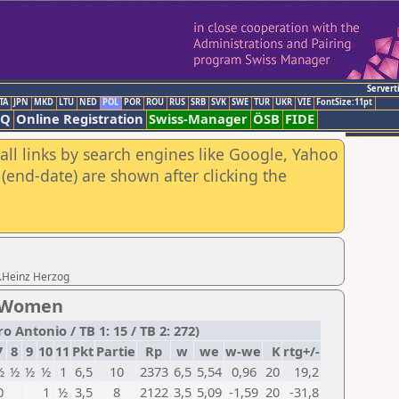
Servert
TA
JPN
MKD
LTU
NED
POL
POR
ROU
RUS
SRB
SVK
SWE
TUR
UKR
VIE
FontSize:11pt
AQ
Online Registration
Swiss-Manager
ÖSB
FIDE
all links by search engines like Google, Yahoo
(end-date) are shown after clicking the
g.Heinz Herzog
- Women
 Antonio / TB 1: 15 / TB 2: 272)
7
8
9
10
11
Pkt
Partie
Rp
w
we
w-we
K
rtg+/-
½
½
½
½
1
6,5
10
2373
6,5
5,54
0,96
20
19,2
0
1
½
3,5
8
2122
3,5
5,09
-1,59
20
-31,8