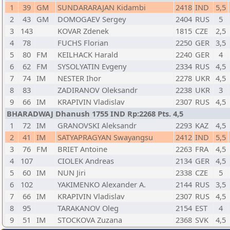
1
39
GM
SUNDARARAJAN Kidambi
2418
IND
5,5
2
43
GM
DOMOGAEV Sergey
2404
RUS
5
3
143
KOVAR Zdenek
1815
CZE
2,5
4
78
FUCHS Florian
2250
GER
3,5
5
80
FM
KEILHACK Harald
2240
GER
4
6
62
FM
SYSOLYATIN Evgeny
2334
RUS
4,5
7
74
IM
NESTER Ihor
2278
UKR
4,5
8
83
ZADIRANOV Oleksandr
2238
UKR
3
9
66
IM
KRAPIVIN Vladislav
2307
RUS
4,5
BHARADWAJ Dhanush 1755 IND Rp:2268 Pts. 4,5
1
72
IM
GRANOVSKI Aleksandr
2293
KAZ
4,5
2
41
IM
SATYAPRAGYAN Swayangsu
2412
IND
5,5
3
76
FM
BRIET Antoine
2263
FRA
4,5
4
107
CIOLEK Andreas
2134
GER
4,5
5
60
IM
NUN Jiri
2338
CZE
5
6
102
YAKIMENKO Alexander A.
2144
RUS
3,5
7
66
IM
KRAPIVIN Vladislav
2307
RUS
4,5
8
95
TARAKANOV Oleg
2154
EST
4
9
51
IM
STOCKOVA Zuzana
2368
SVK
4,5