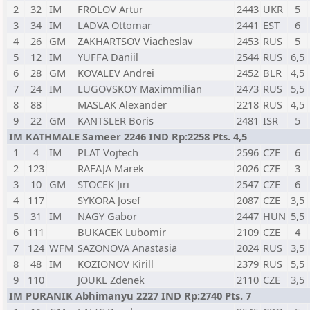
2
32
IM
FROLOV Artur
2443
UKR
5
3
34
IM
LADVA Ottomar
2441
EST
6
4
26
GM
ZAKHARTSOV Viacheslav
2453
RUS
5
5
12
IM
YUFFA Daniil
2544
RUS
6,5
6
28
GM
KOVALEV Andrei
2452
BLR
4,5
7
24
IM
LUGOVSKOY Maximmilian
2473
RUS
5,5
8
88
MASLAK Alexander
2218
RUS
4,5
9
22
GM
KANTSLER Boris
2481
ISR
5
IM KATHMALE Sameer 2246 IND Rp:2258 Pts. 4,5
1
4
IM
PLAT Vojtech
2596
CZE
6
2
123
RAFAJA Marek
2026
CZE
3
3
10
GM
STOCEK Jiri
2547
CZE
6
4
117
SYKORA Josef
2087
CZE
3,5
5
31
IM
NAGY Gabor
2447
HUN
5,5
6
111
BUKACEK Lubomir
2109
CZE
4
7
124
WFM
SAZONOVA Anastasia
2024
RUS
3,5
8
48
IM
KOZIONOV Kirill
2379
RUS
5,5
9
110
JOUKL Zdenek
2110
CZE
3,5
IM PURANIK Abhimanyu 2227 IND Rp:2740 Pts. 7