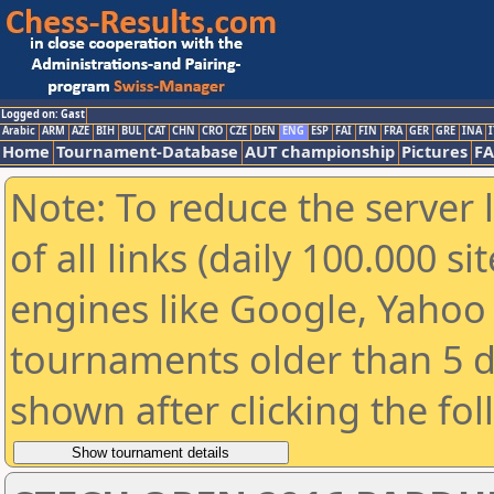
Logged on: Gast
Arabic
ARM
AZE
BIH
BUL
CAT
CHN
CRO
CZE
DEN
ENG
ESP
FAI
FIN
FRA
GER
GRE
INA
I
Home
Tournament-Database
AUT championship
Pictures
F
Note: To reduce the server 
of all links (daily 100.000 s
engines like Google, Yahoo a
tournaments older than 5 d
shown after clicking the fo