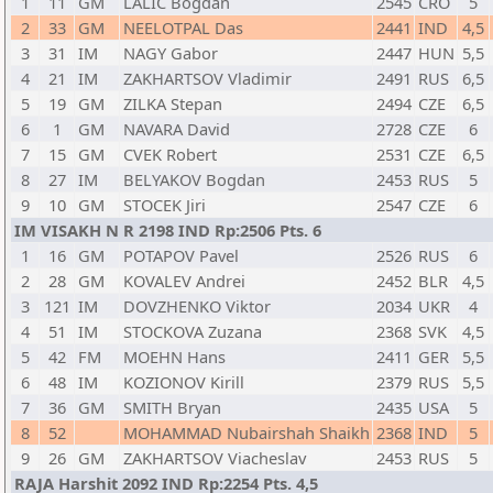
1
11
GM
LALIC Bogdan
2545
CRO
5
2
33
GM
NEELOTPAL Das
2441
IND
4,5
3
31
IM
NAGY Gabor
2447
HUN
5,5
4
21
IM
ZAKHARTSOV Vladimir
2491
RUS
6,5
5
19
GM
ZILKA Stepan
2494
CZE
6,5
6
1
GM
NAVARA David
2728
CZE
6
7
15
GM
CVEK Robert
2531
CZE
6,5
8
27
IM
BELYAKOV Bogdan
2453
RUS
5
9
10
GM
STOCEK Jiri
2547
CZE
6
IM VISAKH N R 2198 IND Rp:2506 Pts. 6
1
16
GM
POTAPOV Pavel
2526
RUS
6
2
28
GM
KOVALEV Andrei
2452
BLR
4,5
3
121
IM
DOVZHENKO Viktor
2034
UKR
4
4
51
IM
STOCKOVA Zuzana
2368
SVK
4,5
5
42
FM
MOEHN Hans
2411
GER
5,5
6
48
IM
KOZIONOV Kirill
2379
RUS
5,5
7
36
GM
SMITH Bryan
2435
USA
5
8
52
MOHAMMAD Nubairshah Shaikh
2368
IND
5
9
26
GM
ZAKHARTSOV Viacheslav
2453
RUS
5
RAJA Harshit 2092 IND Rp:2254 Pts. 4,5