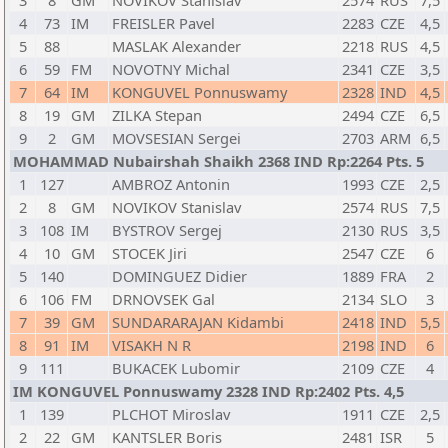
3
8
GM
NOVIKOV Stanislav
2574
RUS
7,5
4
73
IM
FREISLER Pavel
2283
CZE
4,5
5
88
MASLAK Alexander
2218
RUS
4,5
6
59
FM
NOVOTNY Michal
2341
CZE
3,5
7
64
IM
KONGUVEL Ponnuswamy
2328
IND
4,5
8
19
GM
ZILKA Stepan
2494
CZE
6,5
9
2
GM
MOVSESIAN Sergei
2703
ARM
6,5
MOHAMMAD Nubairshah Shaikh 2368 IND Rp:2264 Pts. 5
1
127
AMBROZ Antonin
1993
CZE
2,5
2
8
GM
NOVIKOV Stanislav
2574
RUS
7,5
3
108
IM
BYSTROV Sergej
2130
RUS
3,5
4
10
GM
STOCEK Jiri
2547
CZE
6
5
140
DOMINGUEZ Didier
1889
FRA
2
6
106
FM
DRNOVSEK Gal
2134
SLO
3
7
39
GM
SUNDARARAJAN Kidambi
2418
IND
5,5
8
91
IM
VISAKH N R
2198
IND
6
9
111
BUKACEK Lubomir
2109
CZE
4
IM KONGUVEL Ponnuswamy 2328 IND Rp:2402 Pts. 4,5
1
139
PLCHOT Miroslav
1911
CZE
2,5
2
22
GM
KANTSLER Boris
2481
ISR
5