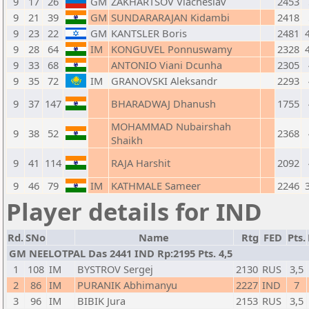
9
17
26
GM
ZAKHARTSOV Viacheslav
2453
9
21
39
GM
SUNDARARAJAN Kidambi
2418
9
23
22
GM
KANTSLER Boris
2481
9
28
64
IM
KONGUVEL Ponnuswamy
2328
9
33
68
ANTONIO Viani Dcunha
2305
9
35
72
IM
GRANOVSKI Aleksandr
2293
9
37
147
BHARADWAJ Dhanush
1755
MOHAMMAD Nubairshah
9
38
52
2368
Shaikh
9
41
114
RAJA Harshit
2092
9
46
79
IM
KATHMALE Sameer
2246
Player details for IND
Rd.
SNo
Name
Rtg
FED
Pts.
GM NEELOTPAL Das 2441 IND Rp:2195 Pts. 4,5
1
108
IM
BYSTROV Sergej
2130
RUS
3,5
2
86
IM
PURANIK Abhimanyu
2227
IND
7
3
96
IM
BIBIK Jura
2153
RUS
3,5