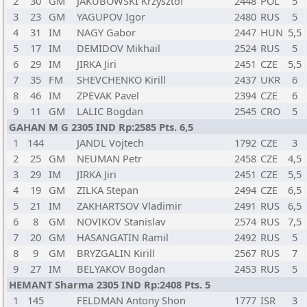
2
30
GM
JAKUBOWSKI Krzysztof
2448
POL
5
3
23
GM
YAGUPOV Igor
2480
RUS
5
4
31
IM
NAGY Gabor
2447
HUN
5,5
5
17
IM
DEMIDOV Mikhail
2524
RUS
5
6
29
IM
JIRKA Jiri
2451
CZE
5,5
7
35
FM
SHEVCHENKO Kirill
2437
UKR
6
8
46
IM
ZPEVAK Pavel
2394
CZE
6
9
11
GM
LALIC Bogdan
2545
CRO
5
GAHAN M G 2305 IND Rp:2585 Pts. 6,5
1
144
JANDL Vojtech
1792
CZE
3
2
25
GM
NEUMAN Petr
2458
CZE
4,5
3
29
IM
JIRKA Jiri
2451
CZE
5,5
4
19
GM
ZILKA Stepan
2494
CZE
6,5
5
21
IM
ZAKHARTSOV Vladimir
2491
RUS
6,5
6
8
GM
NOVIKOV Stanislav
2574
RUS
7,5
7
20
GM
HASANGATIN Ramil
2492
RUS
5
8
9
GM
BRYZGALIN Kirill
2567
RUS
7
9
27
IM
BELYAKOV Bogdan
2453
RUS
5
HEMANT Sharma 2305 IND Rp:2408 Pts. 5
1
145
FELDMAN Antony Shon
1777
ISR
3