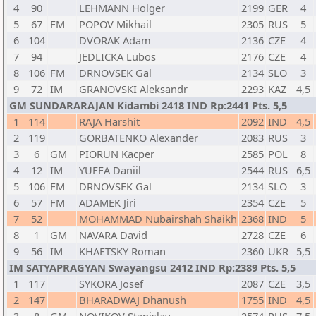
4
90
LEHMANN Holger
2199
GER
4
5
67
FM
POPOV Mikhail
2305
RUS
5
6
104
DVORAK Adam
2136
CZE
4
7
94
JEDLICKA Lubos
2176
CZE
4
8
106
FM
DRNOVSEK Gal
2134
SLO
3
9
72
IM
GRANOVSKI Aleksandr
2293
KAZ
4,5
GM SUNDARARAJAN Kidambi 2418 IND Rp:2441 Pts. 5,5
1
114
RAJA Harshit
2092
IND
4,5
2
119
GORBATENKO Alexander
2083
RUS
3
3
6
GM
PIORUN Kacper
2585
POL
8
4
12
IM
YUFFA Daniil
2544
RUS
6,5
5
106
FM
DRNOVSEK Gal
2134
SLO
3
6
57
FM
ADAMEK Jiri
2354
CZE
5
7
52
MOHAMMAD Nubairshah Shaikh
2368
IND
5
8
1
GM
NAVARA David
2728
CZE
6
9
56
IM
KHAETSKY Roman
2360
UKR
5,5
IM SATYAPRAGYAN Swayangsu 2412 IND Rp:2389 Pts. 5,5
1
117
SYKORA Josef
2087
CZE
3,5
2
147
BHARADWAJ Dhanush
1755
IND
4,5