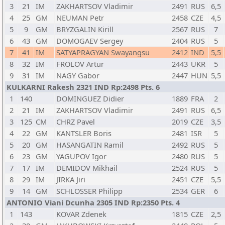
3
21
IM
ZAKHARTSOV Vladimir
2491
RUS
6,5
4
25
GM
NEUMAN Petr
2458
CZE
4,5
5
9
GM
BRYZGALIN Kirill
2567
RUS
7
6
43
GM
DOMOGAEV Sergey
2404
RUS
5
7
41
IM
SATYAPRAGYAN Swayangsu
2412
IND
5,5
8
32
IM
FROLOV Artur
2443
UKR
5
9
31
IM
NAGY Gabor
2447
HUN
5,5
KULKARNI Rakesh 2321 IND Rp:2498 Pts. 6
1
140
DOMINGUEZ Didier
1889
FRA
2
2
21
IM
ZAKHARTSOV Vladimir
2491
RUS
6,5
3
125
CM
CHRZ Pavel
2019
CZE
3,5
4
22
GM
KANTSLER Boris
2481
ISR
5
5
20
GM
HASANGATIN Ramil
2492
RUS
5
6
23
GM
YAGUPOV Igor
2480
RUS
5
7
17
IM
DEMIDOV Mikhail
2524
RUS
5
8
29
IM
JIRKA Jiri
2451
CZE
5,5
9
14
GM
SCHLOSSER Philipp
2534
GER
6
ANTONIO Viani Dcunha 2305 IND Rp:2350 Pts. 4
1
143
KOVAR Zdenek
1815
CZE
2,5