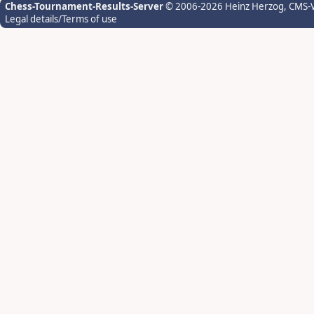
Chess-Tournament-Results-Server
© 2006-2026 Heinz Herzog
, CMS-
Legal details/Terms of use