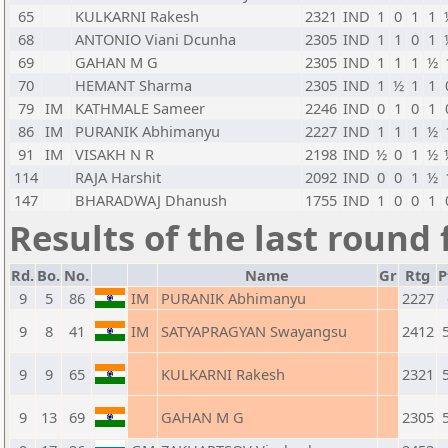
65
KULKARNI Rakesh
2321
IND
1
0
1
1
68
ANTONIO Viani Dcunha
2305
IND
1
1
0
1
69
GAHAN M G
2305
IND
1
1
1
½
70
HEMANT Sharma
2305
IND
1
½
1
1
79
IM
KATHMALE Sameer
2246
IND
0
1
0
1
86
IM
PURANIK Abhimanyu
2227
IND
1
1
1
½
91
IM
VISAKH N R
2198
IND
½
0
1
½
114
RAJA Harshit
2092
IND
0
0
1
½
147
BHARADWAJ Dhanush
1755
IND
1
0
0
1
Results of the last round 
Rd.
Bo.
No.
Name
Gr
Rtg
P
9
5
86
IM
PURANIK Abhimanyu
2227
9
8
41
IM
SATYAPRAGYAN Swayangsu
2412
9
9
65
KULKARNI Rakesh
2321
9
13
69
GAHAN M G
2305