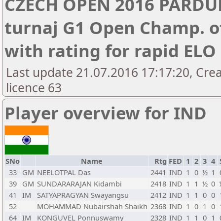
CZECH OPEN 2016 PARDUB
turnaj G1 Open Champ. of
with rating for rapid EL
Last update 21.07.2016 17:17:20, Cre
licence 63
Player overview for IND
SNo
Name
Rtg
FED
1
2
3
4
33
GM
NEELOTPAL Das
2441
IND
1
0
½
1
39
GM
SUNDARARAJAN Kidambi
2418
IND
1
1
½
0
41
IM
SATYAPRAGYAN Swayangsu
2412
IND
1
1
0
0
52
MOHAMMAD Nubairshah Shaikh
2368
IND
1
0
1
0
64
IM
KONGUVEL Ponnuswamy
2328
IND
1
1
0
1