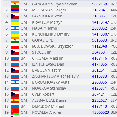
1
GM
GANGULY Surya Shekhar
5002150
IN
2
GM
MOVSESIAN Sergei
310204
AR
3
GM
LAZNICKA Viktor
316385
CZE
4
GM
KRAVTSIV Martyn
14113147
UK
5
GM
NABATY Tamir
2809052
ISR
6
GM
KONONENKO Dmitry
14113007
UK
7
GM
GOPAL G.N.
5015693
IN
8
GM
JAKUBOWSKI Krzysztof
1112848
PO
9
GM
STOCEK Jiri
304760
CZE
10
IM
CHIGAEV Maksim
4108116
RU
11
GM
LINTCHEVSKI Daniil
4171055
RU
12
GM
BABULA Vlastimil
301264
CZE
13
GM
ZAKHARTSOV Viacheslav V.
4115333
RU
14
GM
BORUCHOVSKY Avital
2800055
ISR
15
GM
NOVIKOV Stanislav
4125371
RU
16
GM
CVEK Robert
307424
CZE
17
GM
ALSINA LEAL Daniel
2252627
ESP
18
IM
DEMIDOV Mikhail
4197143
RU
19
GM
KOVALEV Andrei
13500023
BL