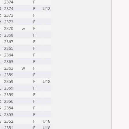
2374
F
B
2374
F
U18
R
2373
F
R
2373
F
D
2370
w
F
R
2368
F
2367
F
2365
F
O
2364
F
L
2363
F
D
2363
w
F
O
2359
F
2359
F
U18
E
2359
F
O
2359
F
R
2356
F
S
2354
F
N
2353
F
G
2352
F
U18
D
2351
F
U18