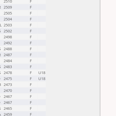
2510
F
R
2509
F
2505
F
2504
F
L
2503
F
S
2502
F
2498
F
2492
F
S
2488
F
R
2487
F
2484
F
S
2483
F
S
2478
F
U18
D
2475
F
U18
R
2473
F
2470
F
D
2467
F
D
2467
F
S
2465
F
A
2459
F