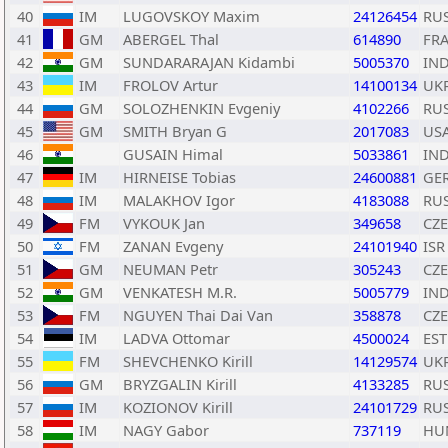
40
IM
LUGOVSKOY Maxim
24126454
RU
41
GM
ABERGEL Thal
614890
FR
42
GM
SUNDARARAJAN Kidambi
5005370
IN
43
IM
FROLOV Artur
14100134
UK
44
GM
SOLOZHENKIN Evgeniy
4102266
RU
45
GM
SMITH Bryan G
2017083
US
46
GUSAIN Himal
5033861
IN
47
IM
HIRNEISE Tobias
24600881
GE
48
IM
MALAKHOV Igor
4183088
RU
49
FM
VYKOUK Jan
349658
CZE
50
FM
ZANAN Evgeny
24101940
ISR
51
GM
NEUMAN Petr
305243
CZE
52
GM
VENKATESH M.R.
5005779
IN
53
FM
NGUYEN Thai Dai Van
358878
CZE
54
IM
LADVA Ottomar
4500024
EST
55
FM
SHEVCHENKO Kirill
14129574
UK
56
GM
BRYZGALIN Kirill
4133285
RU
57
IM
KOZIONOV Kirill
24101729
RU
58
IM
NAGY Gabor
737119
HU