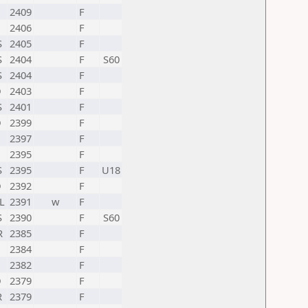
2409
F
M
2406
F
S
2405
F
S
2404
F
S60
S
2404
F
D
2403
F
S
2401
F
D
2399
F
2397
F
2395
F
S
2395
F
U18
D
2392
F
L
2391
w
F
S
2390
F
S60
R
2385
F
2384
F
2382
F
D
2379
F
R
2379
F