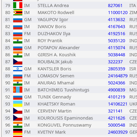
79
IM
STELLA Andrea
827061
ITA
80
IM
MAKOTO Rodwell
11000120
ZI
81
GM
YAGUPOV Igor
4113632
RU
82
IM
IVANOV Boris
4167643
RU
83
FM
DUZHAKOV Ilya
4192516
RU
84
IM
ROY Prantik
5035120
IN
85
GM
POTAPOV Alexander
4115074
RU
86
IM
GIRISH A. Koushik
5038448
IN
87
ROUBALIK Jakub
322237
CZE
88
GM
KANTSLER Boris
2805359
ISR
89
FM
LOMASOV Semen
24164879
RU
90
IM
ANURAG Mhamal
5024366
IN
91
IM
BATCHIMEG Tuvshintugs
4900839
MG
92
GM
TUNIK Gennady
4101219
RU
93
IM
KHAETSKY Roman
14106221
UK
94
IM
CERVENY Martin
321141
CZE
95
IM
KOUROUSIS Epaminondas
4211626
CZE
96
IM
KONGUVEL Ponnuswamy
5000548
IN
97
FM
KVETNY Mark
24603929
GE