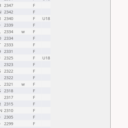
R
2347
F
N
2342
F
R
2340
F
U18
D
2339
F
L
2334
w
F
O
2334
F
T
2333
F
O
2331
F
U
2325
F
U18
2323
F
S
2322
F
2322
F
L
2321
w
F
S
2318
F
2317
F
R
2315
F
N
2310
F
D
2305
F
D
2299
F