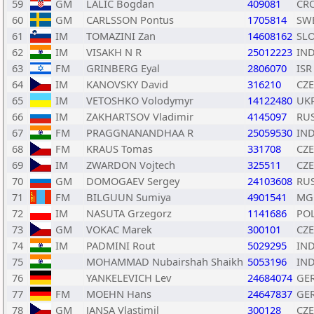
59
GM
LALIC Bogdan
409081
CR
60
GM
CARLSSON Pontus
1705814
SW
61
IM
TOMAZINI Zan
14608162
SL
62
IM
VISAKH N R
25012223
IN
63
FM
GRINBERG Eyal
2806070
ISR
64
IM
KANOVSKY David
316210
CZE
65
IM
VETOSHKO Volodymyr
14122480
UK
66
IM
ZAKHARTSOV Vladimir
4145097
RU
67
FM
PRAGGNANANDHAA R
25059530
IN
68
FM
KRAUS Tomas
331708
CZE
69
IM
ZWARDON Vojtech
325511
CZE
70
GM
DOMOGAEV Sergey
24103608
RU
71
FM
BILGUUN Sumiya
4901541
MG
72
IM
NASUTA Grzegorz
1141686
PO
73
GM
VOKAC Marek
300101
CZE
74
IM
PADMINI Rout
5029295
IN
75
MOHAMMAD Nubairshah Shaikh
5053196
IN
76
YANKELEVICH Lev
24684074
GE
77
FM
MOEHN Hans
24647837
GE
78
GM
JANSA Vlastimil
300128
CZE