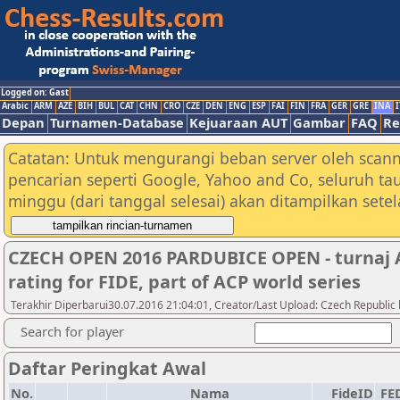
Logged on: Gast
Arabic
ARM
AZE
BIH
BUL
CAT
CHN
CRO
CZE
DEN
ENG
ESP
FAI
FIN
FRA
GER
GRE
INA
I
Depan
Turnamen-Database
Kejuaraan AUT
Gambar
FAQ
Re
Catatan: Untuk mengurangi beban server oleh scann
pencarian seperti Google, Yahoo and Co, seluruh ta
minggu (dari tanggal selesai) akan ditampilkan sete
CZECH OPEN 2016 PARDUBICE OPEN - turnaj 
rating for FIDE, part of ACP world series
Terakhir Diperbarui30.07.2016 21:04:01, Creator/Last Upload: Czech Republic 
Search for player
Daftar Peringkat Awal
No.
Nama
FideID
FE