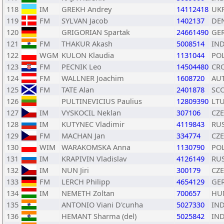
118
IM
GREKH Andrey
14112418
UK
119
FM
SYLVAN Jacob
1402137
DE
120
GRIGORIAN Spartak
24661490
GE
121
FM
THAKUR Akash
5008514
IN
122
WGM
KULON Klaudia
1131044
PO
123
FM
PECNIK Leo
14504480
CR
124
FM
WALLNER Joachim
1608720
AU
125
FM
TATE Alan
2401878
SC
126
PULTINEVICIUS Paulius
12809390
LT
127
IM
VYSKOCIL Neklan
307106
CZE
128
IM
KUTYNEC Vladimir
4119843
RU
129
FM
MACHAN Jan
334774
CZE
130
WIM
WARAKOMSKA Anna
1130790
PO
131
IM
KRAPIVIN Vladislav
4126149
RU
132
IM
NUN Jiri
300179
CZE
133
FM
LERCH Philipp
4654129
GE
134
IM
NEMETH Zoltan
700657
HU
135
ANTONIO Viani D'cunha
5027330
IN
136
HEMANT Sharma (del)
5025842
IN