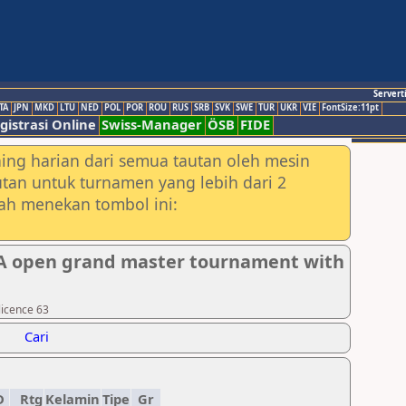
Servert
TA
JPN
MKD
LTU
NED
POL
POR
ROU
RUS
SRB
SVK
SWE
TUR
UKR
VIE
FontSize:11pt
gistrasi Online
Swiss-Manager
ÖSB
FIDE
ing harian dari semua tautan oleh mesin
utan untuk turnamen yang lebih dari 2
lah menekan tombol ini:
A open grand master tournament with
licence 63
Cari
D
Rtg
Kelamin
Tipe
Gr