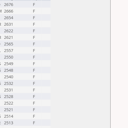
D
2676
F
M
2666
F
2654
F
R
2631
F
2622
F
R
2621
F
D
2565
F
L
2557
F
2550
F
S
2549
F
S
2548
F
2540
F
S
2532
F
2531
F
S
2528
F
2522
F
2521
F
S
2514
F
R
2513
F