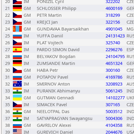
20
IM
PONIZIL Cyril
322202
CZE
21
GM
SCHLOSSER Philipp
4600169
GE
22
GM
PETR Martin
318299
CZE
23
GM
KREJCI Jan
322156
CZE
24
GM
GUNDAVAA Bayarsaikhan
4901045
MG
25
IM
YUFFA Daniil
24131423
RU
26
IM
PLAT Vojtech
325740
CZE
27
IM
PARDO SIMON David
2296276
ESP
28
IM
BELYAKOV Bogdan
24104795
RU
29
IM
ZUMSANDE Martin
4651324
GE
30
GM
HABA Petr
300160
CZE
31
GM
POTAPOV Pavel
4169786
RU
32
IM
SMIRNOV Anton
3208923
AU
33
IM
PURANIK Abhimanyu
5061245
IN
34
GM
GUTMAN Gennadi
14102277
UK
35
IM
SIMACEK Pavel
307165
CZE
36
GM
NEELOTPAL Das
5003512
IN
37
IM
SATYAPRAGYAN Swayangsu
5004306
IN
38
GM
GAVRILOV Alexei
4104358
RU
39
IM
GUREVICH Daniel
2044676
US