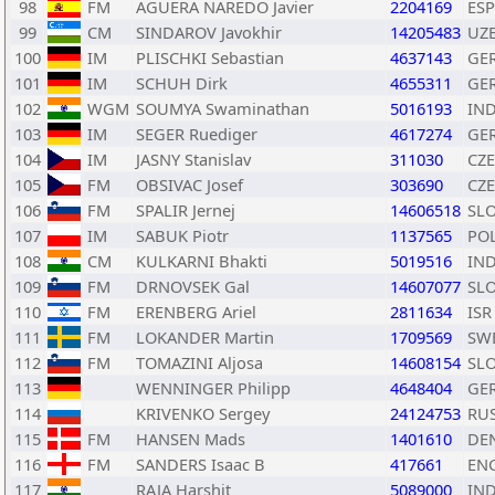
98
FM
AGUERA NAREDO Javier
2204169
ESP
99
CM
SINDAROV Javokhir
14205483
UZ
100
IM
PLISCHKI Sebastian
4637143
GE
101
IM
SCHUH Dirk
4655311
GE
102
WGM
SOUMYA Swaminathan
5016193
IN
103
IM
SEGER Ruediger
4617274
GE
104
IM
JASNY Stanislav
311030
CZE
105
FM
OBSIVAC Josef
303690
CZE
106
FM
SPALIR Jernej
14606518
SL
107
IM
SABUK Piotr
1137565
PO
108
CM
KULKARNI Bhakti
5019516
IN
109
FM
DRNOVSEK Gal
14607077
SL
110
FM
ERENBERG Ariel
2811634
ISR
111
FM
LOKANDER Martin
1709569
SW
112
FM
TOMAZINI Aljosa
14608154
SL
113
WENNINGER Philipp
4648404
GE
114
KRIVENKO Sergey
24124753
RU
115
FM
HANSEN Mads
1401610
DE
116
FM
SANDERS Isaac B
417661
EN
117
RAJA Harshit
5089000
IN