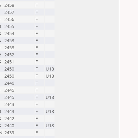
S
2458
F
A
2457
F
D
2456
F
R
2455
F
S
2454
F
A
2453
F
D
2453
F
R
2452
F
S
2451
F
2450
F
U18
2450
F
U18
2446
F
D
2445
F
2445
F
U18
2443
F
R
2443
F
U18
S
2442
F
S
2440
F
U18
N
2439
F