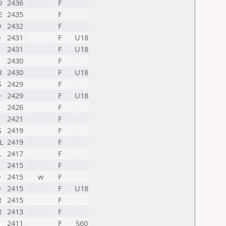
O
2436
F
E
2435
F
O
2432
F
D
2431
F
U18
2431
F
U18
2430
F
R
2430
F
U18
S
2429
F
D
2429
F
U18
2426
F
2421
F
S
2419
F
L
2419
F
L
2417
F
2415
F
D
2415
w
F
D
2415
F
U18
R
2415
F
R
2413
F
2411
F
S60