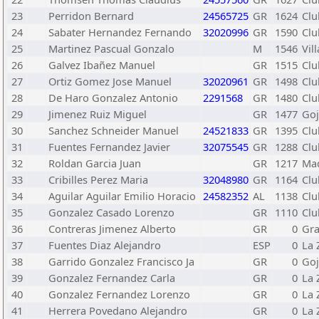
23
Perridon Bernard
24565725
GR
1624
Clu
24
Sabater Hernandez Fernando
32020996
GR
1590
Clu
25
Martinez Pascual Gonzalo
M
1546
Vil
26
Galvez Ibañez Manuel
GR
1515
Clu
27
Ortiz Gomez Jose Manuel
32020961
GR
1498
Clu
28
De Haro Gonzalez Antonio
2291568
GR
1480
Clu
29
Jimenez Ruiz Miguel
GR
1477
Goj
30
Sanchez Schneider Manuel
24521833
GR
1395
Clu
31
Fuentes Fernandez Javier
32075545
GR
1288
Clu
32
Roldan Garcia Juan
GR
1217
Ma
33
Cribilles Perez Maria
32048980
GR
1164
Clu
34
Aguilar Aguilar Emilio Horacio
24582352
AL
1138
Clu
35
Gonzalez Casado Lorenzo
GR
1110
Clu
36
Contreras Jimenez Alberto
GR
0
Gr
37
Fuentes Diaz Alejandro
ESP
0
La 
38
Garrido Gonzalez Francisco Ja
GR
0
Goj
39
Gonzalez Fernandez Carla
GR
0
La 
40
Gonzalez Fernandez Lorenzo
GR
0
La 
41
Herrera Povedano Alejandro
GR
0
La 