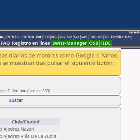
Servert
TA
JPN
MKD
LTU
NED
POL
POR
ROU
RUS
SRB
SVK
SWE
TUR
UKR
VIE
FontSize:11pt
FAQ
Registro en línea
Swiss-Manager
ÖSB
FIDE
aneos diarios de motores como Google o Yahoo,
 se muestran tras pulsar el siguiente botón:
hess Federation (Licence 333)
Buscar
Club/Ciudad
b Ajedrez Nazari
b Ajedrez Villa De La Zubia