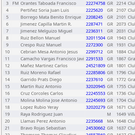
3
FM
Orantes Taboada Francisco
22274758
GR
2214
Clu
4
Pertiñez Soria Juan Luis
2225620
GR
2107
Clu
5
Borrego Mata Benito Enrique
2208245
GR
2101
Clu
6
Jimenez Capilla Martin R.
2287471
GR
2073
Clu
7
Jimenez Melguizo Miguel
2236311
GR
2031
Clu
8
Ruiz Bellon Manuel
32011504
GR
1943
Clu
9
Crespo Ruiz Manuel
2272300
GR
1931
Clu
10
Cebrian Mesa Antonio Jesus
2299712
GR
1884
Clu
11
Camacho Vargas Francisco Javi
2291533
GR
1867
Gr
12
Mañez Martinez Carlos
24521809
GR
1801
Clu
13
Ruiz Moreno Rafael
22285806
GR
1796
Clu
14
Garrido Prats Diego
2237610
GR
1772
Gr
15
Martin Ruiz Antonio
32020945
GR
1755
Clu
16
Cruz Corcoles Carlos
22245553
GR
1736
Clu
17
Molina Molina Jose Antonio
22245693
GR
1704
Clu
18
Lopez Rubio Yeray
32020279
GR
1671
Clu
19
Raya Rodriguez Juan
M
1649
Vil
20
Llamas Perez Antonio
2235668
MA
1648
Clu
21
Bravo Rojas Sebastian
24530662
GR
1637
Clu
22
Thomsen Thomas Claudius
24557560
GR
1627
Clu