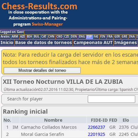
Logged on: Gast
Arabic
ARM
AZE
BIH
BUL
CAT
CHN
CRO
CZE
DEN
ENG
ESP
FAI
FIN
FRA
GER
GRE
INA
I
Inicio
Base de datos de torneos
Campeonato AUT
Imágenes
Nota: Para reducir la carga del servidor en los esc
todos los torneos finalizados hace más de 2 semanas
XII Torneo Nocturno VILLA DE LA ZUBIA
Última actualización02.07.2016 11:02:30, Propietario/Última carga: Spanish C
Search for player
Ranking inicial
No.
Nombre
FIDE-ID
FED
Elo
1
IM
Camacho Collados Marcos
2266237
GR
2376
Clu
2
Moral Garcia Serafin
2201925
GR
2245
Clu