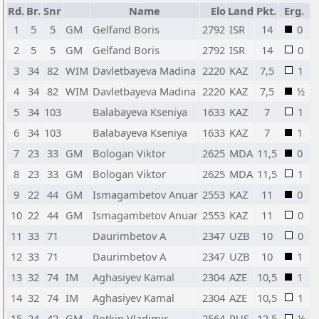
Rd.
Br.
Snr
Name
Elo
Land
Pkt.
Erg.
1
5
5
GM
Gelfand Boris
2792
ISR
14
0
2
5
5
GM
Gelfand Boris
2792
ISR
14
0
3
34
82
WIM
Davletbayeva Madina
2220
KAZ
7,5
1
4
34
82
WIM
Davletbayeva Madina
2220
KAZ
7,5
½
5
34
103
Balabayeva Kseniya
1633
KAZ
7
1
6
34
103
Balabayeva Kseniya
1633
KAZ
7
1
7
23
33
GM
Bologan Viktor
2625
MDA
11,5
0
8
23
33
GM
Bologan Viktor
2625
MDA
11,5
1
9
22
44
GM
Ismagambetov Anuar
2553
KAZ
11
0
10
22
44
GM
Ismagambetov Anuar
2553
KAZ
11
0
11
33
71
Daurimbetov A
2347
UZB
10
0
12
33
71
Daurimbetov A
2347
UZB
10
1
13
32
74
IM
Aghasiyev Kamal
2304
AZE
10,5
1
14
32
74
IM
Aghasiyev Kamal
2304
AZE
10,5
1
15
24
42
GM
Potkin Vladimir
2564
RUS
12,5
½