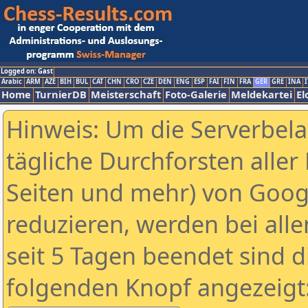
Logged on: Gast
Arabic
ARM
AZE
BIH
BUL
CAT
CHN
CRO
CZE
DEN
ENG
ESP
FAI
FIN
FRA
GER
GRE
INA
I
Home
TurnierDB
Meisterschaft
Foto-Galerie
Meldekartei
El
Hinweis: Um die Serverbel
tägliche Durchforsten aller 
Seiten und mehr) von Goog
reduzieren, werden bei alle
seit 5 Tagen beendet sind d
folgenden Knopf angezeigt