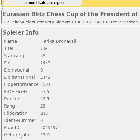
Eurasian Blitz Chess Cup of the President o
Die Seite wurde zuletzt aktualisiert am 19.06.2016 13:40:10, Ersteller/Letzter
Spieler Info
Name
Harika Dronavalli
Titel
GM
Startrang
58
Elo
2443
Elo national
0
Elo intnational
2443
Eloperformance
2504
FIDE Elo +/-
57,6
Punkte
12,5
Rang
28
Föderation
IND
Ident-Nummer
0
Fide-ID
5015197
Geburtsjahr
1991