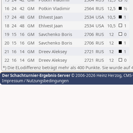
16
24
42
GM
Potkin Vladimir
2564
RUS
12,5
½
17
24
48
GM
Ehlvest Jaan
2534
USA
10,5
1
18
24
48
GM
Ehlvest Jaan
2534
USA
10,5
1
19
15
16
GM
Savchenko Boris
2706
RUS
12
0
20
15
16
GM
Savchenko Boris
2706
RUS
12
1
21
16
14
GM
Dreev Aleksey
2721
RUS
12
1
22
16
14
GM
Dreev Aleksey
2721
RUS
12
0
*) Die ELodifferenz beträgt mehr als 400 Punkte. Sie wurde auf 
Der Schachturnier-Ergebnis-Server
© 2006-2026 Heinz Herzog
, CMS
Impressum / Nutzungsbedingungen