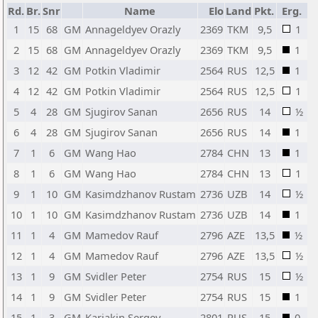
Rd.
Br.
Snr
Name
Elo
Land
Pkt.
Erg.
1
15
68
GM
Annageldyev Orazly
2369
TKM
9,5
1
2
15
68
GM
Annageldyev Orazly
2369
TKM
9,5
1
3
12
42
GM
Potkin Vladimir
2564
RUS
12,5
1
4
12
42
GM
Potkin Vladimir
2564
RUS
12,5
1
5
4
28
GM
Sjugirov Sanan
2656
RUS
14
½
6
4
28
GM
Sjugirov Sanan
2656
RUS
14
1
7
1
6
GM
Wang Hao
2784
CHN
13
1
8
1
6
GM
Wang Hao
2784
CHN
13
1
9
1
10
GM
Kasimdzhanov Rustam
2736
UZB
14
½
10
1
10
GM
Kasimdzhanov Rustam
2736
UZB
14
1
11
1
4
GM
Mamedov Rauf
2796
AZE
13,5
½
12
1
4
GM
Mamedov Rauf
2796
AZE
13,5
½
13
1
9
GM
Svidler Peter
2754
RUS
15
½
14
1
9
GM
Svidler Peter
2754
RUS
15
1
15
1
3
GM
Karjakin Sergey
2801
RUS
15
0