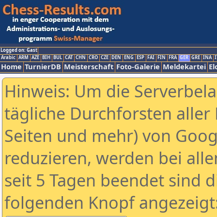
Logged on: Gast
Arabic
ARM
AZE
BIH
BUL
CAT
CHN
CRO
CZE
DEN
ENG
ESP
FAI
FIN
FRA
GER
GRE
INA
I
Home
TurnierDB
Meisterschaft
Foto-Galerie
Meldekartei
El
Hinweis: Um die Serverbel
tägliche Durchforsten aller 
Seiten und mehr) von Goog
reduzieren, werden bei alle
seit 5 Tagen beendet sind d
folgenden Knopf angezeigt