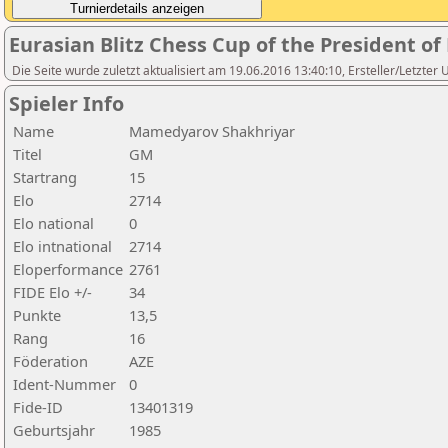
Eurasian Blitz Chess Cup of the President o
Die Seite wurde zuletzt aktualisiert am 19.06.2016 13:40:10, Ersteller/Letzter
Spieler Info
Name
Mamedyarov Shakhriyar
Titel
GM
Startrang
15
Elo
2714
Elo national
0
Elo intnational
2714
Eloperformance
2761
FIDE Elo +/-
34
Punkte
13,5
Rang
16
Föderation
AZE
Ident-Nummer
0
Fide-ID
13401319
Geburtsjahr
1985