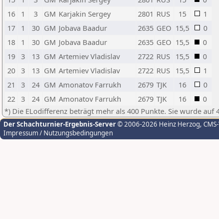
16
1
3
GM
Karjakin Sergey
2801
RUS
15
1
17
1
30
GM
Jobava Baadur
2635
GEO
15,5
0
18
1
30
GM
Jobava Baadur
2635
GEO
15,5
0
19
3
13
GM
Artemiev Vladislav
2722
RUS
15,5
0
20
3
13
GM
Artemiev Vladislav
2722
RUS
15,5
1
21
3
24
GM
Amonatov Farrukh
2679
TJK
16
0
22
3
24
GM
Amonatov Farrukh
2679
TJK
16
0
*) Die ELodifferenz beträgt mehr als 400 Punkte. Sie wurde auf 
Der Schachturnier-Ergebnis-Server
© 2006-2026 Heinz Herzog
, CMS
Impressum / Nutzungsbedingungen