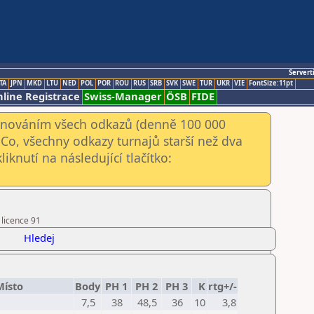
Servert
TA
JPN
MKD
LTU
NED
POL
POR
ROU
RUS
SRB
SVK
SWE
TUR
UKR
VIE
FontSize:11pt
line Registrace
Swiss-Manager
ÖSB
FIDE
kenováním všech odkazů (denně 100 000
Co, všechny odkazy turnajů starší než dva
iknutí na následující tlačítko:
 licence 91
Hledej
Místo
Body
PH 1
PH 2
PH 3
K
rtg+/-
7,5
38
48,5
36
10
3,8