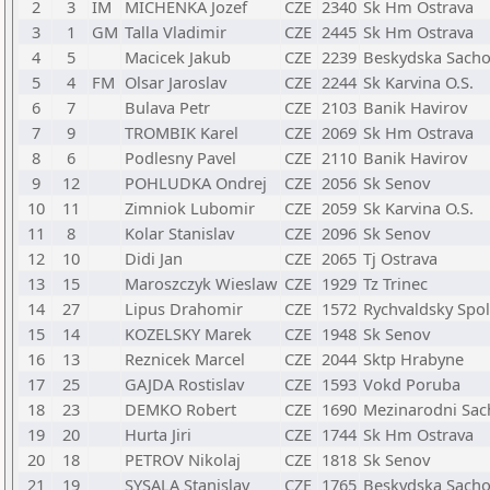
2
3
IM
MICHENKA Jozef
CZE
2340
Sk Hm Ostrava
3
1
GM
Talla Vladimir
CZE
2445
Sk Hm Ostrava
4
5
Macicek Jakub
CZE
2239
Beskydska Sachov
5
4
FM
Olsar Jaroslav
CZE
2244
Sk Karvina O.S.
6
7
Bulava Petr
CZE
2103
Banik Havirov
7
9
TROMBIK Karel
CZE
2069
Sk Hm Ostrava
8
6
Podlesny Pavel
CZE
2110
Banik Havirov
9
12
POHLUDKA Ondrej
CZE
2056
Sk Senov
10
11
Zimniok Lubomir
CZE
2059
Sk Karvina O.S.
11
8
Kolar Stanislav
CZE
2096
Sk Senov
12
10
Didi Jan
CZE
2065
Tj Ostrava
13
15
Maroszczyk Wieslaw
CZE
1929
Tz Trinec
14
27
Lipus Drahomir
CZE
1572
Rychvaldsky Spo
15
14
KOZELSKY Marek
CZE
1948
Sk Senov
16
13
Reznicek Marcel
CZE
2044
Sktp Hrabyne
17
25
GAJDA Rostislav
CZE
1593
Vokd Poruba
18
23
DEMKO Robert
CZE
1690
Mezinarodni Sac
19
20
Hurta Jiri
CZE
1744
Sk Hm Ostrava
20
18
PETROV Nikolaj
CZE
1818
Sk Senov
21
19
SYSALA Stanislav
CZE
1765
Beskydska Sachov