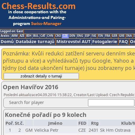
Logged on: Gast
Arabic
ARM
AZE
BIH
BUL
CAT
CHN
CRO
CZE
DEN
ENG
ESP
FAI
FIN
FRA
GER
GRE
INA
I
Domů
Databáze turnajů
Mistrovství AUT
Fotogalerie
FAQ
On
Poznámka: Kvůli redukci zatížení serveru denním s
přístupu a více) a vyhledávačů typu Google, Yahoo a 
týdny (od data ukončení turnaje) jsou zobrazeny po kl
Open Havířov 2016
Poslední aktualizace04.09.2016 15:38:22, Creator/Last Upload: Czech Republic
Search for player
Konečné pořadí po 9 kolech
Poř.
St.č.
Jméno
FED
Rtg
Klub/
1
2
GM
Velicka Petr
CZE
2431
Sk Hm Ostrava