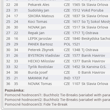
22
28
Pekarek Ales
CZE
1565
Sk Slavia Orlova
23
31
Sudolsky Jan
CZE
1512
Vokd Poruba
24
17
SIKORA Matous
CZE
1837
Sk Slavia Orlova
25
24
Koci Tomas
CZE
1617
So Tj Sokol Most
26
30
NOVAK Jan
CZE
1517
Sk Slavia Orlova
27
22
Repak Jan
CZE
1717
Tj Ostrava
28
16
LEPIK Jaroslav
CZE
1840
Beskydska Sachov
29
29
PANEK Bartosz
POL
1521
30
34
Peterek Zbynek
CZE
1348
Tj Ostrava
31
26
BYSTRON Vladislav
CZE
1577
Banik Havirov
32
33
HECKO Miloslav
CZE
1377
Banik Havirov
33
32
Tyrlik Rostislav
CZE
1452
Sk Karvina O.S.
34
36
Burda Josef
CZE
0
Banik Havirov
35
21
MAYANK Pal
IND
1727
36
35
NOVAK Tomas
CZE
1107
Sk Slavia Orlova
Poznámka:
Pomocné hodnocení1: Buchholz Tie-Breaks (variabel with par
Pomocné hodnocení2: Buchholz Tie-Breaks (variabel with par
Pomocné hodnocení3: Fide Tie-Break