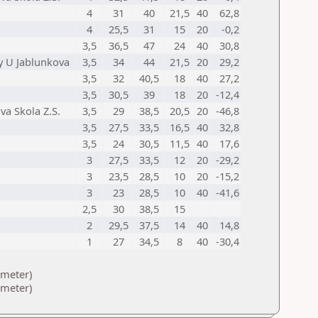
4
31
40
21,5
40
62,8
4
25,5
31
15
20
-0,2
3,5
36,5
47
24
40
30,8
y U Jablunkova
3,5
34
44
21,5
20
29,2
3,5
32
40,5
18
40
27,2
3,5
30,5
39
18
20
-12,4
a Skola Z.S.
3,5
29
38,5
20,5
20
-46,8
3,5
27,5
33,5
16,5
40
32,8
3,5
24
30,5
11,5
40
17,6
3
27,5
33,5
12
20
-29,2
3
23,5
28,5
10
20
-15,2
3
23
28,5
10
40
-41,6
2,5
30
38,5
15
2
29,5
37,5
14
40
14,8
1
27
34,5
8
40
-30,4
ameter)
ameter)