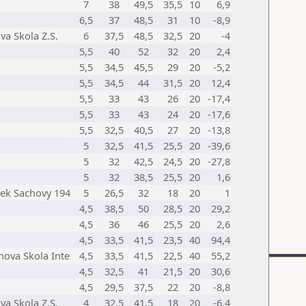
7
38
49,5
35,5
10
6,9
6,5
37
48,5
31
10
-8,9
a Skola Z.S.
6
37,5
48,5
32,5
20
-4
5,5
40
52
32
20
2,4
5,5
34,5
45,5
29
20
-5,2
5,5
34,5
44
31,5
20
12,4
5,5
33
43
26
20
-17,4
5,5
33
43
24
20
-17,6
5,5
32,5
40,5
27
20
-13,8
5
32,5
41,5
25,5
20
-39,6
5
32
42,5
24,5
20
-27,8
5
32
38,5
25,5
20
1,6
lek Sachovy 194
5
26,5
32
18
20
1
4,5
38,5
50
28,5
20
29,2
4,5
36
46
25,5
20
2,6
4,5
33,5
41,5
23,5
40
94,4
hova Skola Inte
4,5
33,5
41,5
22,5
40
55,2
4,5
32,5
41
21,5
20
30,6
4,5
29,5
37,5
22
20
-8,8
a Skola Z.S.
4
32,5
41,5
18
20
-6,4