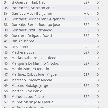
34
El Ouerdali Haik Nadir
ESP
0
35
Escaracena Mercado Angel
ESP
0
36
Gamboa Mesa Benjamin
MA
0
37
Gonzalez Bertot Frank Alejandro
ESP
0
38
Gonzalez Bertot Rodrigo Jose
ESP
0
39
Gonzalez Ortiz Fernando
ESP
0
40
Guerrero Delgado David
ESP
0
41
Jain Anushree
ESP
0
42
Le Vincent
ESP
0
43
Machera Luca
ESP
0
44
Macias Naharro Juan Diego
ESP
0
45
Marquine Di Martino Nicolas
ESP
0
46
Martin Zamora Ignacio
ESP
0
47
Martinez Cobos Juan Miguel
ESP
0
48
Mercado Jimenez Angela
ESP
0
49
Moreno Hidalgo Jorge
ESP
0
50
Morton Silva Pablo
ESP
0
51
Muñoz Lopez Pablo
ESP
0
52
Muñoz Marin Jose Manuel
ESP
0
53
Muñoz Marin Killian
ESP
0