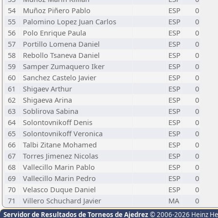
54
Muñoz Piñero Pablo
ESP
0
55
Palomino Lopez Juan Carlos
ESP
0
56
Polo Enrique Paula
ESP
0
57
Portillo Lomena Daniel
ESP
0
58
Rebollo Tsaneva Daniel
ESP
0
59
Samper Zumaquero Iker
ESP
0
60
Sanchez Castelo Javier
ESP
0
61
Shigaev Arthur
ESP
0
62
Shigaeva Arina
ESP
0
63
Soblirova Sabina
ESP
0
64
Solontovnikoff Denis
ESP
0
65
Solontovnikoff Veronica
ESP
0
66
Talbi Zitane Mohamed
ESP
0
67
Torres Jimenez Nicolas
ESP
0
68
Vallecillo Marin Pablo
ESP
0
69
Vallecillo Marin Pedro
ESP
0
70
Velasco Duque Daniel
ESP
0
71
Villero Schuchard Javier
MA
0
Servidor de Resultados de Torneos de Ajedrez
© 2006-2026 Heinz H