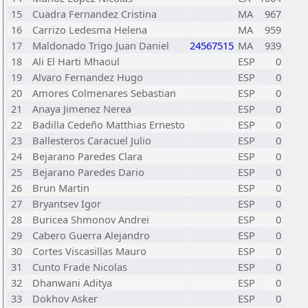
15
Cuadra Fernandez Cristina
MA
967
16
Carrizo Ledesma Helena
MA
959
17
Maldonado Trigo Juan Daniel
24567515
MA
939
18
Ali El Harti Mhaoul
ESP
0
19
Alvaro Fernandez Hugo
ESP
0
20
Amores Colmenares Sebastian
ESP
0
21
Anaya Jimenez Nerea
ESP
0
22
Badilla Cedeño Matthias Ernesto
ESP
0
23
Ballesteros Caracuel Julio
ESP
0
24
Bejarano Paredes Clara
ESP
0
25
Bejarano Paredes Dario
ESP
0
26
Brun Martin
ESP
0
27
Bryantsev Igor
ESP
0
28
Buricea Shmonov Andrei
ESP
0
29
Cabero Guerra Alejandro
ESP
0
30
Cortes Viscasillas Mauro
ESP
0
31
Cunto Frade Nicolas
ESP
0
32
Dhanwani Aditya
ESP
0
33
Dokhov Asker
ESP
0