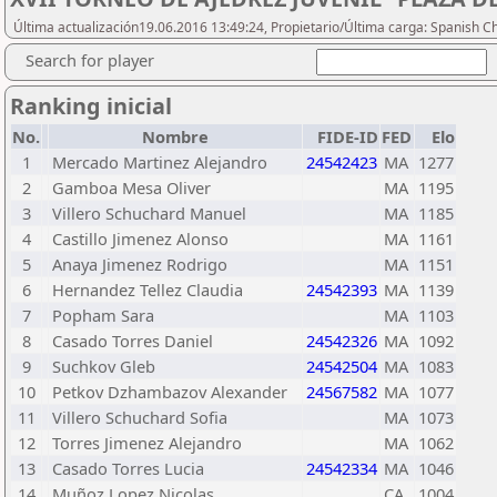
Última actualización19.06.2016 13:49:24, Propietario/Última carga: Spanish C
Search for player
Ranking inicial
No.
Nombre
FIDE-ID
FED
Elo
1
Mercado Martinez Alejandro
24542423
MA
1277
2
Gamboa Mesa Oliver
MA
1195
3
Villero Schuchard Manuel
MA
1185
4
Castillo Jimenez Alonso
MA
1161
5
Anaya Jimenez Rodrigo
MA
1151
6
Hernandez Tellez Claudia
24542393
MA
1139
7
Popham Sara
MA
1103
8
Casado Torres Daniel
24542326
MA
1092
9
Suchkov Gleb
24542504
MA
1083
10
Petkov Dzhambazov Alexander
24567582
MA
1077
11
Villero Schuchard Sofia
MA
1073
12
Torres Jimenez Alejandro
MA
1062
13
Casado Torres Lucia
24542334
MA
1046
14
Muñoz Lopez Nicolas
CA
1004