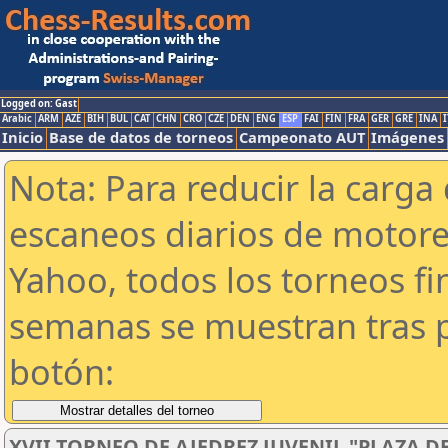
Logged on: Gast
Arabic
ARM
AZE
BIH
BUL
CAT
CHN
CRO
CZE
DEN
ENG
ESP
FAI
FIN
FRA
GER
GRE
INA
I
Inicio
Base de datos de torneos
Campeonato AUT
Imágenes
Nota: Para reducir la carga 
escaneos diarios de motor
Yahoo, todos los torneos f
semanas se muestran tras p
botón:
XVII TORNEO DE AJEDREZ JUVENIL "PLAZA D