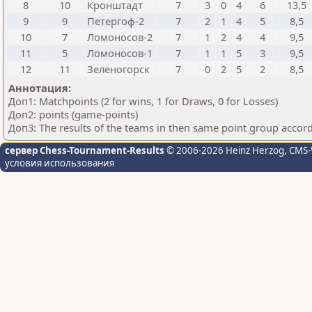
8
10
Кронштадт
7
3
0
4
6
13,5
9
9
Петергоф-2
7
2
1
4
5
8,5
10
7
Ломоносов-2
7
1
2
4
4
9,5
11
5
Ломоносов-1
7
1
1
5
3
9,5
12
11
Зеленогорск
7
0
2
5
2
8,5
Аннотация:
Доп1: Matchpoints (2 for wins, 1 for Draws, 0 for Losses)
Доп2: points (game-points)
Доп3: The results of the teams in then same point group accor
сервер Chess-Tournament-Results
© 2006-2026 Heinz Herzog
, CMS-
условия использования