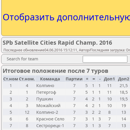
Отобразить дополнительну
SPb Satellite Cities Rapid Champ. 2016
Последнее обновление04.06.2016 15:12:11, Автор/Последняя загрузка: Drug
Search for team
Итоговое положение после 7 туров
Ст.ном
Ст.ном.
Команда
Партии
+
=
-
Доп1
Доп
1
4
Колпино
7
5
1
1
11
21,5
2
1
Петергоф
7
5
1
1
11
18,5
3
2
Пушкин
7
4
2
1
10
19,5
4
3
Можайский
7
4
2
1
10
19
5
12
Колпино-2
7
3
2
2
8
13
6
6
Красное Село
7
3
1
3
7
14
7
8
Сестрорецк-1
7
3
1
3
7
13