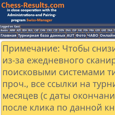
Logged on: Gast
Arabic
ARM
AZE
BIH
BUL
CAT
CHN
CRO
CZE
DEN
ENG
ESP
FAI
FIN
FRA
GER
GRE
INA
I
Главная
Турнирная база данных
AUT
Фото
ЧАВО
Онлайн
Примечание: Чтобы снизи
из-за ежедневного скани
поисковыми системами ти
проч., все ссылки на тур
месяцев (с даты окончан
после клика по данной кн