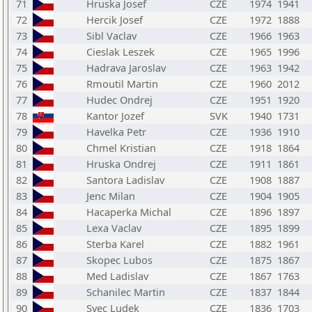
71
Hruska Josef
CZE
1974
1941
72
Hercik Josef
CZE
1972
1888
73
Sibl Vaclav
CZE
1966
1963
74
Cieslak Leszek
CZE
1965
1996
75
Hadrava Jaroslav
CZE
1963
1942
76
Rmoutil Martin
CZE
1960
2012
77
Hudec Ondrej
CZE
1951
1920
78
Kantor Jozef
SVK
1940
1731
79
Havelka Petr
CZE
1936
1910
80
Chmel Kristian
CZE
1918
1864
81
Hruska Ondrej
CZE
1911
1861
82
Santora Ladislav
CZE
1908
1887
83
Jenc Milan
CZE
1904
1905
84
Hacaperka Michal
CZE
1896
1897
85
Lexa Vaclav
CZE
1895
1899
86
Sterba Karel
CZE
1882
1961
87
Skopec Lubos
CZE
1875
1867
88
Med Ladislav
CZE
1867
1763
89
Schanilec Martin
CZE
1837
1844
90
Svec Ludek
CZE
1836
1703