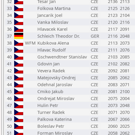
32
Tesar Jan
CZE
2136
2113
33
Folkova Martina
CZE
2125
2126
34
Jancarik Joel
CZE
2123
2104
35
Vanka Miloslav
CZE
2120
2116
36
Hlavacek Karel
CZE
2117
2091
37
Schleich Theodor Dr.
GER
2116
2048
38
WFM
Kubikova Alena
CZE
2113
2073
39
Hlavac Rudolf
CZE
2111
2076
40
Gschwendtner Stanislav
CZE
2103
2085
41
Gdovin Jan
CZE
2102
2082
42
Vevera Radek
CZE
2092
2081
43
Matejovsky Ondrej
CZE
2085
2062
44
Odehnal Jaroslav
CZE
2083
2071
45
Cmiko Jakub
CZE
2081
2100
46
Ondrejat Miroslav
CZE
2075
2004
47
Hulin Petr
CZE
2073
2048
48
Turner Radek
CZE
2071
2070
49
Palkova Katerina
CZE
2067
2066
50
Boleslav Petr
CZE
2060
2025
51
Forman Miroslav
CZE
2058
2062