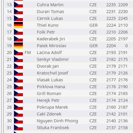
13
Cuhra Martin
CZE
2235
2209
14
Duran Tomas
CZE
2231
2230
15
Cernik Lukas
CZE
2225
2245
16
Thiel Kuno
GER
2224
2110
17
Folk Petr
CZE
2210
2206
18
Kaderabek Jiri
CZE
2205
2197
19
Palek Miroslav
GER
2204
0
20
FM
Lacina Adolf
CZE
2193
2191
21
Senkyr Vladimir
CZE
2182
2175
22
Dvorak Jan
CZE
2179
2171
23
Kratochvil Josef
CZE
2179
2126
24
Vlasak Lukas
CZE
2177
2176
25
Pirklova Hana
CZE
2176
2190
26
Grill Roman
CZE
2174
2165
27
Herejk Petr
CZE
2174
2124
28
Pokrupa Marek
CZE
2160
2187
29
Cakl Zdenek
CZE
2142
2101
30
Nguyen Dinh Phong
CZE
2140
2136
31
Stluka Frantisek
CZE
2137
2158