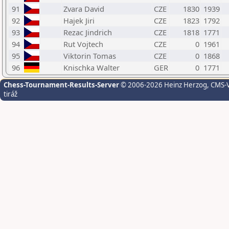
91
Zvara David
CZE
1830
1939
92
Hajek Jiri
CZE
1823
1792
93
Rezac Jindrich
CZE
1818
1771
94
Rut Vojtech
CZE
0
1961
95
Viktorin Tomas
CZE
0
1868
96
Knischka Walter
GER
0
1771
Chess-Tournament-Results-Server
© 2006-2026 Heinz Herzog
, CMS-
tiráž