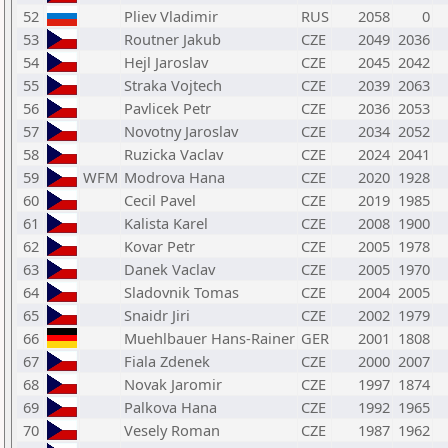
52
Pliev Vladimir
RUS
2058
0
53
Routner Jakub
CZE
2049
2036
54
Hejl Jaroslav
CZE
2045
2042
55
Straka Vojtech
CZE
2039
2063
56
Pavlicek Petr
CZE
2036
2053
57
Novotny Jaroslav
CZE
2034
2052
58
Ruzicka Vaclav
CZE
2024
2041
59
WFM
Modrova Hana
CZE
2020
1928
60
Cecil Pavel
CZE
2019
1985
61
Kalista Karel
CZE
2008
1900
62
Kovar Petr
CZE
2005
1978
63
Danek Vaclav
CZE
2005
1970
64
Sladovnik Tomas
CZE
2004
2005
65
Snaidr Jiri
CZE
2002
1979
66
Muehlbauer Hans-Rainer
GER
2001
1808
67
Fiala Zdenek
CZE
2000
2007
68
Novak Jaromir
CZE
1997
1874
69
Palkova Hana
CZE
1992
1965
70
Vesely Roman
CZE
1987
1962