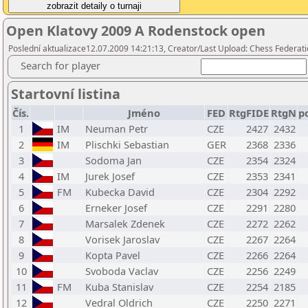
Open Klatovy 2009 A Rodenstock open
Poslední aktualizace12.07.2009 14:21:13, Creator/Last Upload: Chess Federati
Search for player
Startovní listina
Čís.
Jméno
FED
RtgFIDE
RtgN
p
1
IM
Neuman Petr
CZE
2427
2432
2
IM
Plischki Sebastian
GER
2368
2336
3
Sodoma Jan
CZE
2354
2324
4
IM
Jurek Josef
CZE
2353
2341
5
FM
Kubecka David
CZE
2304
2292
6
Erneker Josef
CZE
2291
2280
7
Marsalek Zdenek
CZE
2272
2262
8
Vorisek Jaroslav
CZE
2267
2264
9
Kopta Pavel
CZE
2266
2264
10
Svoboda Vaclav
CZE
2256
2249
11
FM
Kuba Stanislav
CZE
2254
2185
12
Vedral Oldrich
CZE
2250
2271