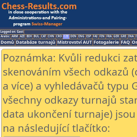
Logged on: Gast
Arabic
ARM
AZE
BIH
BUL
CAT
CHN
CRO
CZE
DEN
ENG
ESP
FAI
FIN
FRA
GER
GRE
INA
I
Domů
Databáze turnajů
Mistrovství AUT
Fotogalerie
FAQ
On
Poznámka: Kvůli redukci za
skenováním všech odkazů (
a více) a vyhledávačů typu 
všechny odkazy turnajů star
data ukončení turnaje) jsou
na následující tlačítko: