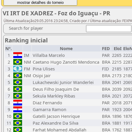
VI IRT DE XADREZ - Foz do Iguaçu - PR
Última Atualização29.05.2016 23:24:58, Criado por / Última atualização: FEX
Search for player
Ranking inicial
Nº.
Nome
FED
EloI
Elo
1
IM
Villalba Marcelo
PAR
2265
222
2
NM
Caetano Hugo Zanotti Mendonca
BRA
2215
228
3
FM
Pina Ulises
FID
2185
187
4
NM
Osipi Jair
BRA
2173
218
5
Lukachewski Junior Wanderlei
BRA
2041
206
6
Deus Filho Joaquim De
BRA
2039
209
7
Sekula Markley Ribas
BRA
2021
207
8
Diaz Fernando
PAR
2018
207
9
Gamarra Ramon
PAR
1923
200
10
Gatelli Jacson Henrique
BRA
1896
187
11
Paz Alexandre Da Silva
BRA
1881
191
12
Farhat Mohamed Abdallah
BRA
1762
188