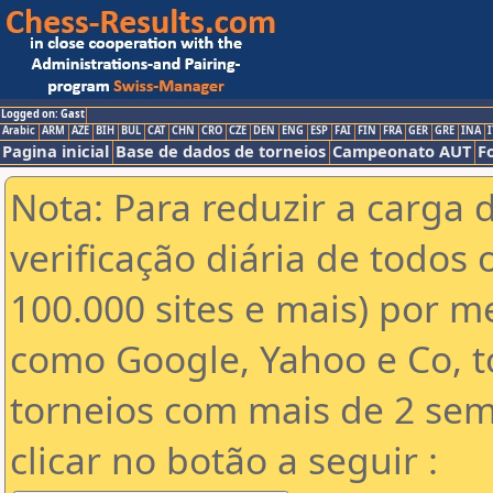
Logged on: Gast
Arabic
ARM
AZE
BIH
BUL
CAT
CHN
CRO
CZE
DEN
ENG
ESP
FAI
FIN
FRA
GER
GRE
INA
I
Pagina inicial
Base de dados de torneios
Campeonato AUT
F
Nota: Para reduzir a carga 
verificação diária de todos 
100.000 sites e mais) por 
como Google, Yahoo e Co, t
torneios com mais de 2 sem
clicar no botão a seguir :