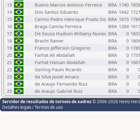
13
Bueno Marcos Antonio Ferreira
BRA
1740
185
14
Dos Santos Eduardo
BRA
1642
172
15
Carmo Pedro Henrique Prado Do
BRA
1615
178
16
Braga Camila Ferreira
BRA
1284
161
17
De Souza Hudson Willamy Nunes
BRA
0
183
18
Bracht Rainer
BRA
0
180
19
Franco Jefferson Gregorio
BRA
0
178
20
Farhat Ali Abdallah
BRA
0
173
21
Farhat Hassan Abdallah
BRA
0
160
22
Gerling Paulo Ricardo
BRA
0
23
da Silva Josiel Amaro
BRA
0
24
de Araujo Fernando Ruiz
BRA
0
25
de Araujo Gabriel Ruiz
BRA
0
Servidor de resultados de torneio de xadrez
© 2006-2026 Heinz Her
Detalhes legais / Termos de uso