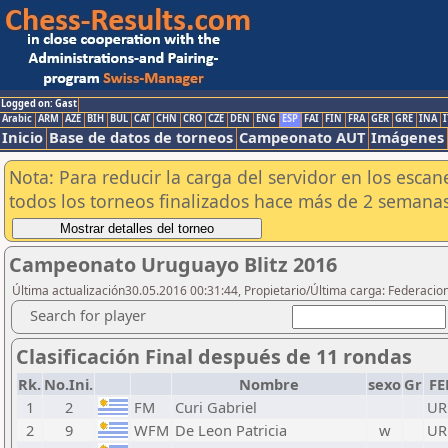
Logged on: Gast
Arabic
ARM
AZE
BIH
BUL
CAT
CHN
CRO
CZE
DEN
ENG
ESP
FAI
FIN
FRA
GER
GRE
INA
I
Inicio
Base de datos de torneos
Campeonato AUT
Imágenes
Nota: Para reducir la carga del servidor en los esc
todos los torneos finalizados hace más de 2 semanas
Campeonato Uruguayo Blitz 2016
Última actualización30.05.2016 00:31:44, Propietario/Última carga: Federacio
Search for player
Clasificación Final después de 11 rondas
Rk.
No.Ini.
Nombre
sexo
Gr
FE
1
2
FM
Curi Gabriel
UR
2
9
WFM
De Leon Patricia
w
UR