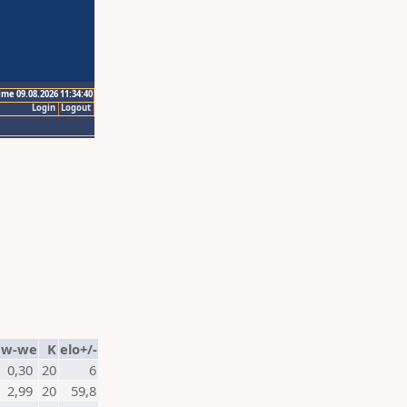
ime 09.08.2026 11:34:40
Login
Logout
w-we
K
elo+/-
0,30
20
6
2,99
20
59,8