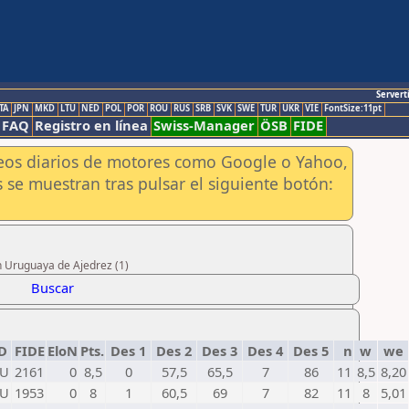
Servert
TA
JPN
MKD
LTU
NED
POL
POR
ROU
RUS
SRB
SVK
SWE
TUR
UKR
VIE
FontSize:11pt
FAQ
Registro en línea
Swiss-Manager
ÖSB
FIDE
aneos diarios de motores como Google o Yahoo,
 se muestran tras pulsar el siguiente botón:
n Uruguaya de Ajedrez (1)
Buscar
D
FIDE
EloN
Pts.
Des 1
Des 2
Des 3
Des 4
Des 5
n
w
we
U
2161
0
8,5
0
57,5
65,5
7
86
11
8,5
8,20
U
1953
0
8
1
60,5
69
7
82
11
8
5,01