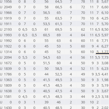
U
1956
0
8
0
56
64,5
7
78
11
8
5,67
U
2049
0
7
0
58
66,5
6
72
11
7
6,60
U
1966
0
7
0
56,5
65
7
70
11
7
6,10
U
1919
0
7
0
55
63,5
7
70
10
6
4,25
U
1911
0
7
0
53,5
61,5
7
70
11
7
5,70
U
2193
0
6,5
0,5
61
69,5
5
62
11
6,5
8,50
U
1993
0
6,5
0,5
60,5
69
4
64
11
6,5
5,97
U
1992
0
6
0
55
63
6
60
11
6
7,71
U
1922
0
6
0
45
53
5
60
9
4
6,27
U
1314
0
6
0
45
52
5
60
10
5
1,27
U
2094
0
5,5
0
54,5
63
4
56
11
5,5
7,73
U
1672
0
5
0
51,5
60
4
50
9
3
3,08
U
1839
0
5
0
50
58,5
4
52
11
5
6,23
U
1786
0
5
0
44
52,5
4
49
9
3,5
4,41
U
1363
0
5
0
41,5
49,5
3
50
9
3
1,98
U
1809
0
5
0
41,5
48,5
4
50
9
3
5,19
U
1638
0
5
0
40,5
47,5
4
50
9
3
3,67
U
1581
0
4,5
0
41,5
48,5
3
44
9
2,5
3,18
U
0
0
3
1
39
46
2
30
10
2
U
1430
0
3
0
40,5
48,5
2
30
9
2
2,02