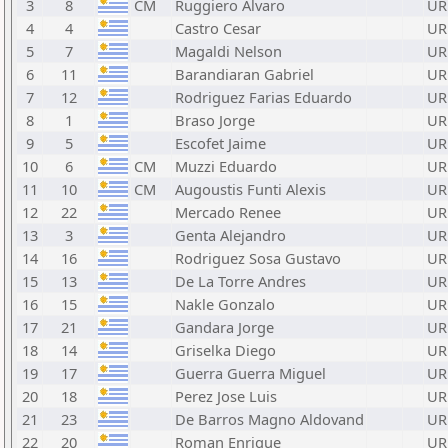
3
8
CM
Ruggiero Alvaro
UR
4
4
Castro Cesar
UR
5
7
Magaldi Nelson
UR
6
11
Barandiaran Gabriel
UR
7
12
Rodriguez Farias Eduardo
UR
8
1
Braso Jorge
UR
9
5
Escofet Jaime
UR
10
6
CM
Muzzi Eduardo
UR
11
10
CM
Augoustis Funti Alexis
UR
12
22
Mercado Renee
UR
13
3
Genta Alejandro
UR
14
16
Rodriguez Sosa Gustavo
UR
15
13
De La Torre Andres
UR
16
15
Nakle Gonzalo
UR
17
21
Gandara Jorge
UR
18
14
Griselka Diego
UR
19
17
Guerra Guerra Miguel
UR
20
18
Perez Jose Luis
UR
21
23
De Barros Magno Aldovand
UR
22
20
Roman Enrique
UR