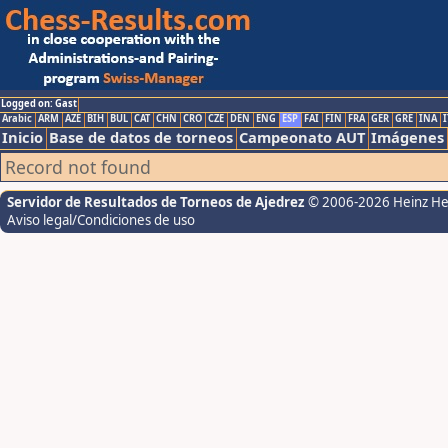
Logged on: Gast
Arabic
ARM
AZE
BIH
BUL
CAT
CHN
CRO
CZE
DEN
ENG
ESP
FAI
FIN
FRA
GER
GRE
INA
I
Inicio
Base de datos de torneos
Campeonato AUT
Imágenes
Record not found
Servidor de Resultados de Torneos de Ajedrez
© 2006-2026 Heinz H
Aviso legal/Condiciones de uso