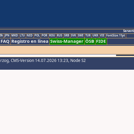
Servert
TA
JPN
MKD
LTU
NED
POL
POR
ROU
RUS
SRB
SVK
SWE
TUR
UKR
VIE
FontSize:11pt
FAQ
Registro en línea
Swiss-Manager
ÖSB
FIDE
erzog
, CMS-Version 14.07.2026 13:23, Node S2