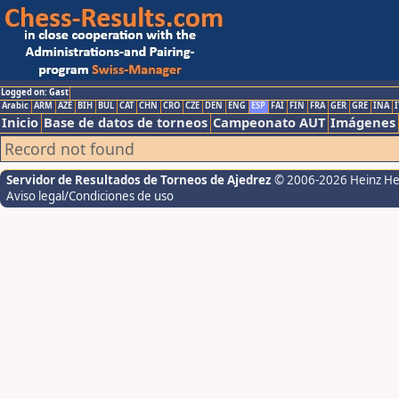
Logged on: Gast
Arabic
ARM
AZE
BIH
BUL
CAT
CHN
CRO
CZE
DEN
ENG
ESP
FAI
FIN
FRA
GER
GRE
INA
I
Inicio
Base de datos de torneos
Campeonato AUT
Imágenes
Record not found
Servidor de Resultados de Torneos de Ajedrez
© 2006-2026 Heinz H
Aviso legal/Condiciones de uso