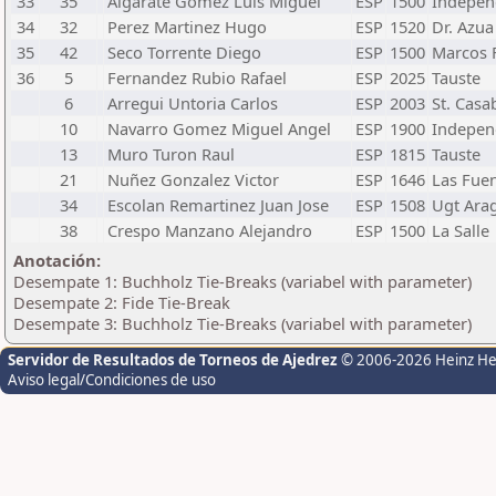
33
35
Algarate Gomez Luis Miguel
ESP
1500
Indepen
34
32
Perez Martinez Hugo
ESP
1520
Dr. Azua
35
42
Seco Torrente Diego
ESP
1500
Marcos 
36
5
Fernandez Rubio Rafael
ESP
2025
Tauste
6
Arregui Untoria Carlos
ESP
2003
St. Casa
10
Navarro Gomez Miguel Angel
ESP
1900
Indepen
13
Muro Turon Raul
ESP
1815
Tauste
21
Nuñez Gonzalez Victor
ESP
1646
Las Fue
34
Escolan Remartinez Juan Jose
ESP
1508
Ugt Ara
38
Crespo Manzano Alejandro
ESP
1500
La Salle
Anotación:
Desempate 1: Buchholz Tie-Breaks (variabel with parameter)
Desempate 2: Fide Tie-Break
Desempate 3: Buchholz Tie-Breaks (variabel with parameter)
Servidor de Resultados de Torneos de Ajedrez
© 2006-2026 Heinz H
Aviso legal/Condiciones de uso