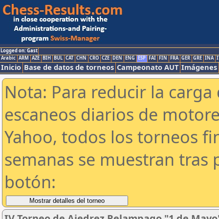
Logged on: Gast
Arabic
ARM
AZE
BIH
BUL
CAT
CHN
CRO
CZE
DEN
ENG
ESP
FAI
FIN
FRA
GER
GRE
INA
I
Inicio
Base de datos de torneos
Campeonato AUT
Imágenes
Nota: Para reducir la carga 
escaneos diarios de motor
Yahoo, todos los torneos f
semanas se muestran tras p
botón:
IV Torneo de Ajedrez Relampago "1 de May