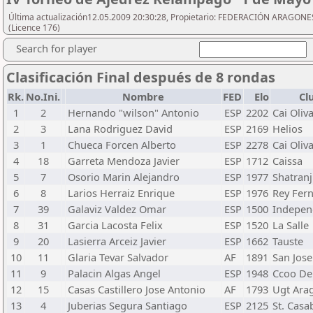
Última actualización12.05.2009 20:30:28, Propietario: FEDERACIÓN ARAGONES
(Licence 176)
Search for player
Clasificación Final después de 8 rondas
Rk.
No.Ini.
Nombre
FED
Elo
Cl
1
2
Hernando "wilson" Antonio
ESP
2202
Cai Oliv
2
3
Lana Rodriguez David
ESP
2169
Helios
3
1
Chueca Forcen Alberto
ESP
2278
Cai Oliv
4
18
Garreta Mendoza Javier
ESP
1712
Caissa
5
7
Osorio Marin Alejandro
ESP
1977
Shatranj
6
8
Larios Herraiz Enrique
ESP
1976
Rey Fer
7
39
Galaviz Valdez Omar
ESP
1500
Indepen
8
31
Garcia Lacosta Felix
ESP
1520
La Salle
9
20
Lasierra Arceiz Javier
ESP
1662
Tauste
10
11
Glaria Tevar Salvador
AF
1891
San Jose
11
9
Palacin Algas Angel
ESP
1948
Ccoo Del
12
15
Casas Castillero Jose Antonio
AF
1793
Ugt Ara
13
4
Juberias Segura Santiago
ESP
2125
St. Casa