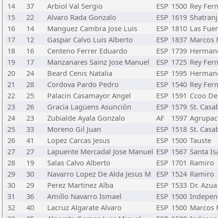
14
37
Arbiol Val Sergio
ESP
1500
Rey Fer
15
22
Alvaro Rada Gonzalo
ESP
1619
Shatranj
16
14
Manguez Cambra Jose Luis
ESP
1810
Las Fue
17
12
Gaspar Calvo Luis Alberto
ESP
1837
Marcos 
18
16
Centeno Ferrer Eduardo
ESP
1739
Hermano
19
17
Manzanares Sainz Jose Manuel
ESP
1725
Rey Fer
20
24
Beard Cenis Natalia
ESP
1595
Hermano
21
28
Cordova Pardo Pedro
ESP
1540
Rey Fer
22
25
Palacin Casamayor Angel
ESP
1591
Ccoo Del
23
26
Gracia Lagüens Asunción
ESP
1579
St. Casa
24
23
Zubialde Ayala Gonzalo
AF
1597
Agrupac
25
33
Moreno Gil Juan
ESP
1518
St. Casa
26
41
Lopez Carcas Jesus
ESP
1500
Tauste
27
27
Lapuente Mercadal Jose Manuel
ESP
1567
Santa Is
28
19
Salas Calvo Alberto
ESP
1701
Ramiro
29
30
Navarro Lopez De Alda Jesus M
ESP
1524
Ramiro
30
29
Perez Martinez Alba
ESP
1533
Dr. Azua
31
36
Amillo Navarro Ismael
ESP
1500
Indepen
32
40
Lacruz Algarate Alvaro
ESP
1500
Marcos 