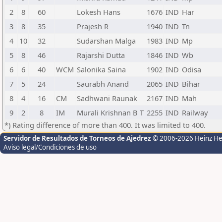
2
8
60
Lokesh Hans
1676
IND
Har
3
8
35
Prajesh R
1940
IND
Tn
4
10
32
Sudarshan Malga
1983
IND
Mp
5
8
46
Rajarshi Dutta
1846
IND
Wb
6
6
40
WCM
Salonika Saina
1902
IND
Odisa
7
5
24
Saurabh Anand
2065
IND
Bihar
8
4
16
CM
Sadhwani Raunak
2167
IND
Mah
9
2
8
IM
Murali Krishnan B T
2255
IND
Railway
*) Rating difference of more than 400. It was limited to 400.
Servidor de Resultados de Torneos de Ajedrez
© 2006-2026 Heinz H
Aviso legal/Condiciones de uso