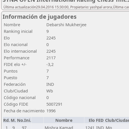
Última actualización29.04.2016 15:30:00, Propietario: yashpal arora,Última ca
Información de jugadores
Nombre
Debarshi Mukherjee
Ranking inicial
9
Elo
2245
Elo nacional
0
Elo internacional
2245
Performance
2117
FIDE elo +/-
-3,2
Puntos
7
Puesto
7
Federación
IND
Club/Ciudad
Wb
Código nacional
0
Código FIDE
5007291
Fecha de nacimiento
1996
Rd.
M.
No.Ini.
Nombre
Elo
FED
Club/Ciuda
1
9
97
Mishra Kamad
1241
IND
Mp