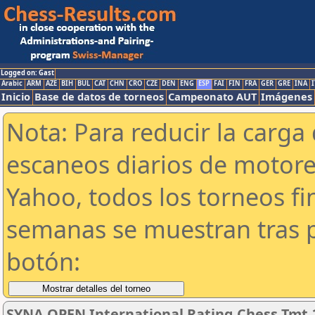
Logged on: Gast
Arabic
ARM
AZE
BIH
BUL
CAT
CHN
CRO
CZE
DEN
ENG
ESP
FAI
FIN
FRA
GER
GRE
INA
I
Inicio
Base de datos de torneos
Campeonato AUT
Imágenes
Nota: Para reducir la carga 
escaneos diarios de motor
Yahoo, todos los torneos f
semanas se muestran tras p
botón:
SYNA OPEN International Rating Chess Tmt.2