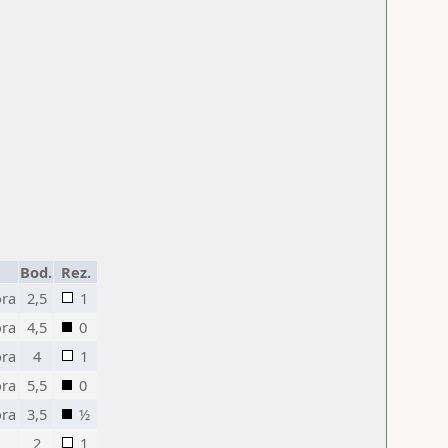
Bod.
Rez.
ora
2,5
1
ora
4,5
0
ora
4
1
ora
5,5
0
ora
3,5
½
2
1