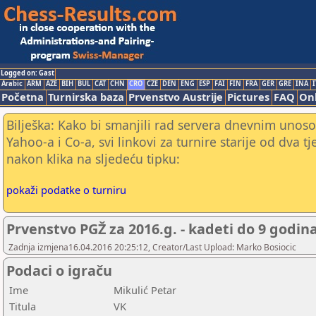
Logged on: Gast
Arabic
ARM
AZE
BIH
BUL
CAT
CHN
CRO
CZE
DEN
ENG
ESP
FAI
FIN
FRA
GER
GRE
INA
I
Početna
Turnirska baza
Prvenstvo Austrije
Pictures
FAQ
Onl
Bilješka: Kako bi smanjili rad servera dnevnim unoso
Yahoo-a i Co-a, svi linkovi za turnire starije od dva t
nakon klika na sljedeću tipku:
pokaži podatke o turniru
Prvenstvo PGŽ za 2016.g. - kadeti do 9 godin
Zadnja izmjena16.04.2016 20:25:12, Creator/Last Upload: Marko Bosiocic
Podaci o igraču
Ime
Mikulić Petar
Titula
VK