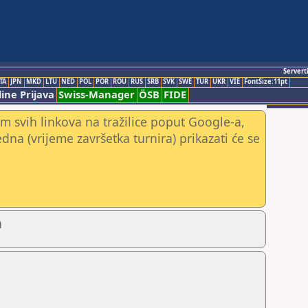
Servert
TA
JPN
MKD
LTU
NED
POL
POR
ROU
RUS
SRB
SVK
SWE
TUR
UKR
VIE
FontSize:11pt
ine Prijava
Swiss-Manager
ÖSB
FIDE
m svih linkova na tražilice poput Google-a,
jedna (vrijeme završetka turnira) prikazati će se
a