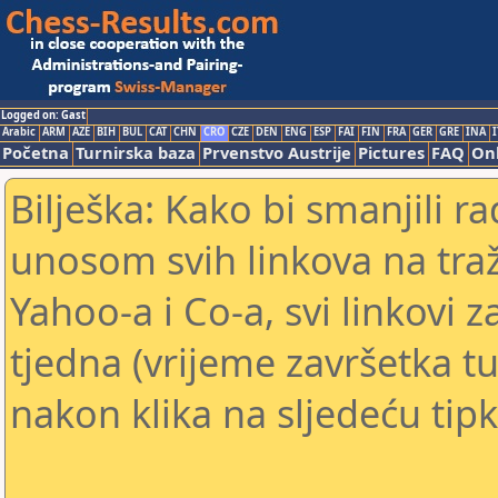
Logged on: Gast
Arabic
ARM
AZE
BIH
BUL
CAT
CHN
CRO
CZE
DEN
ENG
ESP
FAI
FIN
FRA
GER
GRE
INA
I
Početna
Turnirska baza
Prvenstvo Austrije
Pictures
FAQ
Onl
Bilješka: Kako bi smanjili 
unosom svih linkova na traž
Yahoo-a i Co-a, svi linkovi z
tjedna (vrijeme završetka tu
nakon klika na sljedeću tipk