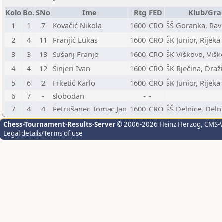
Kolo
Bo.
SNo
Ime
Rtg
FED
Klub/Gra
1
1
7
Kovačić Nikola
1600
CRO
ŠŠ Goranka, Ra
2
4
11
Pranjić Lukas
1600
CRO
ŠK Junior, Rijeka
3
3
13
Sušanj Franjo
1600
CRO
ŠK Viškovo, Viš
4
4
12
Sinjeri Ivan
1600
CRO
ŠK Rječina, Draž
5
6
2
Frketić Karlo
1600
CRO
ŠK Junior, Rijeka
6
7
-
slobodan
-
-
7
4
4
Petrušanec Tomac Jan
1600
CRO
ŠŠ Delnice, Deln
Chess-Tournament-Results-Server
© 2006-2026 Heinz Herzog
, CMS-
Legal details/Terms of use