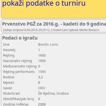
pokaži podatke o turniru
Prvenstvo PGŽ za 2016.g. - kadeti do 9 godin
Zadnja izmjena16.04.2016 20:25:12, Creator/Last Upload: Marko Bosiocic
Podaci o igraču
Ime
Bončic Loris
Nositelj
1
Rejting
1600
Nacionalni rejting
1600
Međunarodni rejting
0
Rejting performans
1543
Bodovi
3,5
Mjesto
8
Savez
CRO
Klub/Grad
ŠK Rječina, Dražice
Identifikacijski broj
0
Godina rođenja
2008