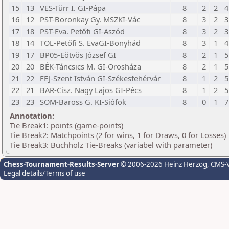
15
13
VES-Türr I. GI-Pápa
8
2
2
4
16
12
PST-Boronkay Gy. MSZKI-Vác
8
3
2
3
17
18
PST-Eva. Petőfi GI-Aszód
8
3
2
3
18
14
TOL-Petőfi S. EvaGI-Bonyhád
8
3
1
4
19
17
BP05-Eötvös József GI
8
2
1
5
20
20
BÉK-Táncsics M. GI-Orosháza
8
2
1
5
21
22
FEJ-Szent István GI-Székesfehérvár
8
1
2
5
22
21
BAR-Cisz. Nagy Lajos GI-Pécs
8
1
2
5
23
23
SOM-Baross G. KI-Siófok
8
0
1
7
Annotation:
Tie Break1: points (game-points)
Tie Break2: Matchpoints (2 for wins, 1 for Draws, 0 for Losses)
Tie Break3: Buchholz Tie-Breaks (variabel with parameter)
Chess-Tournament-Results-Server
© 2006-2026 Heinz Herzog
, CMS-
Legal details/Terms of use