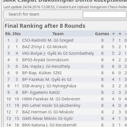
Last update 24.04.2016 12:08:52, Creator/Last Upload: Hungarian Chess-Feder
Search for team
Final Ranking after 8 Rounds
Rk.
SNo
Team
Games
+
=
1
2
CSO-Radnóti M. GI-Szeged
8
7
1
0
2
1
BAZ-Zrínyi I. GI-Miskolc
8
5
2
1
3
4
VAS-Bolyai J- GyÁI és GI-Szombathely
8
5
2
1
4
3
BP03-Árpád Gimnázium
8
4
2
2
5
6
ZAL-Vajda J. GI-Keszthely
8
6
0
2
6
9
BP-Bap. Külker. SZKI
8
6
0
2
7
5
BP-Fazekas M. GyÁI és GI
8
4
1
3
8
11
SSB-Arany J. GI-Nyíregyháza
8
3
2
3
9
8
BP- Egyetemi KatGI
8
2
3
3
10
10
HBM-Fazekas M. GI-Debrecen
8
4
0
4
11
19
JNS-Lehel Vezér GI-Jászberény
8
4
0
4
12
7
BAZ-Herman O. GI-Miskolc
8
2
3
3
13
15
GMS-Révai Miklós GI-Győr
8
4
1
3
14
16
BKK-Katona J. GI-Kecskemét
8
3
1
4