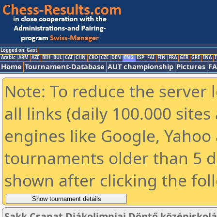
Logged on: Gast
Arabic
ARM
AZE
BIH
BUL
CAT
CHN
CRO
CZE
DEN
ENG
ESP
FAI
FIN
FRA
GER
GRE
INA
I
Home
Tournament-Database
AUT championship
Pictures
F
Note: To reduce the server 
all links (daily 100.000 sit
engines like Google, Yahoo a
tournaments older than 5 d
shown after clicking the fol
Sakk Csapat Diákolimpiai Döntő középiskolá