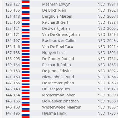
129
127
Mesman Edwyn
NED
1991
130
135
De Bock Rien
NED
1962
131
118
Berghuis Marten
NED
2007
132
156
Reichardt Gert
NED
1888
133
121
De Zwart Johan
NED
2005
134
171
Van De Griend Johan
NED
1843
135
107
Boelhouwer Collin
NED
2048
136
146
Van De Poel Taco
NED
1921
137
188
Nguyen Lucas
NED
1806
138
205
De Pooter Ronald
NED
1761
139
164
Reichardt Robin
NED
1863
140
153
De Jonge Edwin
NED
1892
141
163
Niewenhuis Ruud
NED
1864
142
166
De Meester Johan
NED
1853
143
148
Huijzer Jacques
NED
1917
144
154
Mostertman Johan
NED
1889
145
165
De Kleuver Jonathan
NED
1856
146
168
Westerweele Maarten
NED
1853
147
196
Haisma Henk
NED
1783