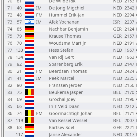
70
81
De Wilde Rik
NED
2153
71
40
IM
De Jong Migchiel
NED
2342
72
48
FM
Hummel Erik-Jan
NED
2294
73
57
IM
Afek Yochanan
ISR
2237
74
85
Nachbar Benjamin
GER
2124
75
79
Krause Thomas
GER
2157
76
70
Woudsma Martijn
NED
2191
77
133
Hess Stefan
NED
1967
78
134
Van Rij Gert
NED
1963
79
82
Sparenberg Erik
NED
2147
80
21
FM
Beerdsen Thomas
NED
2424
81
41
IM
Peek Marcel
NED
2325
82
80
Franssen Jeroen
NED
2156
83
75
Beukema Jasper
BEL
2170
84
69
Grochal Joey
NED
2196
85
66
In T Veld Daan
NED
2212
86
74
FM
Goormachtigh Johan
BEL
2171
87
119
Van Kessel Wessel
BEL
2007
88
63
Kartsev Soel
GER
2221
117
Janse Alexander
NED
2017