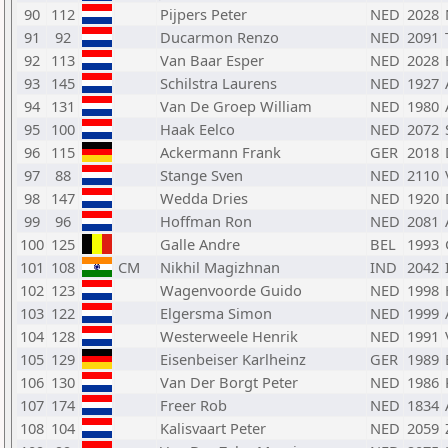
90
112
Pijpers Peter
NED
2028
91
92
Ducarmon Renzo
NED
2091
92
113
Van Baar Esper
NED
2028
93
145
Schilstra Laurens
NED
1927
94
131
Van De Groep William
NED
1980
95
100
Haak Eelco
NED
2072
96
115
Ackermann Frank
GER
2018
97
88
Stange Sven
NED
2110
98
147
Wedda Dries
NED
1920
99
96
Hoffman Ron
NED
2081
100
125
Galle Andre
BEL
1993
101
108
CM
Nikhil Magizhnan
IND
2042
102
123
Wagenvoorde Guido
NED
1998
103
122
Elgersma Simon
NED
1999
104
128
Westerweele Henrik
NED
1991
105
129
Eisenbeiser Karlheinz
GER
1989
106
130
Van Der Borgt Peter
NED
1986
107
174
Freer Rob
NED
1834
108
104
Kalisvaart Peter
NED
2059