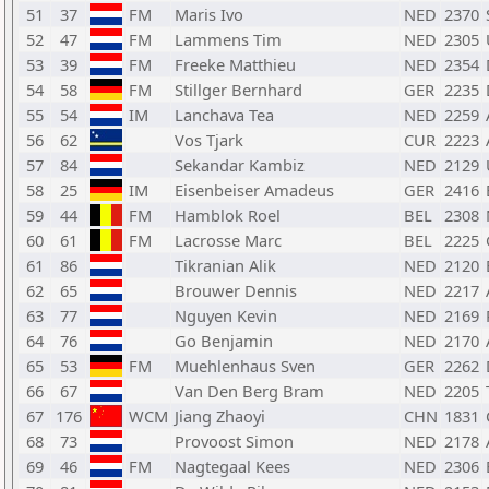
51
37
FM
Maris Ivo
NED
2370
52
47
FM
Lammens Tim
NED
2305
53
39
FM
Freeke Matthieu
NED
2354
54
58
FM
Stillger Bernhard
GER
2235
55
54
IM
Lanchava Tea
NED
2259
56
62
Vos Tjark
CUR
2223
57
84
Sekandar Kambiz
NED
2129
58
25
IM
Eisenbeiser Amadeus
GER
2416
59
44
FM
Hamblok Roel
BEL
2308
60
61
FM
Lacrosse Marc
BEL
2225
61
86
Tikranian Alik
NED
2120
62
65
Brouwer Dennis
NED
2217
63
77
Nguyen Kevin
NED
2169
64
76
Go Benjamin
NED
2170
65
53
FM
Muehlenhaus Sven
GER
2262
66
67
Van Den Berg Bram
NED
2205
67
176
WCM
Jiang Zhaoyi
CHN
1831
68
73
Provoost Simon
NED
2178
69
46
FM
Nagtegaal Kees
NED
2306