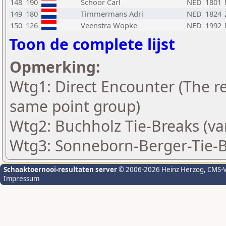
148
190
Schoor Carl
NED
1801
149
180
Timmermans Adri
NED
1824
150
126
Veenstra Wopke
NED
1992
Toon de complete lijst
Opmerking:
Wtg1: Direct Encounter (The re
same point group)
Wtg2: Buchholz Tie-Breaks (va
Wtg3: Sonneborn-Berger-Tie-B
Schaaktoernooi-resultaten server
© 2006-2026 Heinz Herzog
, CMS-
Impressum