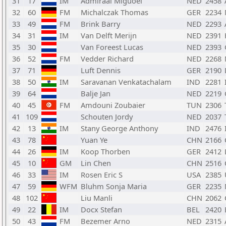
31
17
IM
Admiraal Miguoel
NED
2458
32
60
FM
Michalczak Thomas
GER
2234
33
49
FM
Brink Barry
NED
2293
34
31
IM
Van Delft Merijn
NED
2391
35
30
Van Foreest Lucas
NED
2393
36
52
FM
Vedder Richard
NED
2268
37
71
Luft Dennis
GER
2190
38
50
IM
Saravanan Venkatachalam
IND
2281
39
64
Balje Jan
NED
2219
40
45
FM
Amdouni Zoubaier
TUN
2306
41
109
Schouten Jordy
NED
2037
42
13
IM
Stany George Anthony
IND
2476
43
78
Yuan Ye
CHN
2166
44
26
IM
Koop Thorben
GER
2412
45
10
GM
Lin Chen
CHN
2516
46
33
IM
Rosen Eric S
USA
2385
47
59
WFM
Bluhm Sonja Maria
GER
2235
48
102
Liu Manli
CHN
2062
49
22
IM
Docx Stefan
BEL
2420
50
43
FM
Bezemer Arno
NED
2315