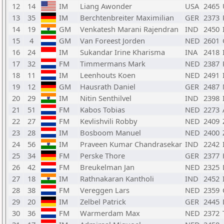
12
14
IM
Liang Awonder
USA
2465
13
35
IM
Berchtenbreiter Maximilian
GER
2373
14
19
GM
Venkatesh Marani Rajendran
IND
2450
15
4
GM
Van Foreest Jorden
NED
2601
16
24
IM
Sukandar Irine Kharisma
INA
2418
17
32
FM
Timmermans Mark
NED
2387
18
11
IM
Leenhouts Koen
NED
2491
19
12
GM
Hausrath Daniel
GER
2487
20
29
IM
Nitin Senthilvel
IND
2398
21
51
FM
Kabos Tobias
NED
2273
22
27
FM
Kevlishvili Robby
NED
2409
23
28
IM
Bosboom Manuel
NED
2400
24
56
IM
Praveen Kumar Chandrasekar
IND
2242
25
34
FM
Perske Thore
GER
2377
26
42
FM
Breukelman Jan
NED
2325
27
18
IM
Rathnakaran Kantholi
IND
2452
28
38
FM
Vereggen Lars
NED
2359
29
20
IM
Zelbel Patrick
GER
2445
30
36
FM
Warmerdam Max
NED
2372