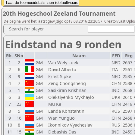
20th Hogeschool Zeeland Tournament
De pagina werd het laatst gewijzigd op18.08.2016 23:26:57, Creator/Last Uploa
Search for player
Eindstand na 9 ronden
Rk.
SNo
Naam
FED
Rtg
1
2
GM
Van Wely Loek
NED
2657
2
6
GM
David Alberto
ITA
2561
3
9
GM
Ernst Sipke
NED
2535
4
7
GM
Zeng Chongsheng
CHN
2538
5
1
GM
Sasikiran Krishnan
IND
2658
6
3
GM
Oleksiyenko Mykhaylo
UKR
2610
7
23
Mu Ke
CHN
2419
8
5
GM
Landa Konstantin
RUS
2597
9
16
GM
Wan Yunguo
CHN
2458
10
8
GM
Ikonnikov Vyacheslav
RUS
2536
11
15
GM
Debashis Das
IND
2459