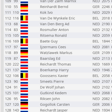
109
99
Van Der Zalm Marnix
NED
2075
110
55
Reinhardt Bernd
GER
2246
111
110
Kok Ivo
NED
2029
112
116
Van De Wynkele Eric
BEL
2018
113
68
Van Den Berg Ad
NED
2190
114
83
Rosmuller Anton
NED
2132
115
105
Ritsema Ronald
NED
2059
116
169
Baete Guy
BEL
1844
117
97
Ijzermans Cees
NED
2081
118
89
Watzlawek Markus
GER
2109
119
87
Baarslag Ed
NED
2113
120
222
Reichardt Thomas
NED
1669
121
137
Boerkamp Harry
NED
1946
122
106
Goossens Xavier
BEL
2058
123
90
Smeets Pierre
NED
2107
124
91
De Wolf Johan
NED
2102
125
101
Gutkind Kedem
NED
2068
126
95
Riksen John
NED
2082
127
120
Gogollok Carsten
GER
2006
128
143
Reichardt Jasper
NED
1934