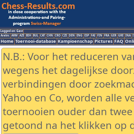
Logged on: Gast
Arabic
ARM
AZE
BIH
BUL
CAT
CHN
CRO
CZE
DEN
ENG
ESP
FAI
FIN
FRA
GER
GRE
INA
I
Home
Toernooi-database
Kampioenschap
Pictures
FAQ
Onli
N.B.: Voor het reduceren va
wegens het dagelijkse door
verbindingen door zoekmac
Yahoo en Co, worden alle v
toernooien ouder dan twee
getoond na het klikken op 