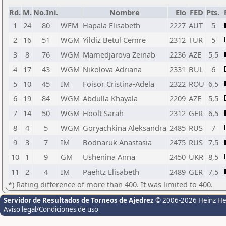
Rd.
M.
No.Ini.
Nombre
Elo
FED
Pts.
1
24
80
WFM
Hapala Elisabeth
2227
AUT
5
2
16
51
WGM
Yildiz Betul Cemre
2312
TUR
5
3
8
76
WGM
Mamedjarova Zeinab
2236
AZE
5,5
4
17
43
WGM
Nikolova Adriana
2331
BUL
6
5
10
45
IM
Foisor Cristina-Adela
2322
ROU
6,5
6
19
84
WGM
Abdulla Khayala
2209
AZE
5,5
7
14
50
WGM
Hoolt Sarah
2312
GER
6,5
8
4
5
WGM
Goryachkina Aleksandra
2485
RUS
7
9
3
7
IM
Bodnaruk Anastasia
2475
RUS
7,5
10
1
9
GM
Ushenina Anna
2450
UKR
8,5
11
2
4
IM
Paehtz Elisabeth
2489
GER
7,5
*) Rating difference of more than 400. It was limited to 400.
Servidor de Resultados de Torneos de Ajedrez
© 2006-2026 Heinz H
Aviso legal/Condiciones de uso