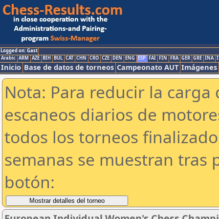
Logged on: Gast
Arabic
ARM
AZE
BIH
BUL
CAT
CHN
CRO
CZE
DEN
ENG
ESP
FAI
FIN
FRA
GER
GRE
INA
I
Inicio
Base de datos de torneos
Campeonato AUT
Imágenes
Nota: Para reducir la carga 
escaneos diarios de motor
todos los torneos finalizad
semanas se muestran tras p
botón:
European Individual Women's Chess Champ