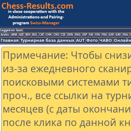
Logged on: Gast
Arabic
ARM
AZE
BIH
BUL
CAT
CHN
CRO
CZE
DEN
ENG
ESP
FAI
FIN
FRA
GER
GRE
INA
I
Главная
Турнирная база данных
AUT
Фото
ЧАВО
Онлайн
Примечание: Чтобы снизи
из-за ежедневного скани
поисковыми системами ти
проч., все ссылки на тур
месяцев (с даты окончан
после клика по данной кн