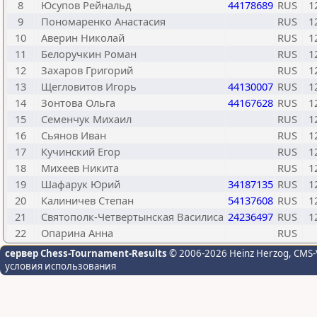
8
Юсупов Рейнальд
44178689
RUS
1
9
Пономаренко Анастасия
RUS
1
10
Аверин Николай
RUS
1
11
Белоручкин Роман
RUS
1
12
Захаров Григорий
RUS
1
13
Щегловитов Игорь
44130007
RUS
1
14
Зонтова Ольга
44167628
RUS
1
15
Семенчук Михаил
RUS
1
16
Сьянов Иван
RUS
1
17
Кучинский Егор
RUS
1
18
Михеев Никита
RUS
1
19
Шафарук Юрий
34187135
RUS
1
20
Калиничев Степан
54137608
RUS
1
21
Святополк-Четвертынская Василиса
24236497
RUS
1
22
Опарина Анна
RUS
сервер Chess-Tournament-Results
© 2006-2026 Heinz Herzog
, CMS-
условия использования