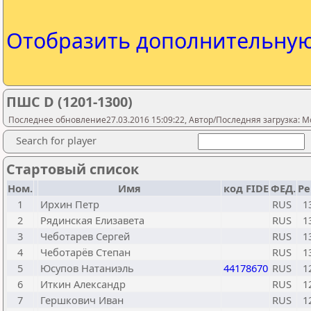
Отобразить дополнительну
ПШС D (1201-1300)
Последнее обновление27.03.2016 15:09:22, Автор/Последняя загрузка: M
Search for player
Стартовый список
Ном.
Имя
код FIDE
ФЕД.
Ре
1
Ирхин Петр
RUS
1
2
Рядинская Елизавета
RUS
1
3
Чеботарев Сергей
RUS
1
4
Чеботарёв Степан
RUS
1
5
Юсупов Натаниэль
44178670
RUS
1
6
Иткин Александр
RUS
1
7
Гершкович Иван
RUS
1