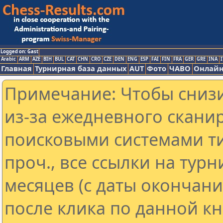
Logged on: Gast
Arabic
ARM
AZE
BIH
BUL
CAT
CHN
CRO
CZE
DEN
ENG
ESP
FAI
FIN
FRA
GER
GRE
INA
I
Главная
Турнирная база данных
AUT
Фото
ЧАВО
Онлайн
Примечание: Чтобы снизи
из-за ежедневного скани
поисковыми системами ти
проч., все ссылки на тур
месяцев (с даты окончан
после клика по данной кн