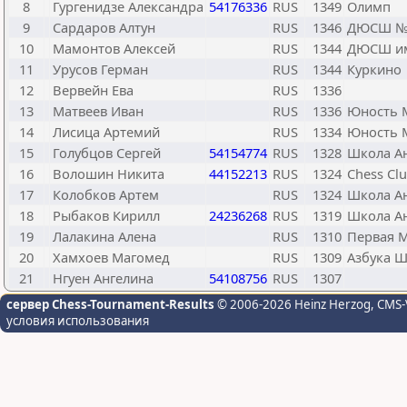
8
Гургенидзе Александра
54176336
RUS
1349
Олимп
9
Сардаров Алтун
RUS
1346
ДЮСШ №
10
Мамонтов Алексей
RUS
1344
ДЮСШ им
11
Урусов Герман
RUS
1344
Куркино
12
Вервейн Ева
RUS
1336
13
Матвеев Иван
RUS
1336
Юность 
14
Лисица Артемий
RUS
1334
Юность 
15
Голубцов Сергей
54154774
RUS
1328
Школа А
16
Волошин Никита
44152213
RUS
1324
Chess Cl
17
Колобков Артем
RUS
1324
Школа А
18
Рыбаков Кирилл
24236268
RUS
1319
Школа А
19
Лалакина Алена
RUS
1310
Первая М
20
Хамхоев Магомед
RUS
1309
Азбука 
21
Нгуен Ангелина
54108756
RUS
1307
сервер Chess-Tournament-Results
© 2006-2026 Heinz Herzog
, CMS-
условия использования