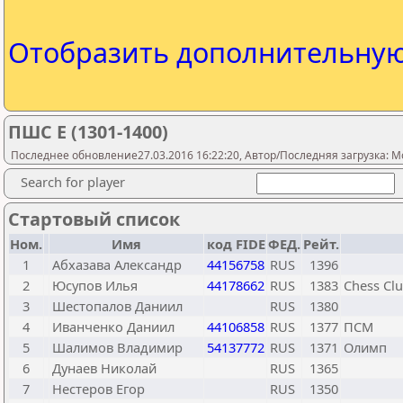
Отобразить дополнительну
ПШС Е (1301-1400)
Последнее обновление27.03.2016 16:22:20, Автор/Последняя загрузка: M
Search for player
Стартовый список
Ном.
Имя
код FIDE
ФЕД.
Рейт.
1
Абхазава Александр
44156758
RUS
1396
2
Юсупов Илья
44178662
RUS
1383
Chess Cl
3
Шестопалов Даниил
RUS
1380
4
Иванченко Даниил
44106858
RUS
1377
ПСМ
5
Шалимов Владимир
54137772
RUS
1371
Олимп
6
Дунаев Николай
RUS
1365
7
Нестеров Егор
RUS
1350