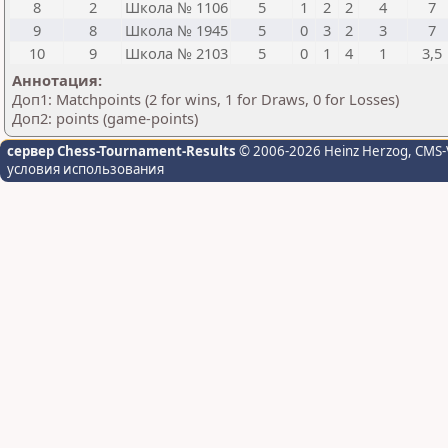
8
2
Школа № 1106
5
1
2
2
4
7
9
8
Школа № 1945
5
0
3
2
3
7
10
9
Школа № 2103
5
0
1
4
1
3,5
Аннотация:
Доп1: Matchpoints (2 for wins, 1 for Draws, 0 for Losses)
Доп2: points (game-points)
сервер Chess-Tournament-Results
© 2006-2026 Heinz Herzog
, CMS-
условия использования