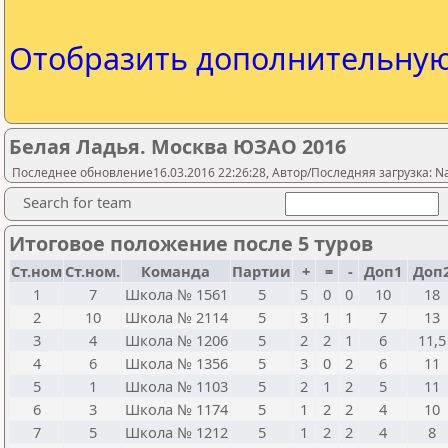
Отобразить дополнительну
Белая Ладья. Москва ЮЗАО 2016
Последнее обновление16.03.2016 22:26:28, Автор/Последняя загрузка: N
Search for team
Итоговое положение после 5 туров
Ст.ном
Ст.ном.
Команда
Партии
+
=
-
Доп1
Доп
1
7
Школа № 1561
5
5
0
0
10
18
2
10
Школа № 2114
5
3
1
1
7
13
3
4
Школа № 1206
5
2
2
1
6
11,5
4
6
Школа № 1356
5
3
0
2
6
11
5
1
Школа № 1103
5
2
1
2
5
11
6
3
Школа № 1174
5
1
2
2
4
10
7
5
Школа № 1212
5
1
2
2
4
8