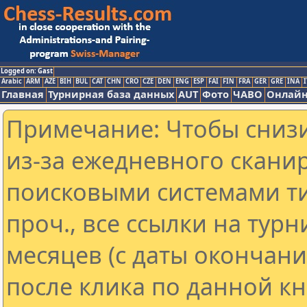
Logged on: Gast
Arabic
ARM
AZE
BIH
BUL
CAT
CHN
CRO
CZE
DEN
ENG
ESP
FAI
FIN
FRA
GER
GRE
INA
I
Главная
Турнирная база данных
AUT
Фото
ЧАВО
Онлайн
Примечание: Чтобы снизи
из-за ежедневного скани
поисковыми системами ти
проч., все ссылки на тур
месяцев (с даты окончан
после клика по данной кн