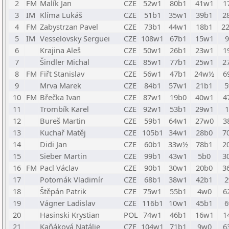
2
FM
Malík Jan
CZE
52w1
80b1
41w1
1
3
IM
Klíma Lukáš
CZE
51b1
35w1
39b1
2
4
FM
Zabystrzan Pavel
CZE
73b1
44w1
18b1
2
5
IM
Vesselovsky Serguei
CZE
108w1
67b1
15w1
6
Krajina Aleš
CZE
50w1
26b1
23w1
1
7
Šindler Michal
CZE
85w1
77b1
25w1
2
8
FM
Fiřt Stanislav
CZE
56w1
47b1
24w½
6
9
Mrva Marek
CZE
84b1
57w1
21b1
5
10
FM
Břečka Ivan
CZE
87w1
19b0
40w1
4
11
Trombík Karel
CZE
92w1
53b1
29w1
12
Bureš Martin
CZE
59b1
64w1
27w0
3
13
Kuchař Matěj
CZE
105b1
34w1
28b0
7
14
Didi Jan
CZE
60b1
33w½
78b1
2
15
Sieber Martin
CZE
99b1
43w1
5b0
3
16
FM
Pacl Václav
CZE
90b1
30w1
20b0
3
17
Potomák Vladimír
CZE
68b1
38w1
42b1
2
18
Štěpán Patrik
CZE
75w1
55b1
4w0
6
19
Vágner Ladislav
CZE
116b1
10w1
45b1
6
20
Hasinski Krystian
POL
74w1
46b1
16w1
1
21
Kaňáková Natálie
CZE
104w1
71b1
9w0
6