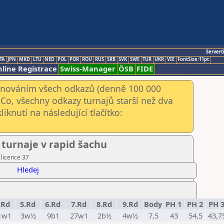
Servert
TA
JPN
MKD
LTU
NED
POL
POR
ROU
RUS
SRB
SVK
SWE
TUR
UKR
VIE
FontSize:11pt
line Registrace
Swiss-Manager
ÖSB
FIDE
kenováním všech odkazů (denně 100 000
Co, všechny odkazy turnajů starší než dva
iknutí na následující tlačítko:
turnaje v rapid šachu
 licence 37
Hledej
.Rd
5.Rd
6.Rd
7.Rd
8.Rd
9.Rd
Body
PH 1
PH 2
PH 
1w1
3w½
9b1
27w1
2b½
4w½
7,5
43
54,5
43,7