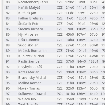
80
Rechtenberg Karel
CZE
120b1
2w0
88b1
4
81
Kaňák Matyáš
CZE
24w0
114b1
55w1
4
82
Kutálek Jan
CZE
133b1
32w1
22b0
4
83
Falhar Břetislav
CZE
1w0
125b1
48b0
1
84
Štefaník Petr
CZE
9w0
91b1
26w0
1
85
Šidelko Richard
CZE
7b0
110w1
36b0
1
86
Hýl Miroslav
CZE
45b0
107w1
57b0
9
87
Píša Lubomír
CZE
10b0
116w1
32b0
9
88
Sudolský Jan
CZE
29w0
115b1
80w0
1
89
Mrázek Roman ml.
CZE
71w0
104b1
46w0
7
90
Kubiczek Michal
CZE
16w0
122b1
47w0
1
91
Pastír Samuel
CZE
57b0
84w0
133b1
8
92
Przybyla Lukáš
CZE
11b0
130w1
70b0
1
93
Kotas Marian
CZE
39b0
138w1
38b0
1
94
Bravanský Michal
CZE
40w0
137b1
53w0
5
95
Malina Roman
CZE
31b0
118w1
79b0
5
96
Novák Tomáš
CZE
32b0
133w1
66b0
8
97
Sulkowski Dawid
POL
101b0
136w1
64b0
12
98
Walach Ivo
CZE
35b0
51w0
138b1
5
99
Tauš Zdeněk
CZE
15w0
139b1
77w0
1