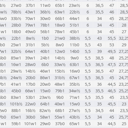
b½
27w0
37b1
11w0
65b1
23w½
6
36,5
47
28,5
3w½
78b½
43w1
36b½
63w1
22b½
6
35,5
46
28,5
5w0
33b½
70w1
30w0
66b1
44w1
6
34
45
28,2
6w1
28b0
79w1
78b1
18w0
51b1
6
34
45
28
1w1
18b0
49w0
56b1
78w1
45b1
6
34
45
27
w½
22b1
8w½
1b0
21w0
38b½
5,5
43
55,5
32,2
3b0
25w1
31b1
5b½
8w0
11b0
5,5
43
53
29
7w1
32b½
64w1
40b1
12w0
14b0
5,5
39
49,5
27,2
5b0
85w1
39w1
24b1
14b½
9w0
5,5
38,5
48
25,2
3b1
16w1
28w0
6b0
33w½
63b1
5,5
36,5
47,5
27,7
1b1
29w½
14b½
46w1
15b½
16w0
5,5
36,5
47
27,2
3b½
24w½
20b0
86w1
31b½
67w1
5,5
36,5
45
24,7
7b1
41w1
17b0
20w0
48w1
35b½
5,5
36
44,5
23,2
6b1
45b0
66w1
15w0
79b1
34w½
5,5
35,5
46,5
25,2
6b0
83w1
53b1
23w½
9b0
71w1
5,5
35,5
45
23,5
8b1
101b½
22w0
64b1
40w1
15w0
5,5
35
45,5
23
2w0
88b1
16b½
82w½
68b1
27w½
5,5
34,5
44
23,5
7b0
65w1
30b0
58w1
55w1
43b½
5,5
34
45
25,7
1w1
59b1
101w1
29w0
37b0
65w1
5,5
34
44,5
25