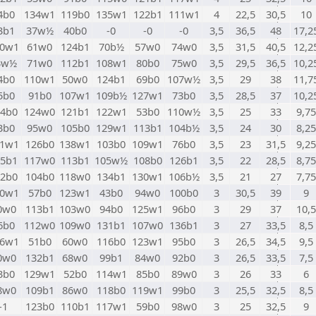
4b0
134w1
119b0
135w1
122b1
111w1
4
22,5
30,5
10
3b1
37w½
40b0
-0
-0
-0
3,5
36,5
48
17,2
10w1
61w0
124b1
70b½
57w0
74w0
3,5
31,5
40,5
12,2
3w½
71w0
112b1
108w1
80b0
75w0
3,5
29,5
36,5
10,2
4b0
110w1
50w0
124b1
69b0
107w½
3,5
29
38
11,7
5b0
91b0
107w1
109b½
127w1
73b0
3,5
28,5
37
10,2
14b0
124w0
121b1
122w1
53b0
110w½
3,5
25
33
9,75
3b0
95w0
105b0
129w1
113b1
104b½
3,5
24
30
8,25
31w1
126b0
138w1
103b0
109w1
76b0
3,5
23
31,5
9,25
35b1
117w0
113b1
105w½
108b0
126b1
3,5
22
28,5
8,75
02b0
104b0
118w0
134b1
130w1
106b½
3,5
21
27
7,75
20w1
57b0
123w1
43b0
94w0
100b0
3
30,5
39
9
0w0
113b1
103w0
94b0
125w1
96b0
3
29
37
10,5
6b0
112w0
109w0
131b1
107w0
136b1
3
27
33,5
8,5
06w1
51b0
60w0
116b0
123w1
95b0
3
26,5
34,5
9,5
0w0
132b1
68w0
99b1
84w0
92b0
3
26,5
33,5
7,5
3b0
129w1
52b0
114w1
85b0
89w0
3
26
33
6
8w0
109b1
86w0
118b0
119w1
99b0
3
25,5
32,5
8,5
-1
123b0
110b1
117w1
59b0
98w0
3
25
32,5
9