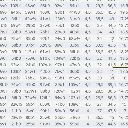
2w0
102b1
48w0
68b0
92w1
84b1
5
29,5
36,5
16,5
8w0
84b½
59w1
16w0
83b1
41w0
4,5
35,5
45,5
19,5
1w0
86b1
42w½
41w1
23b0
31w0
4,5
35,5
43
17,2
1b½
69w1
29b0
37w0
75b1
42b0
4,5
35
44,5
18,7
27w1
39b0
58w1
76b1
22w0
40b0
4,5
34
43
18,5
5b0
75w1
35b0
92b1
24w0
68w½
4,5
34
42
16,7
4w0
58b0
97b1
52w½
88w1
33b0
4,5
33,5
43,5
18
7w0
55b0
115b1
61w1
38w0
66b½
4,5
33,5
42,5
18,2
w0
64b0
76w0
81b½
104w1
72b½
4,5
32
41,5
18,5
3b0
93w1
24b0
102w½
97b1
47w0
4,5
32
41,5
16,7
9w0
103b1
84w1
42b0
76w1
36b0
4,5
32
41
17,5
8w0
120b1
75b½
59w½
93b1
69w½
4,5
30
38
18
03b½
74w1
41b0
97w0
89b1
105w1
4,5
29,5
39,5
16,7
00w1
73b0
127w1
88b0
126w1
102b1
4,5
28,5
36,5
14,7
9w1
66b0
72w½
126b1
64w0
103b1
4,5
28,5
36,5
13,7
29b1
82w½
69b1
65w0
71b0
108w1
4,5
27
34,5
15
9w1
11b0
6w0
90b1
50w0
56b0
4
37
47,5
17
2b1
23w½
80b1
25w0
26b0
54w0
4
36,5
45
16,2
2w1
21b0
25b0
91w1
35w0
59b0
4
35,5
44,5
16,5