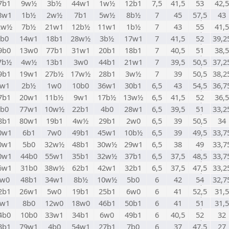
7b1
9w½
3b½
44w1
1w½
12b1
7,5
41,5
53
42,5
8w1
1b½
2w½
7b1
5w½
8b½
7
45
57,5
43
2w½
7b½
21w1
12b½
11w1
1b½
7
43
55
41,5
9b0
14w1
18b1
28w½
3b½
17w1
7
41,5
52
39,2
9b0
13w0
77b1
31w1
20b1
18b1
7
40,5
51
38,5
7b½
4w½
13b1
3w0
44b1
21w1
7
39,5
50,5
37,2
9b1
19w1
27b½
17w½
28b1
3w½
7
39
50,5
38,2
w1
2b½
1w0
10b0
36w1
30b1
6,5
43
54,5
36,7
7b1
20w1
11b½
9w1
17b½
13w½
6,5
41,5
52
36,5
1b0
77w1
10w½
22b1
4b0
28w1
6,5
39,5
51
33,2
8b1
80w1
19b1
4w½
29b1
2w0
6,5
39
50,5
34
0w1
6b1
7w0
49b1
45w1
10b½
6,5
39
49,5
33,7
0w1
5b0
32w½
48b1
30w½
29w1
6,5
38
49
33,7
0w1
44b0
55w1
35b1
32w½
37b1
6,5
37,5
48,5
33,7
6w1
31b0
38w½
62b1
42w1
32b1
6,5
37,5
47,5
33,2
w0
48b1
34w1
8b½
10w½
5b0
6
42
54
32,7
2b1
26w1
5w0
19b1
25b1
6w0
6
41
52,5
31,5
w1
8b0
12w0
18w0
46b1
50b1
6
41
51
31,5
4b0
10b0
33w1
34b1
6w0
49b1
6
40,5
52
32
3b1
79w1
4b0
54w1
27b1
7b0
6
37
47,5
27