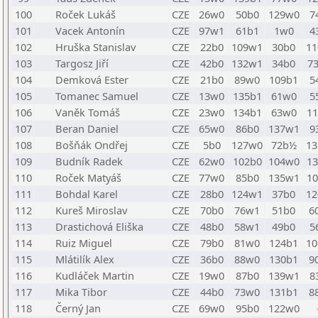
100
Roček Lukáš
CZE
26w0
50b0
129w0
7
101
Vacek Antonín
CZE
97w1
61b1
1w0
4
102
Hruška Stanislav
CZE
22b0
109w1
30b0
1
103
Targosz Jiří
CZE
42b0
132w1
34b0
7
104
Demková Ester
CZE
21b0
89w0
109b1
5
105
Tomanec Samuel
CZE
13w0
135b1
61w0
5
106
Vaněk Tomáš
CZE
23w0
134b1
63w0
1
107
Beran Daniel
CZE
65w0
86b0
137w1
9
108
Bošňák Ondřej
CZE
5b0
127w0
72b½
1
109
Budník Radek
CZE
62w0
102b0
104w0
1
110
Roček Matyáš
CZE
77w0
85b0
135w1
1
111
Bohdal Karel
CZE
28b0
124w1
37b0
1
112
Kureš Miroslav
CZE
70b0
76w1
51b0
6
113
Drastichová Eliška
CZE
48b0
58w1
49b0
5
114
Ruiz Miguel
CZE
79b0
81w0
124b1
1
115
Mlátilík Alex
CZE
36b0
88w0
130b1
9
116
Kudláček Martin
CZE
19w0
87b0
139w1
8
117
Mika Tibor
CZE
44b0
73w0
131b1
8
118
Černý Jan
CZE
69w0
95b0
122w0