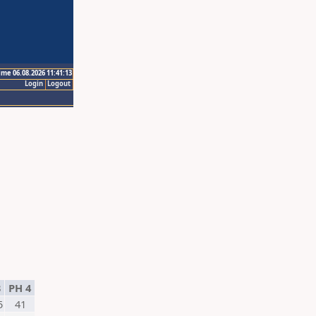
ime 06.08.2026 11:41:13
Login
Logout
3
PH 4
5
41