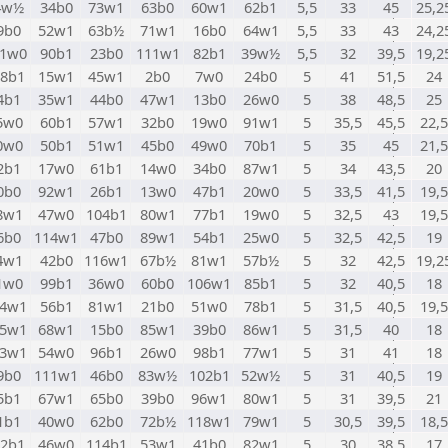
4w½
34b0
73w1
63b0
60w1
62b1
5,5
33
45
25,2
9b0
52w1
63b½
71w1
16b0
64w1
5,5
33
43
24,2
01w0
90b1
23b0
111w1
82b1
39w½
5,5
32
39,5
19,2
28b1
15w1
45w1
2b0
7w0
24b0
5
41
51,5
24
4b1
35w1
44b0
47w1
13b0
26w0
5
38
48,5
25
5w0
60b1
57w1
32b0
19w0
91w1
5
35,5
45,5
22,5
0w0
50b1
51w1
45b0
49w0
70b1
5
35
45
21,5
2b1
17w0
61b1
14w0
34b0
87w1
5
34
43,5
20
0b0
92w1
26b1
13w0
47b1
20w0
5
33,5
41,5
19,5
8w1
47w0
104b1
80w1
77b1
19w0
5
32,5
43
19,5
6b0
114w1
47b0
89w1
54b1
25w0
5
32,5
42,5
19
4w1
42b0
116w1
67b½
81w1
57b½
5
32
42,5
19,2
1w0
99b1
36w0
60b0
106w1
85b1
5
32
40,5
18
04w1
56b1
81w1
21b0
51w0
78b1
5
31,5
40,5
19,5
05w1
68w1
15b0
85w1
39b0
86w1
5
31,5
40
18
13w1
54w0
96b1
26w0
98b1
77w1
5
31
41
18
9b0
111w1
46b0
83w½
102b1
52w½
5
31
40,5
19
5b1
67w1
65b0
39b0
96w1
80w1
5
31
39,5
21
1b1
40w0
62b0
72b½
118w1
79w1
5
30,5
39,5
18,5
12b1
46w0
114b1
53w1
41b0
82w1
5
30
38,5
17