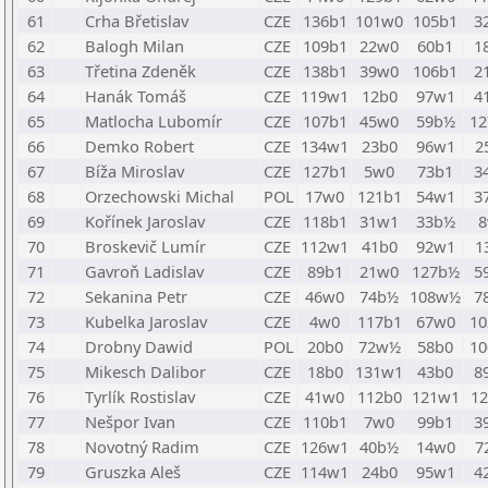
61
Crha Břetislav
CZE
136b1
101w0
105b1
3
62
Balogh Milan
CZE
109b1
22w0
60b1
1
63
Třetina Zdeněk
CZE
138b1
39w0
106b1
2
64
Hanák Tomáš
CZE
119w1
12b0
97w1
4
65
Matlocha Lubomír
CZE
107b1
45w0
59b½
1
66
Demko Robert
CZE
134w1
23b0
96w1
2
67
Bíža Miroslav
CZE
127b1
5w0
73b1
3
68
Orzechowski Michal
POL
17w0
121b1
54w1
3
69
Kořínek Jaroslav
CZE
118b1
31w1
33b½
8
70
Broskevič Lumír
CZE
112w1
41b0
92w1
1
71
Gavroň Ladislav
CZE
89b1
21w0
127b½
5
72
Sekanina Petr
CZE
46w0
74b½
108w½
7
73
Kubelka Jaroslav
CZE
4w0
117b1
67w0
1
74
Drobny Dawid
POL
20b0
72w½
58b0
1
75
Mikesch Dalibor
CZE
18b0
131w1
43b0
8
76
Tyrlík Rostislav
CZE
41w0
112b0
121w1
1
77
Nešpor Ivan
CZE
110b1
7w0
99b1
3
78
Novotný Radim
CZE
126w1
40b½
14w0
7
79
Gruszka Aleš
CZE
114w1
24b0
95w1
4