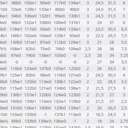
33w1
98b0
100w1
96w0
117b0
134w1
3
24,5
31,5
8
11b0
72w0
129b1
133w1
86b0
90b0
3
24,5
31,5
7
36w1
94b0
106w0
132b1
99w0
130b1
3
24,5
31,5
5
9w0
96b0
132w1
106b0
100w0
131b1
3
24
31
6
5b0
118w1
111b0
93w0
114b0
133w1
3
23,5
30,5
6,5
34b1
106b1
102w0
104w0
133b1
93w0
3
22,5
29,5
7,5
4w0
130b0
131w1
87w0
112b0
129w1
3
21
28
5,5
7b½
108w1
82b0
75w0
74b0
109w0
2,5
28
36
7,5
5b0
97w0
74b0
138w1
105b0
-0
2,5
28
34
7,25
4w0
-0
-0
-0
-0
-0
2
27
34
3,5
6w0
116b0
120w0
107b0
135w1
125b0
2
26
33,5
6
39b1
125w1
85b0
98w0
110b0
121w0
2
24,5
30,5
4
08b0
135w1
125b0
113w0
138b1
122w0
2
22
28,5
3,5
2b0
115w0
122b0
121w0
134b0
138w1
2
21,5
27,5
3
19b0
136b1
137w1
120b0
124w0
123b0
2
21,5
27
3
24w0
100b0
139b1
110w0
132w1
119b0
2
21,5
27
2,5
09w0
131b0
136w1
100b0
129b0
139w1
2
20
26,5
2,5
21b0
133w0
135b0
-1
137b1
113w0
2
18,5
24,5
3
8w½
89b0
133b0
139w½
136w0
-1
2
18
24
2,75
37b½
139w1
108b0
127b0
131w0
132b0
1,5
19,5
25
1,75