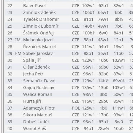
22
Baier Pavel
CZE
102w1
62b1
82w1
4
23
Zimniok Zdeněk
CZE
106b1
66w1
6b0
3
24
Tyleček Drahomír
CZE
81b1
79w1
8b½
4
25
Zimniok Lubomír
CZE
140b+
49w1
7b0
6
26
Šrámek Ondřej
CZE
100b1
6w0
84b1
5
27
IM
Michenka Jozef
CZE
58b1
48w1
12b1
7
28
Řezníček Marcel
CZE
111w1
54b1
13w1
29
FM
Sobek Jaroslav
CZE
88b1
36w1
11b0
5
30
Špála Jiří
CZE
122w1
16b0
102w1
1
31
Olšar Zdeněk
CZE
95w1
69b0
52w1
5
32
Jecha Petr
CZE
96w1
82b0
87w1
6
33
Semančík David
CZE
129w1
14b½
69w½
2
34
Gajda Rostislav
CZE
135w1
13b0
103w1
6
35
Walica Roman
CZE
98w1
3b0
50w1
4
36
Hurta Jiří
CZE
115w1
29b0
85w1
1
37
Adamczyk Piotr
POL
125w1
1b0
111w1
6
38
Sikora Matouš
CZE
121w1
17b0
93w1
1
39
Dobeš Luděk
CZE
93w1
63b1
3w0
7
40
Wanot Aleš
CZE
94b1
78w½
10b0
8