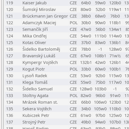
119
Kaiser Jakub
CZE
64b0
59w0
120b0
1
120
Šumský Miroslav
CZE
80w0
52b0
119w1
1
121
Brückmann Jan Gregor
CZE
38b0
68w0
76b0
1
122
Adamczyk Maciej
POL
30b0
90w0
118b1
9
123
Semančík Jiří
CZE
47w0
56b0
134w1
8
124
Mika Ondřej
CZE
54w0
111b0
114w0
1
125
Kotas Oliver
CZE
37b0
83w0
136b1
8
126
Šidelko Bartoloměj
CZE
78b0
-1
128w0
9
127
Bravanský Lukáš
CZE
67w0
108b1
71w½
6
128
Kympergr Vojtěch
CZE
132b1
42w0
126b1
4
129
Kogut Piotr
POL
33b0
60w0
100b1
7
130
Lysoň Radek
CZE
53w0
92b0
115w0
1
131
Klega Tomáš
CZE
55w0
75b0
117w0
1
132
Šidelko Samuel
CZE
128w0
103b0
-1
9
133
Stoltny Agata
POL
82w0
96b0
91w0
1
134
Mrázek Roman st.
CZE
66b0
106w0
123b0
1
135
Sekera Vojtěch
CZE
34b0
105w0
110b0
1
136
Kubiczek Petr
CZE
61w0
97b0
125w0
1
137
Strojný Petr
CZE
49b0
94w0
107b0
13
138
Harviš Radim
CZE
63w0
93b0
98w0
1