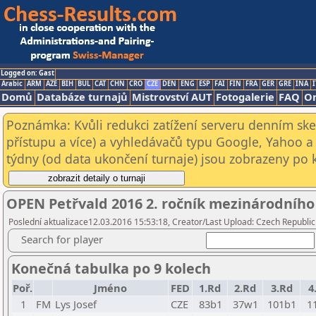
Logged on: Gast
Arabic
ARM
AZE
BIH
BUL
CAT
CHN
CRO
CZE
DEN
ENG
ESP
FAI
FIN
FRA
GER
GRE
INA
I
Domů
Databáze turnajů
Mistrovství AUT
Fotogalerie
FAQ
On
Poznámka: Kvůli redukci zatížení serveru denním s
přístupu a více) a vyhledávačů typu Google, Yahoo a 
týdny (od data ukončení turnaje) jsou zobrazeny po kl
OPEN Petřvald 2016 2. ročník mezinárodního 
Poslední aktualizace12.03.2016 15:53:18, Creator/Last Upload: Czech Republic
Search for player
Konečná tabulka po 9 kolech
Poř.
Jméno
FED
1.Rd
2.Rd
3.Rd
4
1
FM
Lys Josef
CZE
83b1
37w1
101b1
1