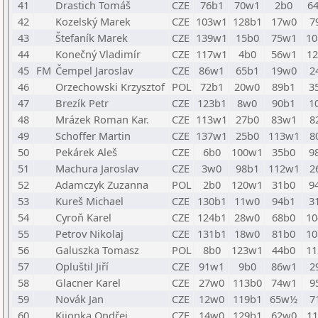
41
Drastich Tomáš
CZE
76b1
70w1
2b0
6
42
Kozelský Marek
CZE
103w1
128b1
17w0
7
43
Štefaník Marek
CZE
139w1
15b0
75w1
1
44
Konečný Vladimír
CZE
117w1
4b0
56w1
1
45
FM
Čempel Jaroslav
CZE
86w1
65b1
19w0
2
46
Orzechowski Krzysztof
POL
72b1
20w0
89b1
3
47
Brezík Petr
CZE
123b1
8w0
90b1
1
48
Mrázek Roman Kar.
CZE
113w1
27b0
83w1
8
49
Schoffer Martin
CZE
137w1
25b0
113w1
8
50
Pekárek Aleš
CZE
6b0
100w1
35b0
9
51
Machura Jaroslav
CZE
3w0
98b1
112w1
2
52
Adamczyk Zuzanna
POL
2b0
120w1
31b0
9
53
Kureš Michael
CZE
130b1
11w0
94b1
3
54
Cyroň Karel
CZE
124b1
28w0
68b0
1
55
Petrov Nikolaj
CZE
131b1
18w0
81b0
1
56
Galuszka Tomasz
POL
8b0
123w1
44b0
1
57
Opluštil Jiří
CZE
91w1
9b0
86w1
2
58
Glacner Karel
CZE
27w0
113b0
74w1
9
59
Novák Jan
CZE
12w0
119b1
65w½
7
60
Kijonka Ondřej
CZE
14w0
129b1
62w0
1