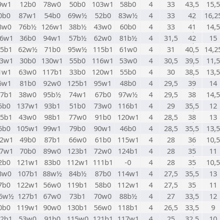
9w1
12b0
78w0
50b0
103w1
58b0
4
33
43,5
15,5
0b0
87w1
54b0
69w½
52b0
83w½
4
33
42
16,2
8w0
76b½
126w1
38b½
43w0
60b0
4
33
41
14,5
16w1
36b0
94w1
57b½
62w0
81b½
4
31,5
42
15
25b1
62w½
71b0
95w½
115b1
61w0
4
31
40,5
14,2
23w1
30b0
130w1
55b0
116w1
53w0
4
30,5
39,5
11,5
1w1
63w0
117b1
33b0
120w1
55b0
4
30
38,5
13,5
6w1
81b0
92w0
125b1
95w1
48b0
4
29,5
39
14
17b1
38w0
95b½
74w1
67b0
97w½
4
29,5
38
14,5
5b0
137w1
93b1
51b0
73w0
116b1
4
29
35,5
12
15b1
43w0
98b1
77w0
91b0
120w1
4
28,5
38
13
6b0
105w1
99w1
79b0
90w1
46b0
4
28,5
35,5
13,5
32w1
49b0
87b1
66w0
61b0
115w1
4
28
36
10,5
07w1
70b0
89w0
123b1
72w0
124b1
4
28
35
11
2b0
121w1
83b0
112w1
111b1
-0
4
28
35
10,5
8w0
107b1
88w½
84b½
87b0
114w1
4
27,5
35,5
13
7b0
122w1
56w0
119b1
58b0
112w1
4
27,5
35
11
6w½
127b1
67w0
73b1
70w0
88b½
4
27
33,5
12
0b0
119w1
90w0
130b1
56w0
118b1
4
26,5
33,5
9
22b1
53w0
91b0
115w0
121b1
117w1
4
25
32,5
10