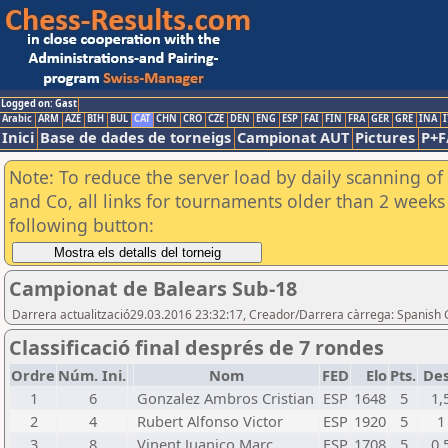
Logged on: Gast
Arabic
ARM
AZE
BIH
BUL
CAT
CHN
CRO
CZE
DEN
ENG
ESP
FAI
FIN
FRA
GER
GRE
INA
I
Inici
Base de dades de torneigs
Campionat AUT
Pictures
P+F
Note: To reduce the server load by daily scanning of 
and Co, all links for tournaments older than 2 weeks 
following button:
Campionat de Balears Sub-18
Darrera actualització29.03.2016 23:32:17, Creador/Darrera càrrega: Spanish 
Classificació final després de 7 rondes
Ordre
Núm. Ini.
Nom
FED
Elo
Pts.
De
1
6
Gonzalez Ambros Cristian
ESP
1648
5
1,
2
4
Rubert Alfonso Victor
ESP
1920
5
1
3
8
Vinent Juanico Marc
ESP
1708
5
0,