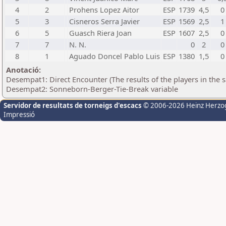
4
2
Prohens Lopez Aitor
ESP
1739
4,5
0
5
3
Cisneros Serra Javier
ESP
1569
2,5
1
6
5
Guasch Riera Joan
ESP
1607
2,5
0
7
7
N. N.
0
2
0
8
1
Aguado Doncel Pablo Luis
ESP
1380
1,5
0
Anotació:
Desempat1: Direct Encounter (The results of the players in the
Desempat2: Sonneborn-Berger-Tie-Break variable
Servidor de resultats de torneigs d'escacs
© 2006-2026 Heinz Herzo
Impressió