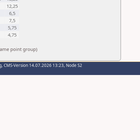
12,25
6,5
7,5
5,75
4,75
 same point group)
g
, CMS-Version 14.07.2026 13:23, Node S2