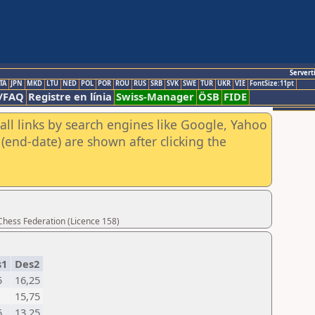
Servert
TA
JPN
MKD
LTU
NED
POL
POR
ROU
RUS
SRB
SVK
SWE
TUR
UKR
VIE
FontSize:11pt
/FAQ
Registre en línia
Swiss-Manager
ÖSB
FIDE
all links by search engines like Google, Yahoo
(end-date) are shown after clicking the
Chess Federation (Licence 158)
s1
Des2
5
16,25
15,75
5
13,25